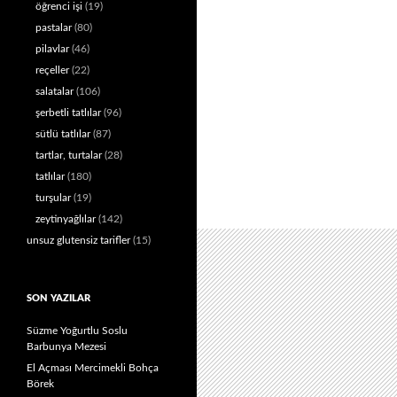
öğrenci işi
(19)
pastalar
(80)
pilavlar
(46)
reçeller
(22)
salatalar
(106)
şerbetli tatlılar
(96)
sütlü tatlılar
(87)
tartlar, turtalar
(28)
tatlılar
(180)
turşular
(19)
zeytinyağlılar
(142)
unsuz glutensiz tarifler
(15)
SON YAZILAR
Süzme Yoğurtlu Soslu
Barbunya Mezesi
El Açması Mercimekli Bohça
Börek