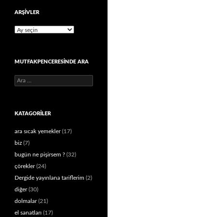
ARŞIVLER
Arşivler
MUTFAKPENCERESINDE ARA
Arama:
KATAGORILER
ara sıcak yemekler
(17)
biz
(7)
bugün ne pişirsem ?
(32)
çörekler
(24)
Dergide yayınlana tariflerim
(2)
diğer
(30)
dolmalar
(21)
el sanatları
(17)