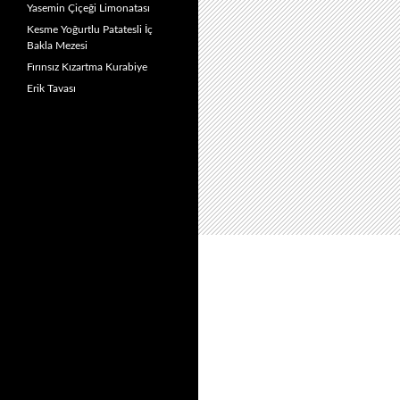
Yasemin Çiçeği Limonatası
Kesme Yoğurtlu Patatesli İç
Bakla Mezesi
Fırınsız Kızartma Kurabiye
Erik Tavası