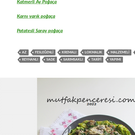
Katmerli Ay Poğaça
Karnı yarık poğaça
Patatesli Saray poğaça
AZ
FESLEĞENLI
KREMALI
LOKMALIK
MALZEMELI
REYHANLI
SADE
SARIMSAKLI
TARIFI
YAPIMI