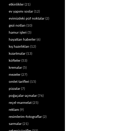
etkinlikler
(21)
ev yapımı soslar
(12)
evimizdeki püf noktalar
(2)
gezi notları
(10)
hamur işleri
(5)
hayattan haberler
(6)
kış hazırlıkları
(12)
kızartmalar
(13)
köfteler
(53)
kremalar
(5)
mezeler
(27)
omlet tarifleri
(15)
pizzalar
(7)
poğaçalar-açmalar
(76)
reçel-marmelat
(25)
reklam
(9)
resimlerim-fotograflar
(2)
sarmalar
(21)
şekersiz tarifler
(55)