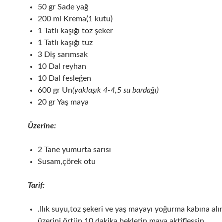
50 gr Sade yağ
200 ml Krema(1 kutu)
1 Tatlı kaşığı toz şeker
1 Tatlı kaşığı tuz
3 Diş sarımsak
10 Dal reyhan
10 Dal fesleğen
600 gr Un
(yaklaşık 4-4,5 su bardağı)
20 gr Yaş maya
Üzerine:
2 Tane yumurta sarısı
Susam,çörek otu
Tarif:
.Ilık suyu,toz şekeri ve yaş mayayı yoğurma kabına alın
üzerini örtün 10 dakika bekletin maya aktifleşsin.