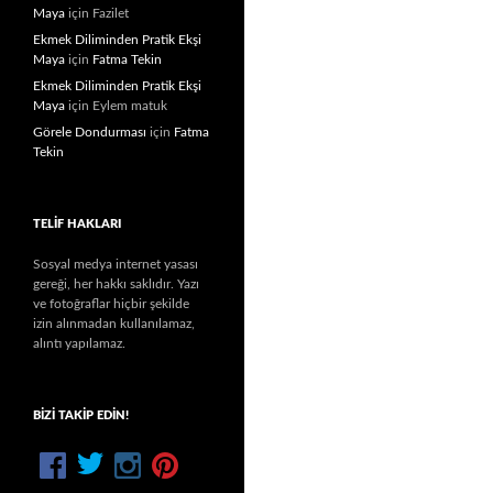
Maya
için
Fazilet
Ekmek Diliminden Pratik Ekşi
Maya
için
Fatma Tekin
Ekmek Diliminden Pratik Ekşi
Maya
için
Eylem matuk
Görele Dondurması
için
Fatma
Tekin
TELIF HAKLARI
Sosyal medya internet yasası
gereği, her hakkı saklıdır. Yazı
ve fotoğraflar hiçbir şekilde
izin alınmadan kullanılamaz,
alıntı yapılamaz.
BIZI TAKIP EDIN!