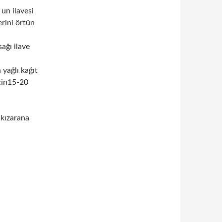
 un ilavesi
rini örtün
ağı ilave
 yağlı kağıt
için15-20
 kızarana