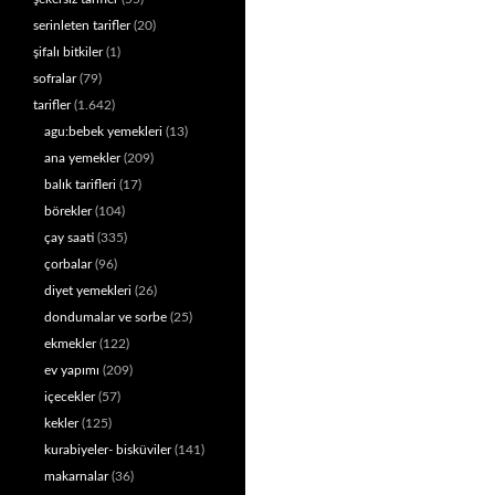
serinleten tarifler
(20)
şifalı bitkiler
(1)
sofralar
(79)
tarifler
(1.642)
agu:bebek yemekleri
(13)
ana yemekler
(209)
balık tarifleri
(17)
börekler
(104)
çay saati
(335)
çorbalar
(96)
diyet yemekleri
(26)
dondumalar ve sorbe
(25)
ekmekler
(122)
ev yapımı
(209)
içecekler
(57)
kekler
(125)
kurabiyeler- bisküviler
(141)
makarnalar
(36)