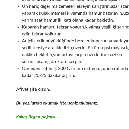
Un hariç diğer malzemeleri ekleyin karıştırın,azar azar
yaparak kulak memesi kıvamında hamur hazırlayın,üze
yarım saat hamur iki katı olana kadar bekletin.
Kabaran hamuru tekrar yogurn,kıyılmış yeşilliği sarıms
edin tekrar yoğurun.
Anjelik erik büyüklüğünde bezeler kopartın yuvarlayın
serili tepsiye aralıklı dizin,üzerini örtün tepsi mayası 
dakika bekletin,yumurtayı çırpın üzerlerine nazikçe
sürün,susam,çörek otu serpin.
Önceden ısıtılmış 200 C fırının üstten üçüncü rafında
kadar 20-25 dakika pişirin.
Afiyet şifa olsun.
Bu yazılarıda okumak isterseniz tıklayınız.
Kokoş üçgen poğaça