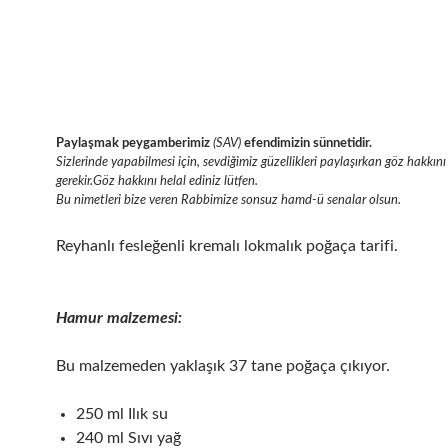
Paylaşmak peygamberimiz
(SAV)
efendimizin sünnetidir.
Sizlerinde yapabilmesi için, sevdiğimiz güzellikleri paylaşırkan göz hakk
gerekir.Göz hakkını helal ediniz lütfen.
Bu nimetleri bize veren Rabbimize sonsuz hamd-ü senalar olsun.
Reyhanlı fesleğenli kremalı lokmalık poğaça tarifi.
Hamur malzemesi:
Bu malzemeden yaklaşık 37 tane poğaça çıkıyor.
250 ml Ilık su
240 ml Sıvı yağ