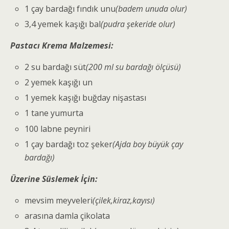
1 çay bardağı fındık unu
(badem unuda olur)
3,4 yemek kaşığı bal
(pudra şekeride olur)
Pastacı Krema Malzemesi:
2 su bardağı süt
(200 ml su bardağı ölçüsü)
2 yemek kaşığı un
1 yemek kaşığı buğday nişastası
1 tane yumurta
100 labne peyniri
1 çay bardağı toz şeker
(Ajda boy büyük çay
bardağı)
Üzerine Süslemek İçin:
mevsim meyveleri
(çilek,kiraz,kayısı)
arasına damla çikolata