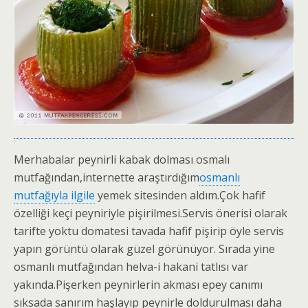
Merhabalar peynirli kabak dolması osmalı
mutfağından,internette araştırdığım
osmanlı
mutfağıyla ilgile
yemek sitesinden aldım.Çok hafif
özelliği keçi peyniriyle pişirilmesi.Servis önerisi olarak
tarifte yoktu domatesi tavada hafif pişirip öyle servis
yapın görüntü olarak güzel görünüyor. Sırada yine
osmanlı mutfağından helva-i hakani tatlısı var
yakında.Pişerken peynirlerin akması epey canımı
sıksada sanırım haşlayıp peynirle doldurulması daha