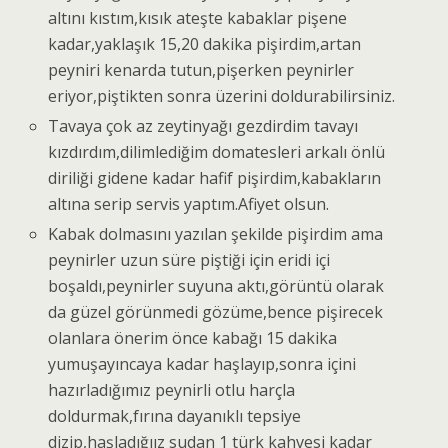
altını kıstım,kısık ateşte kabaklar pişene
kadar,yaklaşık 15,20 dakika pişirdim,artan
peyniri kenarda tutun,pişerken peynirler
eriyor,piştikten sonra üzerini doldurabilirsiniz.
Tavaya çok az zeytinyağı gezdirdim tavayı
kızdırdım,dilimlediğim domatesleri arkalı önlü
diriliği gidene kadar hafif pişirdim,kabakların
altına serip servis yaptım.Afiyet olsun.
Kabak dolmasını yazılan şekilde pişirdim ama
peynirler uzun süre piştiği için eridi içi
boşaldı,peynirler suyuna aktı,görüntü olarak
da güzel görünmedi gözüme,bence pişirecek
olanlara önerim önce kabağı 15 dakika
yumuşayıncaya kadar haşlayıp,sonra içini
hazırladığımız peynirli otlu harçla
doldurmak,fırına dayanıklı tepsiye
dizip,haşladığıız sudan 1 türk kahvesi kadar