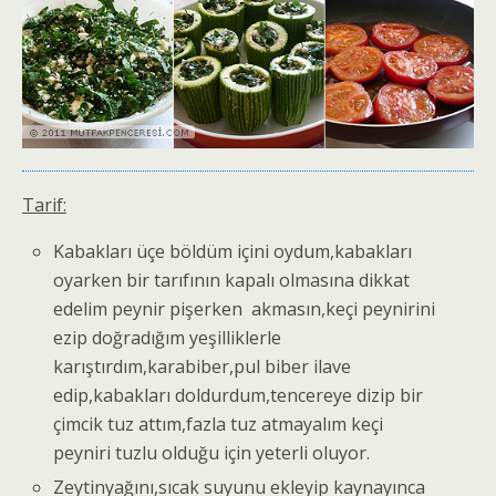
Tarif:
Kabakları üçe böldüm içini oydum,kabakları
oyarken bir tarıfının kapalı olmasına dikkat
edelim peynir pişerken akmasın,keçi peynirini
ezip doğradığım yeşilliklerle
karıştırdım,karabiber,pul biber ilave
edip,kabakları doldurdum,tencereye dizip bir
çimcik tuz attım,fazla tuz atmayalım keçi
peyniri tuzlu olduğu için yeterli oluyor.
Zeytinyağını,sıcak suyunu ekleyip kaynayınca