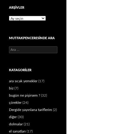
ARŞIVLER
Arşivler
MUTFAKPENCERESINDE ARA
Arama:
KATAGORILER
ara sıcak yemekler
(17)
biz
(7)
bugün ne pişirsem ?
(32)
çörekler
(24)
Dergide yayınlana tariflerim
(2)
diğer
(30)
dolmalar
(21)
el sanatları
(17)