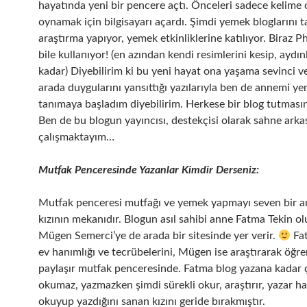
hayatında yeni bir pencere açtı. Önceleri sadece kelime
oynamak için bilgisayarı açardı. Şimdi yemek bloglarını t
araştırma yapıyor, yemek etkinliklerine katılıyor. Biraz 
bile kullanıyor! (en azından kendi resimlerini kesip, aydı
kadar) Diyebilirim ki bu yeni hayat ona yaşama sevinci v
arada duygularını yansıttığı yazılarıyla ben de annemi ye
tanımaya başladım diyebilirim. Herkese bir blog tutmasın
Ben de bu blogun yayıncısı, destekçisi olarak sahne arka
çalışmaktayım…
Mutfak Penceresinde Yazanlar Kimdir Derseniz:
Mutfak penceresi mutfağı ve yemek yapmayı seven bir a
kızının mekanıdır. Blogun asıl sahibi anne Fatma Tekin olu
Mügen Semerci’ye de arada bir sitesinde yer verir.
Fat
ev hanımlığı ve tecrübelerini, Mügen ise araştırarak öğre
paylaşır mutfak penceresinde. Fatma blog yazana kadar 
okumaz, yazmazken şimdi sürekli okur, araştırır, yazar ha
okuyup yazdığını sanan kızını geride bırakmıştır.