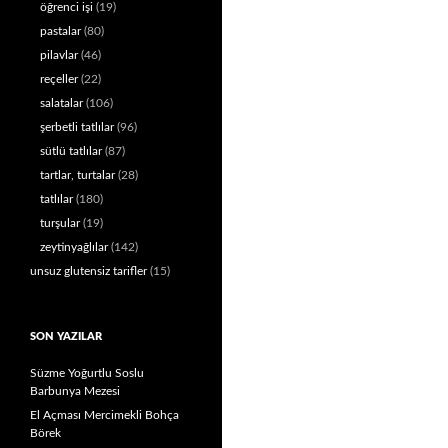
öğrenci işi
(19)
pastalar
(80)
pilavlar
(46)
reçeller
(22)
salatalar
(106)
şerbetli tatlılar
(96)
sütlü tatlılar
(87)
tartlar, turtalar
(28)
tatlılar
(180)
turşular
(19)
zeytinyağlılar
(142)
unsuz glutensiz tarifler
(15)
SON YAZILAR
Süzme Yoğurtlu Soslu
Barbunya Mezesi
El Açması Mercimekli Bohça
Börek