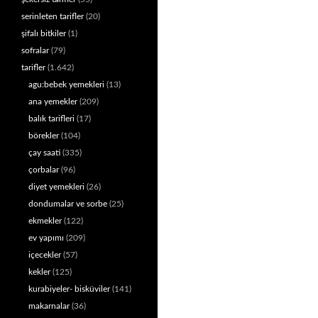
serinleten tarifler
(20)
şifalı bitkiler
(1)
sofralar
(79)
tarifler
(1.642)
agu:bebek yemekleri
(13)
ana yemekler
(209)
balık tarifleri
(17)
börekler
(104)
çay saati
(335)
çorbalar
(96)
diyet yemekleri
(26)
dondumalar ve sorbe
(25)
ekmekler
(122)
ev yapımı
(209)
içecekler
(57)
kekler
(125)
kurabiyeler- bisküviler
(141)
makarnalar
(36)