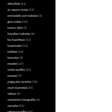
etkinlikler
(21)
ev yapımı soslar
(12)
evimizdeki püf noktalar
(2)
gezi notları
(10)
hamur işleri
(5)
hayattan haberler
(6)
kış hazırlıkları
(12)
kızartmalar
(13)
köfteler
(53)
kremalar
(5)
mezeler
(27)
omlet tarifleri
(15)
pizzalar
(7)
poğaçalar-açmalar
(76)
reçel-marmelat
(25)
reklam
(9)
resimlerim-fotograflar
(2)
sarmalar
(21)
şekersiz tarifler
(55)