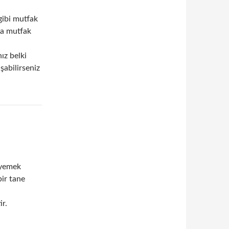
gibi mutfak
da mutfak
ız belki
şabilirseniz
 yemek
bir tane
ir.