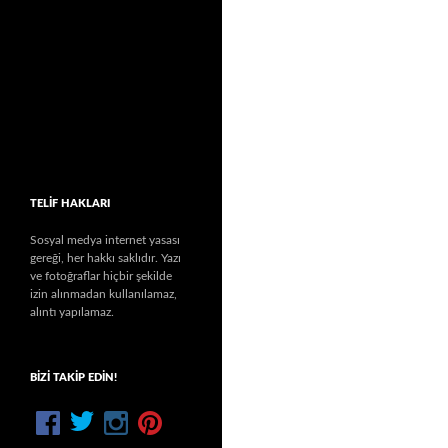
TELIF HAKLARI
Sosyal medya internet yasası
gereği, her hakkı saklıdır. Yazı
ve fotoğraflar hiçbir şekilde
izin alınmadan kullanılamaz,
alıntı yapılamaz.
BIZI TAKIP EDIN!