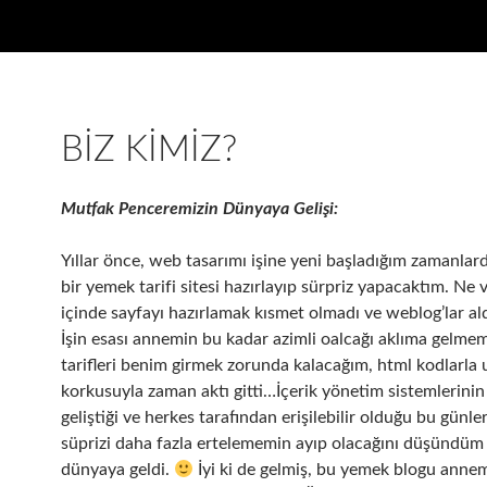
BIZ KIMIZ?
Mutfak Penceremizin Dünyaya Gelişi:
Yıllar önce, web tasarımı işine yeni başladığım zamanla
bir yemek tarifi sitesi hazırlayıp sürpriz yapacaktım. Ne va
içinde sayfayı hazırlamak kısmet olmadı ve weblog’lar al
İşin esası annemin bu kadar azimli oalcağı aklıma gelmem
tarifleri benim girmek zorunda kalacağım, html kodlarla
korkusuyla zaman aktı gitti…İçerik yönetim sistemlerinin
geliştiği ve herkes tarafından erişilebilir olduğu bu günler
süprizi daha fazla ertelememin ayıp olacağını düşündüm 
dünyaya geldi.
İyi ki de gelmiş, bu yemek blogu anne