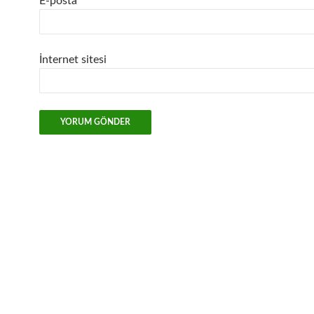
E-posta
*
İnternet sitesi