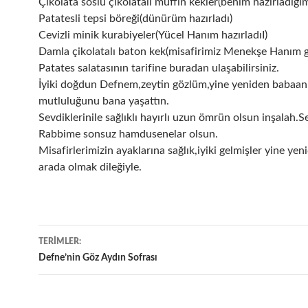
Çikolata soslu çikolatalı muffin kekler(benim hazırladığı
Patatesli tepsi böreği(dünürüm hazırladı)
Cevizli minik kurabiyeler(Yücel Hanım hazırladıI)
Damla çikolatalı baton kek(misafirimiz Menekşe Hanım g
Patates salatasının tarifine buradan ulaşabilirsiniz.
İyiki doğdun Defnem,zeytin gözlüm,yine yeniden babaa
mutluluğunu bana yaşattın.
Sevdiklerinile sağlıklı hayırlı uzun ömrün olsun inşalah.S
Rabbime sonsuz hamdusenelar olsun.
Misafirlerimizin ayaklarına sağlık,iyiki gelmişler yine yen
arada olmak dileğiyle.
Yazı
TERIMLER:
dolaşımı
Defne’nin Göz Aydın Sofrası