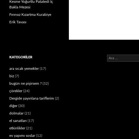
Kesme Yoğurtlu Patatesli İç
Bakla Mezesi
Fırınsız Kızartma Kurabiye
Erik Tavası
Arama:
KATEGORILER
ara sıcak yemekler
(17)
biz
(7)
bugün ne pişirsem ?
(32)
çörekler
(24)
Dergide yayınlana tariflerim
(2)
diğer
(30)
dolmalar
(21)
el sanatları
(17)
etkinlikler
(21)
ev yapımı soslar
(12)