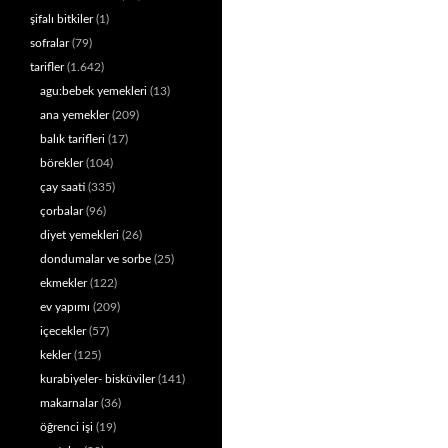
şifalı bitkiler
(1)
sofralar
(79)
tarifler
(1.642)
agu:bebek yemekleri
(13)
ana yemekler
(209)
balık tarifleri
(17)
börekler
(104)
çay saati
(335)
çorbalar
(96)
diyet yemekleri
(26)
dondumalar ve sorbe
(25)
ekmekler
(122)
ev yapımı
(209)
içecekler
(57)
kekler
(125)
kurabiyeler- bisküviler
(141)
makarnalar
(36)
öğrenci işi
(19)