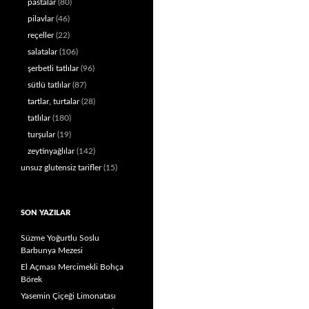
pastalar
(80)
pilavlar
(46)
reçeller
(22)
salatalar
(106)
şerbetli tatlılar
(96)
sütlü tatlılar
(87)
tartlar, turtalar
(28)
tatlılar
(180)
turşular
(19)
zeytinyağlılar
(142)
unsuz glutensiz tarifler
(15)
SON YAZILAR
Süzme Yoğurtlu Soslu
Barbunya Mezesi
El Açması Mercimekli Bohça
Börek
Yasemin Çiçeği Limonatası