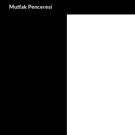
Ara
Mutfak Penceresi
İçeriğe
atla