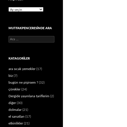
Arşivler
MUTFAKPENCERESINDE ARA
Arama:
KATAGORILER
ara sıcak yemekler
(17)
biz
(7)
bugün ne pişirsem ?
(32)
çörekler
(24)
Dergide yayınlana tariflerim
(2)
diğer
(30)
dolmalar
(21)
el sanatları
(17)
etkinlikler
(21)