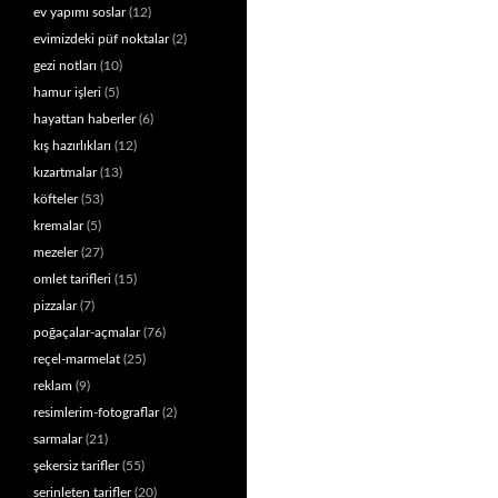
ev yapımı soslar
(12)
evimizdeki püf noktalar
(2)
gezi notları
(10)
hamur işleri
(5)
hayattan haberler
(6)
kış hazırlıkları
(12)
kızartmalar
(13)
köfteler
(53)
kremalar
(5)
mezeler
(27)
omlet tarifleri
(15)
pizzalar
(7)
poğaçalar-açmalar
(76)
reçel-marmelat
(25)
reklam
(9)
resimlerim-fotograflar
(2)
sarmalar
(21)
şekersiz tarifler
(55)
serinleten tarifler
(20)