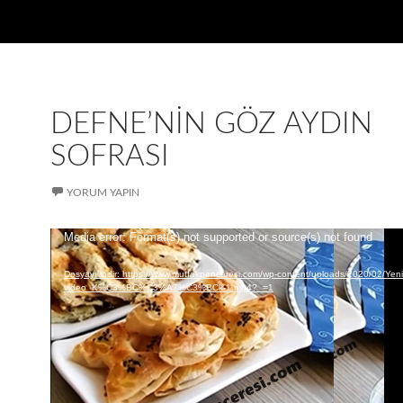
DEFNE’NIN GÖZ AYDIN
SOFRASI
YORUM YAPIN
Media error: Format(s) not supported or source(s) not found
Video
oynatıcı
Dosyayı indir: https://www.mutfakpenceresi.com/wp-content/uploads/2020/02/Yeni
video_K%C3%BC%C3%A7%C3%BCk-1.mp4?_=1