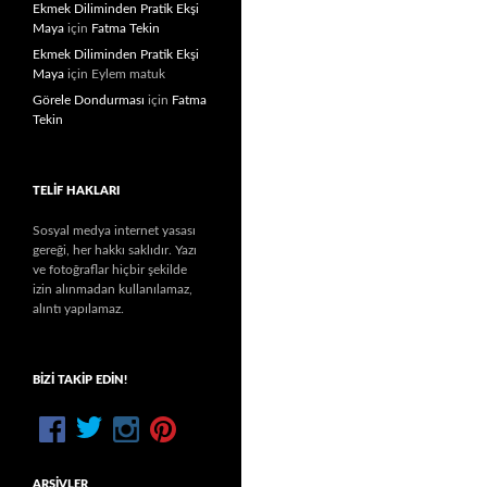
Ekmek Diliminden Pratik Ekşi
Maya
için
Fatma Tekin
Ekmek Diliminden Pratik Ekşi
Maya
için
Eylem matuk
Görele Dondurması
için
Fatma
Tekin
TELIF HAKLARI
Sosyal medya internet yasası
gereği, her hakkı saklıdır. Yazı
ve fotoğraflar hiçbir şekilde
izin alınmadan kullanılamaz,
alıntı yapılamaz.
BIZI TAKIP EDIN!
ARŞIVLER