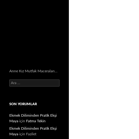
Anne Kız Mutfak Maceraları…
Arama:
SON YORUMLAR
Ekmek Diliminden Pratik Ekşi
Maya
için
Fatma Tekin
Ekmek Diliminden Pratik Ekşi
Maya
için
Fazilet