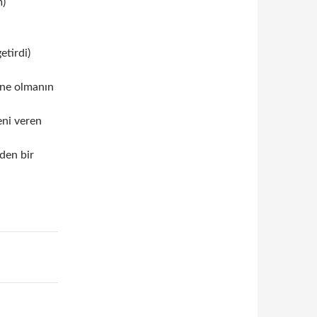
m)
etirdi)
nne olmanın
eni veren
iden bir