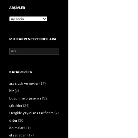
ARŞIVLER
Arşivler
MUTFAKPENCERESINDE ARA
Arama:
KATAGORILER
ara sıcak yemekler
(17)
biz
(7)
bugün ne pişirsem ?
(32)
çörekler
(24)
Dergide yayınlana tariflerim
(2)
diğer
(30)
dolmalar
(21)
el sanatları
(17)