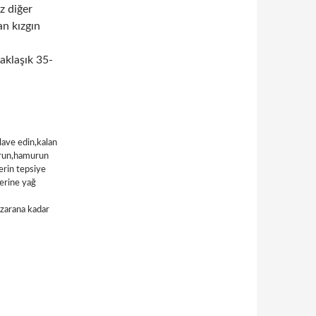
z diğer
an kızgın
aklaşık 35-
ilave edin,kalan
urun,hamurun
verin tepsiye
zerine yağ
kızarana kadar