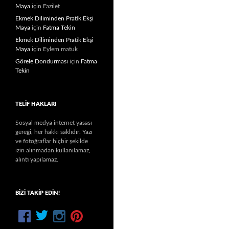
Maya
için
Fazilet
Ekmek Diliminden Pratik Ekşi
Maya
için
Fatma Tekin
Ekmek Diliminden Pratik Ekşi
Maya
için
Eylem matuk
Görele Dondurması
için
Fatma
Tekin
TELIF HAKLARI
Sosyal medya internet yasası
gereği, her hakkı saklıdır. Yazı
ve fotoğraflar hiçbir şekilde
izin alınmadan kullanılamaz,
alıntı yapılamaz.
BIZI TAKIP EDIN!