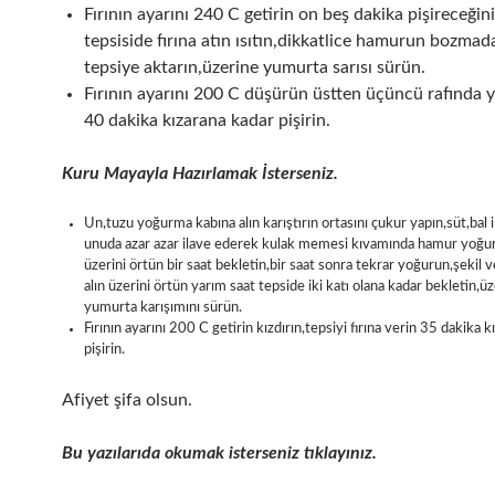
Fırının ayarını 240 C getirin on beş dakika pişireceğini
tepsiside fırına atın ısıtın,dikkatlice hamurun bozmad
tepsiye aktarın,üzerine yumurta sarısı sürün.
Fırının ayarını 200 C düşürün üstten üçüncü rafında y
40 dakika kızarana kadar pişirin.
Kuru Mayayla Hazırlamak İsterseniz.
Un,tuzu yoğurma kabına alın karıştırın ortasını çukur yapın,süt,bal 
unuda azar azar ilave ederek kulak memesi kıvamında hamur yoğ
üzerini örtün bir saat bekletin,bir saat sonra tekrar yoğurun,şekil 
alın üzerini örtün yarım saat tepside iki katı olana kadar bekletin,ü
yumurta karışımını sürün.
Fırının ayarını 200 C getirin kızdırın,tepsiyi fırına verin 35 dakika 
pişirin.
Afiyet şifa olsun.
Bu yazılarıda okumak isterseniz tıklayınız.