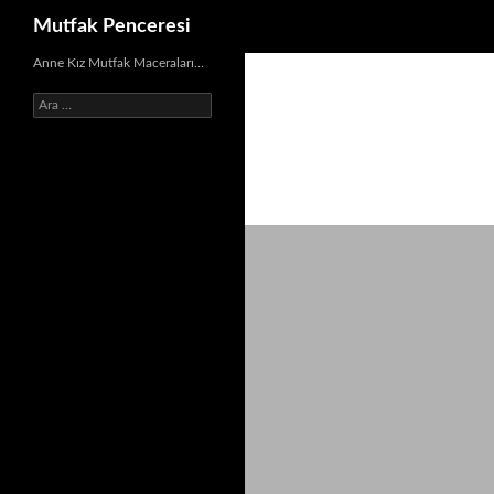
Ara
Mutfak Penceresi
İçeriğe
Anne Kız Mutfak Maceraları…
atla
Arama: