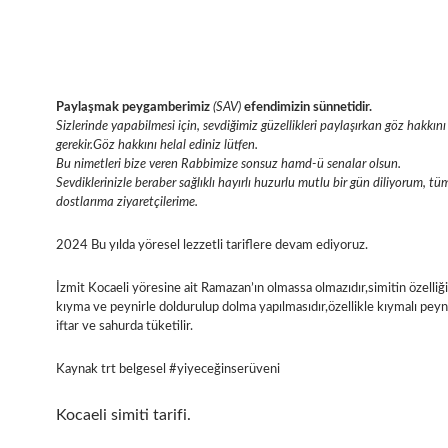
Paylaşmak peygamberimiz
(SAV)
efendimizin sünnetidir.
Sizlerinde yapabilmesi için, sevdiğimiz güzellikleri paylaşırkan göz hakk
gerekir.Göz hakkını helal ediniz lütfen.
Bu nimetleri bize veren Rabbimize sonsuz hamd-ü senalar olsun.
Sevdiklerinizle beraber sağlıklı hayırlı huzurlu mutlu bir gün diliyorum, tü
dostlarıma ziyaretçilerime.
2024 Bu yılda yöresel lezzetli tariflere devam ediyoruz.
İzmit Kocaeli yöresine ait Ramazan’ın olmassa olmazıdır,simitin özelliği p
kıyma ve peynirle doldurulup dolma yapılmasıdır,özellikle kıymalı peynir
iftar ve sahurda tüketilir.
Kaynak trt belgesel #yiyeceğinserüveni
Kocaeli simiti tarifi.