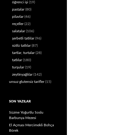
öğrenci işi
(19)
pastalar
(80)
pilavlar
(46)
reçeller
(22)
salatalar
(106)
şerbetli tatlılar
(96)
sütlü tatlılar
(87)
tartlar, turtalar
(28)
tatlılar
(180)
turşular
(19)
zeytinyağlılar
(142)
unsuz glutensiz tarifler
(15)
SON YAZILAR
Süzme Yoğurtlu Soslu
Barbunya Mezesi
El Açması Mercimekli Bohça
Börek