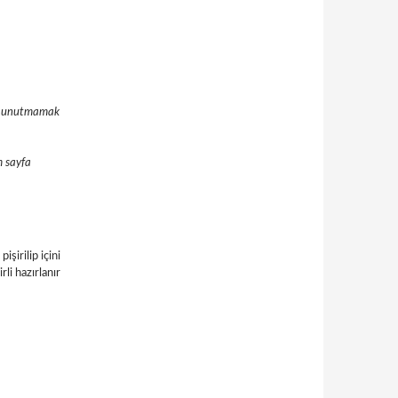
ını unutmamak
m sayfa
işirilip içini
li hazırlanır