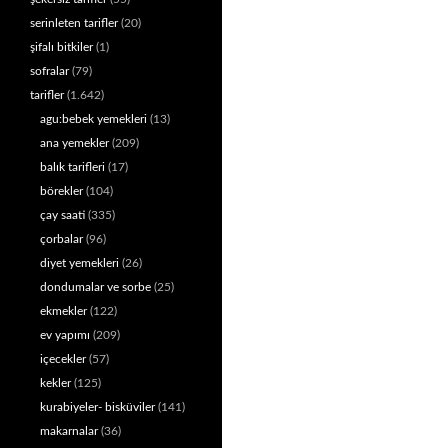
serinleten tarifler
(20)
şifalı bitkiler
(1)
sofralar
(79)
tarifler
(1.642)
agu:bebek yemekleri
(13)
ana yemekler
(209)
balık tarifleri
(17)
börekler
(104)
çay saati
(335)
çorbalar
(96)
diyet yemekleri
(26)
dondumalar ve sorbe
(25)
ekmekler
(122)
ev yapımı
(209)
içecekler
(57)
kekler
(125)
kurabiyeler- bisküviler
(141)
makarnalar
(36)