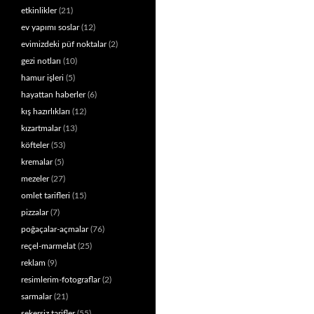
etkinlikler
(21)
ev yapımı soslar
(12)
evimizdeki püf noktalar
(2)
gezi notları
(10)
hamur işleri
(5)
hayattan haberler
(6)
kış hazırlıkları
(12)
kızartmalar
(13)
köfteler
(53)
kremalar
(5)
mezeler
(27)
omlet tarifleri
(15)
pizzalar
(7)
poğaçalar-açmalar
(76)
reçel-marmelat
(25)
reklam
(9)
resimlerim-fotograflar
(2)
sarmalar
(21)
şekersiz tarifler
(55)