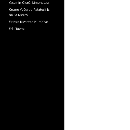
Yasemin Çiçeği Limonatası
Kesme Yoğurtlu Patatesli İç
Bakla Mezesi
Fırınsız Kızartma Kurabiye
Erik Tavası