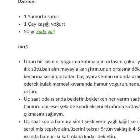
Üzerine :
1 Yumurta sarısı
1 Çay kaşığı yoğurt
50 gr
Sade yağ
Tarif:
Unun bir kısmını yoğurma kabına alın ortasını çukur 
ılık sütü,balı alın mayayla karıştırın,unun ortasına dö
kenarına serpin,ortadan başlayarak kalan ununda azar
ederek kulak memesi kıvamında hamur yogurun,hamu
örtün.
Üç saat oda ısısnda bekletin,beklerken her yarım saatt
hamuru dairesel şekilde kendi ekseni etrafında katlay
çıkmasını sağlayın.
Üç saat sonra hamura simit şekli verin,yağlı kağıt seril
serpilmiş tepsiye alın,üzerini tekrar örtün yaklaşık 4-
ısısnda hamur iki katı olana kadar bekletin.