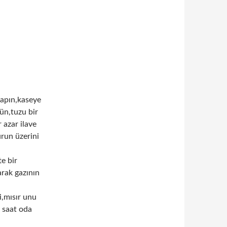
yapın,kaseye
kün,tuzu bir
 azar ilave
run üzerini
e bir
arak gazının
i,mısır unu
5 saat oda