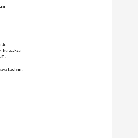
ını
erde
ayı kuracaksam
rum.
maya başlarım.