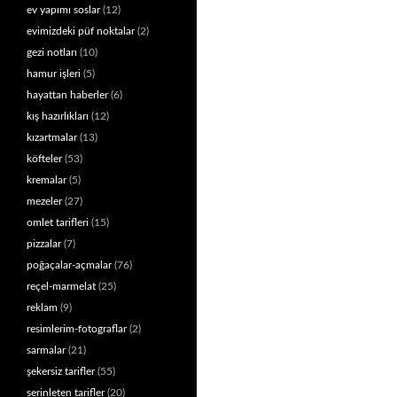
ev yapımı soslar
(12)
evimizdeki püf noktalar
(2)
gezi notları
(10)
hamur işleri
(5)
hayattan haberler
(6)
kış hazırlıkları
(12)
kızartmalar
(13)
köfteler
(53)
kremalar
(5)
mezeler
(27)
omlet tarifleri
(15)
pizzalar
(7)
poğaçalar-açmalar
(76)
reçel-marmelat
(25)
reklam
(9)
resimlerim-fotograflar
(2)
sarmalar
(21)
şekersiz tarifler
(55)
serinleten tarifler
(20)