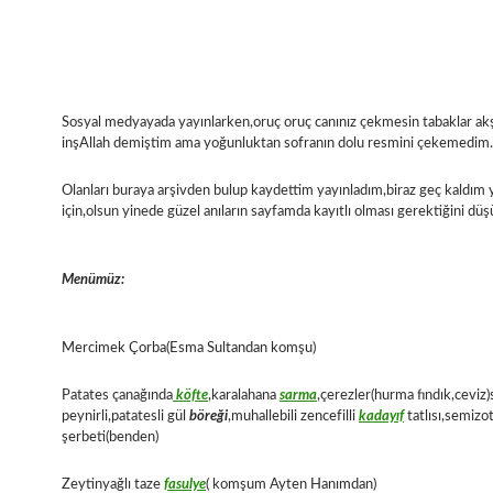
Sosyal medyayada yayınlarken,oruç oruç canınız çekmesin tabaklar a
inşAllah demiştim ama yoğunluktan sofranın dolu resmini çekemedim.
Olanları buraya arşivden bulup kaydettim yayınladım,biraz geç kaldım
için,olsun yinede güzel anıların sayfamda kayıtlı olması gerektiğini d
Menümüz:
Mercimek Çorba(Esma Sultandan komşu)
Patates çanağında
köfte
,karalahana
sarma
,çerezler(hurma fındık,ceviz)s
peynirli,patatesli gül
böreği
,muhallebili zencefilli
kadayıf
tatlısı,semizot
şerbeti(benden)
Zeytinyağlı taze
fasulye
( komşum Ayten Hanımdan)