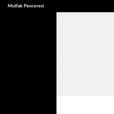
Ara
Mutfak Penceresi
İçeriğe
atla