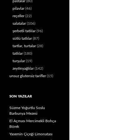
pastalar
(80)
pilavlar
(46)
reçeller
(22)
salatalar
(106)
şerbetli tatlılar
(96)
sütlü tatlılar
(87)
tartlar, turtalar
(28)
tatlılar
(180)
turşular
(19)
zeytinyağlılar
(142)
unsuz glutensiz tarifler
(15)
SON YAZILAR
Süzme Yoğurtlu Soslu
Barbunya Mezesi
El Açması Mercimekli Bohça
Börek
Yasemin Çiçeği Limonatası