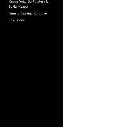
Kesme Yoğurtlu Patatesli İç
Bakla Mezesi
Fırınsız Kızartma Kurabiye
Erik Tavası