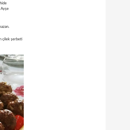
hide
 Ayşe
amazan.
 çilek şerbeti