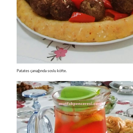
Patates çanağında soslu köfte.