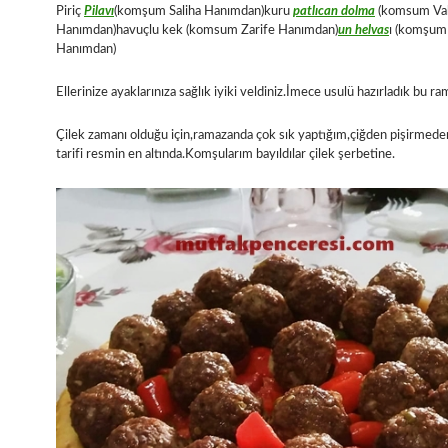
Piriç
Pilavı
(komşum Saliha Hanımdan)kuru
patlıcan dolma
(komsum Va
Hanımdan)havuçlu kek (komsum Zarife Hanımdan)
un helvas
ı (komşum
Hanımdan)
Ellerinize ayaklarınıza sağlık iyiki veldiniz.İmece usulü hazırladık bu r
Çilek zamanı olduğu için,ramazanda çok sık yaptığım,çiğden pişirmeden
tarifi resmin en altında.Komşularım bayıldılar çilek şerbetine.