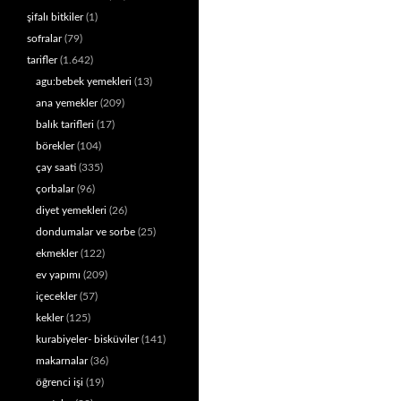
şifalı bitkiler
(1)
sofralar
(79)
tarifler
(1.642)
agu:bebek yemekleri
(13)
ana yemekler
(209)
balık tarifleri
(17)
börekler
(104)
çay saati
(335)
çorbalar
(96)
diyet yemekleri
(26)
dondumalar ve sorbe
(25)
ekmekler
(122)
ev yapımı
(209)
içecekler
(57)
kekler
(125)
kurabiyeler- bisküviler
(141)
makarnalar
(36)
öğrenci işi
(19)