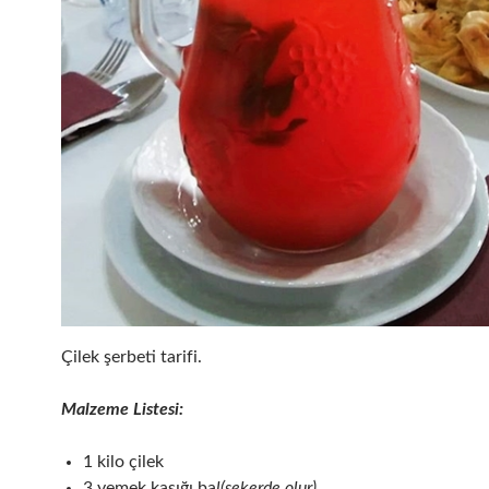
Çilek şerbeti tarifi.
Malzeme Listesi:
1 kilo çilek
3 yemek kaşığı ba
l(şekerde olur)