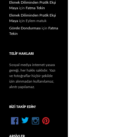
Ekmek Diliminden Pratik Ekşi
Maya
için
Fatma Tekin
Ekmek Diliminden Pratik Ekşi
Maya
için
Eylem matuk
Görele Dondurması
için
Fatma
Tekin
TELIF HAKLARI
Sosyal medya internet yasası
gereği, her hakkı saklıdır. Yazı
ve fotoğraflar hiçbir şekilde
izin alınmadan kullanılamaz,
alıntı yapılamaz.
BIZI TAKIP EDIN!
ARŞIVLER