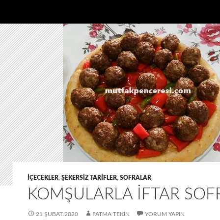
IÇECEKLER
,
ŞEKERSIZ TARIFLER
,
SOFRALAR
KOMŞULARLA İFTAR SOF
21 ŞUBAT 2020
FATMA TEKIN
YORUM YAPIN