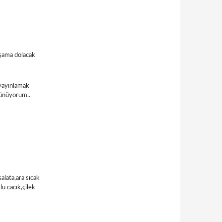
kşama dolacak
 yayınlamak
üşünüyorum..
alata,ara sıcak
lu cacık,çilek