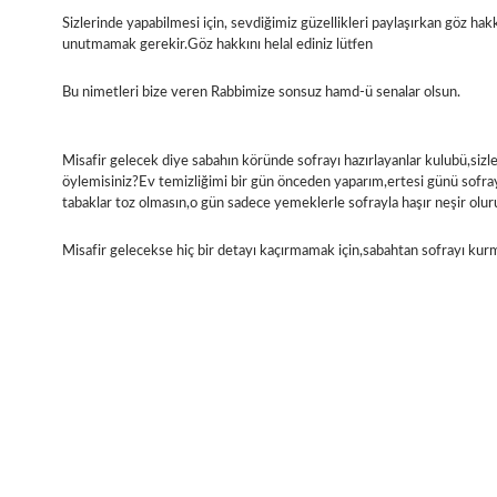
Sizlerinde yapabilmesi için, sevdiğimiz güzellikleri paylaşırkan göz hakk
unutmamak gerekir.Göz hakkını helal ediniz lütfen
Bu nimetleri bize veren Rabbimize sonsuz hamd-ü senalar olsun.
Misafir gelecek diye sabahın köründe sofrayı hazırlayanlar kulubü,sizl
öylemisiniz?Ev temizliğimi bir gün önceden yaparım,ertesi günü sofr
tabaklar toz olmasın,o gün sadece yemeklerle sofrayla haşır neşir olu
Misafir gelecekse hiç bir detayı kaçırmamak için,sabahtan sofrayı kur