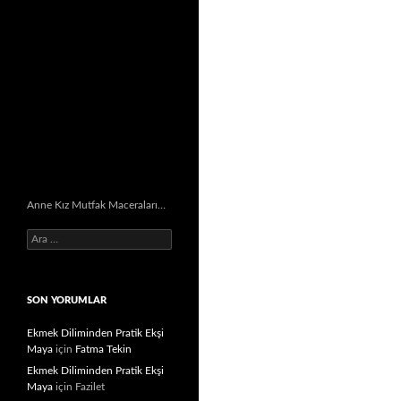
Anne Kız Mutfak Maceraları…
Arama:
SON YORUMLAR
Ekmek Diliminden Pratik Ekşi
Maya
için
Fatma Tekin
Ekmek Diliminden Pratik Ekşi
Maya
için
Fazilet