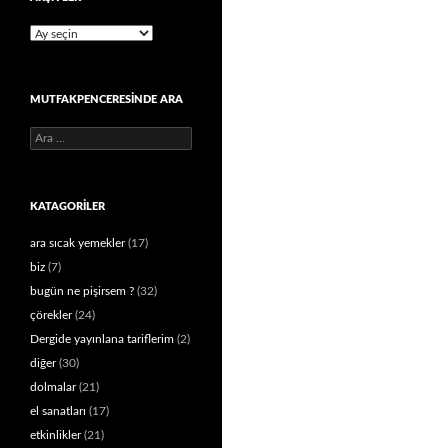
Arşivler
MUTFAKPENCERESINDE ARA
Arama:
KATAGORILER
ara sıcak yemekler
(17)
biz
(7)
bugün ne pişirsem ?
(32)
çörekler
(24)
Dergide yayınlana tariflerim
(2)
diğer
(30)
dolmalar
(21)
el sanatları
(17)
etkinlikler
(21)