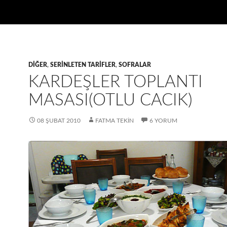
DIĞER
,
SERINLETEN TARIFLER
,
SOFRALAR
KARDEŞLER TOPLANTI
MASASI(OTLU CACIK)
08 ŞUBAT 2010
FATMA TEKIN
6 YORUM