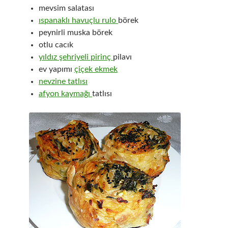
mevsim salatası
ıspanaklı havuçlu rulo
börek
peynirli muska börek
otlu cacık
yıldız şehriyeli pirinç
pilavı
ev yapımı
çiçek ekmek
nevzine tatlısı
afyon kaymağı
tatlısı