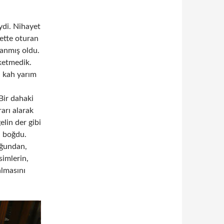
ydi. Nihayet
ette oturan
anmış oldu.
ketmedik.
, kah yarım
Bir dahaki
arı alarak
lin der gibi
a boğdu.
uğundan,
imlerin,
almasını