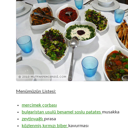
Menümüzün Listesi:
mercimek çorbası
bulgaristan usulü beşamel soslu patates
musakka
zeytinyağlı
pırasa
közlenmiş kırmızı biber
kavurması