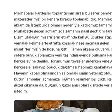
Merhabalar kardeşler toplantısının sırası bu sefer bende
mazeretlerimizi bir kenara bırakıp toplanabildik. Memlek
ablam da İstanbul’da olması nedeniyle kadromuz tamaml
Muhabetle geçen soframızda zamanın nasıl geçtiğini far
Bizim ufaklığın misafirlerin etrafında kah gülücükler atıp
yamalak kelimelerle etrafta koşarak neşe saçması gelen
misafirlerimizin de hoşuna gitti. Hemen akşam oluverdi. 
sefere büyük ablamızın yeni taşındığı evinde buluşma kar
herkes evine dağıldı. Torunumun teyzeler giderken yine ge
herkese el sallayıp öpücük dağıtması hepimizi kahkahay
Havanın kapalı olmasından salondaki ışığın yetersiz old
bütün lambaları açmamıza rağmen resimler loş çıktı. Res
güzel çıkmasa da, bugünün güzel anısı olarak sitede yer 
istedim.