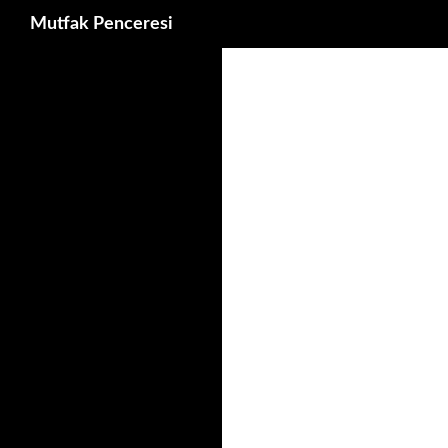
Ara
Mutfak Penceresi
İçeriğe
atla