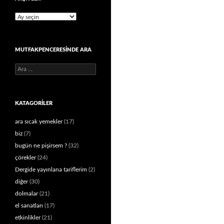
Arşivler
MUTFAKPENCERESINDE ARA
Arama:
KATAGORILER
ara sıcak yemekler
(17)
biz
(7)
bugün ne pişirsem ?
(32)
çörekler
(24)
Dergide yayınlana tariflerim
(2)
diğer
(30)
dolmalar
(21)
el sanatları
(17)
etkinlikler
(21)