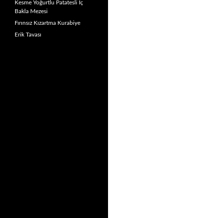
Kesme Yoğurtlu Patatesli İç
Bakla Mezesi
Fırınsız Kızartma Kurabiye
Erik Tavası