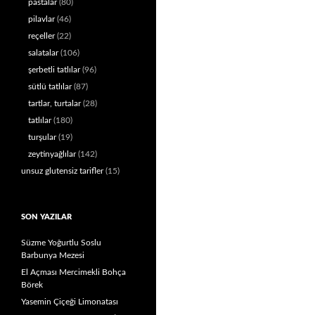
pastalar
(80)
pilavlar
(46)
reçeller
(22)
salatalar
(106)
şerbetli tatlılar
(96)
sütlü tatlılar
(87)
tartlar, turtalar
(28)
tatlılar
(180)
turşular
(19)
zeytinyağlılar
(142)
unsuz glutensiz tarifler
(15)
SON YAZILAR
Süzme Yoğurtlu Soslu
Barbunya Mezesi
El Açması Mercimekli Bohça
Börek
Yasemin Çiçeği Limonatası