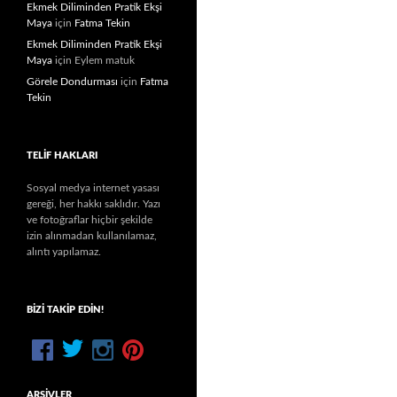
Ekmek Diliminden Pratik Ekşi
Maya
için
Fatma Tekin
Ekmek Diliminden Pratik Ekşi
Maya
için
Eylem matuk
Görele Dondurması
için
Fatma
Tekin
TELIF HAKLARI
Sosyal medya internet yasası
gereği, her hakkı saklıdır. Yazı
ve fotoğraflar hiçbir şekilde
izin alınmadan kullanılamaz,
alıntı yapılamaz.
BIZI TAKIP EDIN!
ARŞIVLER