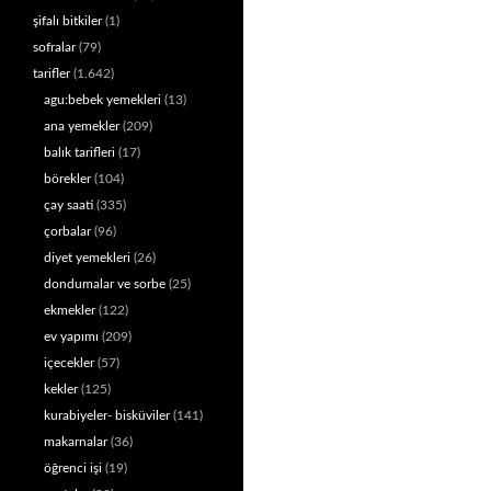
şifalı bitkiler
(1)
sofralar
(79)
tarifler
(1.642)
agu:bebek yemekleri
(13)
ana yemekler
(209)
balık tarifleri
(17)
börekler
(104)
çay saati
(335)
çorbalar
(96)
diyet yemekleri
(26)
dondumalar ve sorbe
(25)
ekmekler
(122)
ev yapımı
(209)
içecekler
(57)
kekler
(125)
kurabiyeler- bisküviler
(141)
makarnalar
(36)
öğrenci işi
(19)