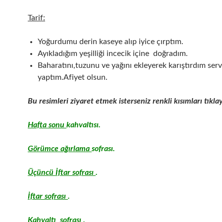
Tarif:
Yoğurdumu derin kaseye alıp iyice çırptım.
Ayıkladığım yeşilliği incecik içine doğradım.
Baharatını,tuzunu ve yağını ekleyerek karıştırdım serv
yaptım.Afiyet olsun.
Bu resimleri ziyaret etmek isterseniz renkli kısımları tıklay
Hafta sonu
kahvaltısı.
Görümce ağırlama
sofrası.
Üçüncü İftar sofrası
.
İftar sofrası
.
Kahvaltı sofrası
.