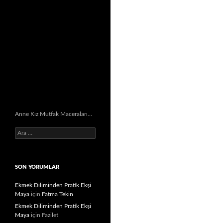
Anne Kız Mutfak Maceraları…
Arama:
SON YORUMLAR
Ekmek Diliminden Pratik Ekşi
Maya
için
Fatma Tekin
Ekmek Diliminden Pratik Ekşi
Maya
için
Fazilet