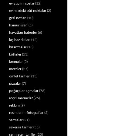
ev yapımı soslar
(12)
evimizdeki püf noktalar
(2)
gezi notları
(10)
hamur işleri
(5)
hayattan haberler
(6)
kış hazırlıkları
(12)
kızartmalar
(13)
köfteler
(53)
kremalar
(5)
mezeler
(27)
omlet tarifleri
(15)
pizzalar
(7)
poğaçalar-açmalar
(76)
reçel-marmelat
(25)
reklam
(9)
resimlerim-fotograflar
(2)
sarmalar
(21)
şekersiz tarifler
(55)
serinleten tarifler
(20)