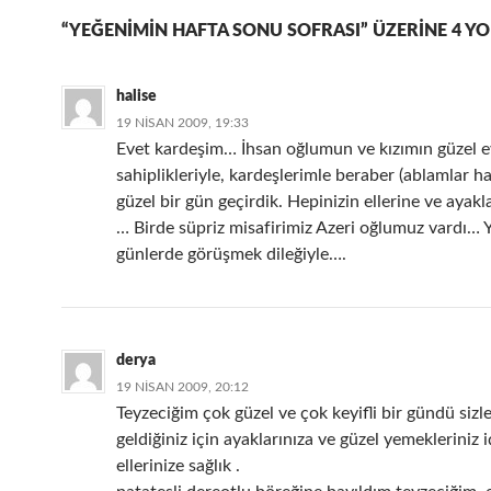
“YEĞENIMIN HAFTA SONU SOFRASI” ÜZERINE 4 Y
halise
19 NISAN 2009, 19:33
Evet kardeşim… İhsan oğlumun ve kızımın güzel e
sahiplikleriyle, kardeşlerimle beraber (ablamlar ha
güzel bir gün geçirdik. Hepinizin ellerine ve ayakla
… Birde süpriz misafirimiz Azeri oğlumuz vardı… 
günlerde görüşmek dileğiyle….
derya
19 NISAN 2009, 20:12
Teyzeciğim çok güzel ve çok keyifli bir gündü sizl
geldiğiniz için ayaklarınıza ve güzel yemekleriniz i
ellerinize sağlık .