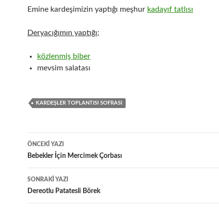
Emine kardeşimizin yaptığı meşhur
kadayıf tatlısı
Deryacığımın yaptığı;
közlenmiş biber
mevsim salatası
KARDEŞLER TOPLANTISI SOFRASI
Yazı
ÖNCEKI YAZI
dolaşımı
Bebekler İçin Mercimek Çorbası
SONRAKI YAZI
Dereotlu Patatesli Börek