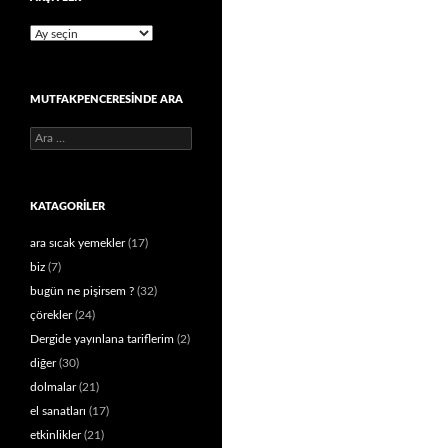
Arşivler
MUTFAKPENCERESINDE ARA
Arama:
KATAGORILER
ara sıcak yemekler
(17)
biz
(7)
bugün ne pişirsem ?
(32)
çörekler
(24)
Dergide yayınlana tariflerim
(2)
diğer
(30)
dolmalar
(21)
el sanatları
(17)
etkinlikler
(21)