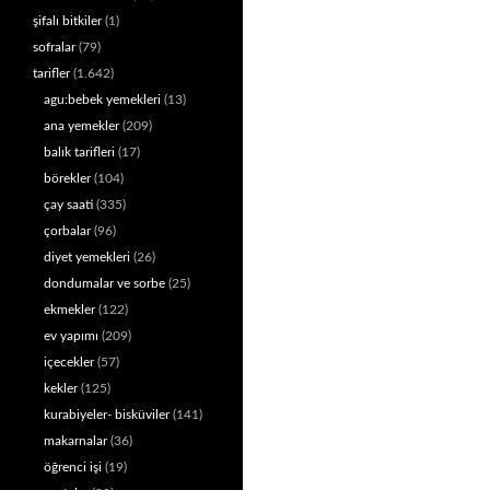
şifalı bitkiler
(1)
sofralar
(79)
tarifler
(1.642)
agu:bebek yemekleri
(13)
ana yemekler
(209)
balık tarifleri
(17)
börekler
(104)
çay saati
(335)
çorbalar
(96)
diyet yemekleri
(26)
dondumalar ve sorbe
(25)
ekmekler
(122)
ev yapımı
(209)
içecekler
(57)
kekler
(125)
kurabiyeler- bisküviler
(141)
makarnalar
(36)
öğrenci işi
(19)