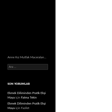
Anne Kız Mutfak Maceraları…
Arama:
SON YORUMLAR
Ekmek Diliminden Pratik Ekşi
Maya
için
Fatma Tekin
Ekmek Diliminden Pratik Ekşi
Maya
için
Fazilet