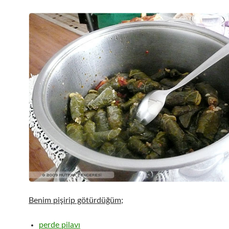
Benim pişirip götürdüğüm;
perde pilavı