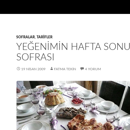
SOFRALAR
,
TARIFLER
YEĞENIMIN HAFTA SON
SOFRASI
19 NISAN 2009
FATMA TEKIN
4 YORUM