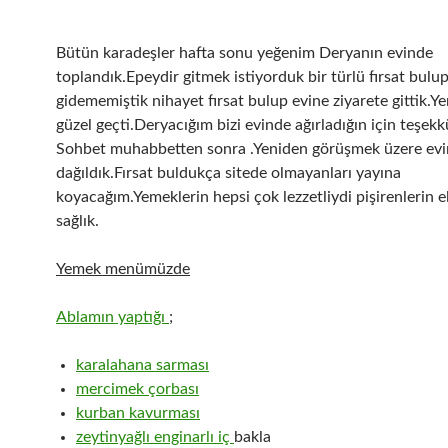
Bütün karadeşler hafta sonu yeğenim Deryanın evinde
toplandık.Epeydir gitmek istiyorduk bir türlü fırsat bulu
gidememiştik nihayet fırsat bulup evine ziyarete gittik.
güzel geçti.Deryacığım bizi evinde ağırladığın için teşekkü
Sohbet muhabbetten sonra .Yeniden görüşmek üzere evi
dağıldık.Fırsat buldukça sitede olmayanları yayına
koyacağım.Yemeklerin hepsi çok lezzetliydi pişirenlerin e
sağlık.
Yemek menümüzde
Ablamın yaptığı
;
karalahana sarması
mercimek çorbası
kurban kavurması
zeytinyağlı enginarlı iç
bakla