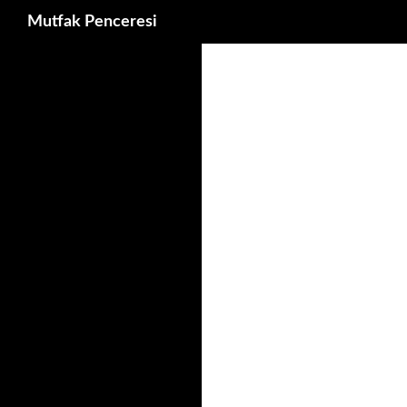
Ara
Mutfak Penceresi
İçeriğe
atla