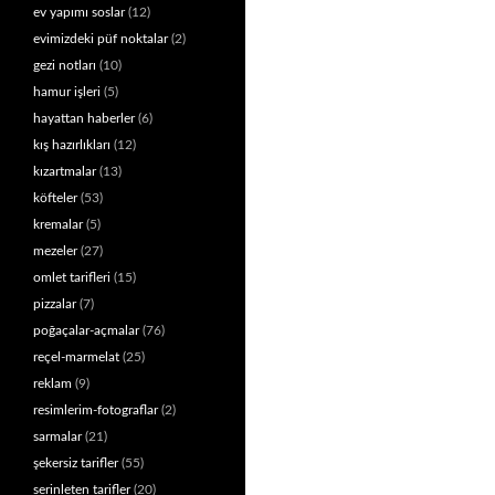
ev yapımı soslar
(12)
evimizdeki püf noktalar
(2)
gezi notları
(10)
hamur işleri
(5)
hayattan haberler
(6)
kış hazırlıkları
(12)
kızartmalar
(13)
köfteler
(53)
kremalar
(5)
mezeler
(27)
omlet tarifleri
(15)
pizzalar
(7)
poğaçalar-açmalar
(76)
reçel-marmelat
(25)
reklam
(9)
resimlerim-fotograflar
(2)
sarmalar
(21)
şekersiz tarifler
(55)
serinleten tarifler
(20)