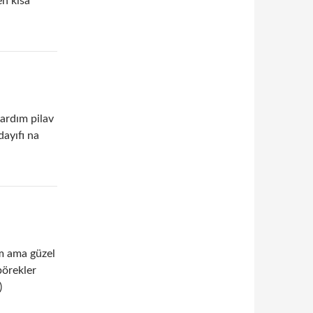
en kısa
ardım pilav
ayıfı na
m ama güzel
börekler
)