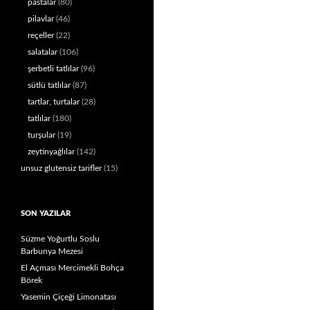
pastalar
(80)
pilavlar
(46)
reçeller
(22)
salatalar
(106)
şerbetli tatlılar
(96)
sütlü tatlılar
(87)
tartlar, turtalar
(28)
tatlılar
(180)
turşular
(19)
zeytinyağlılar
(142)
unsuz glutensiz tarifler
(15)
SON YAZILAR
Süzme Yoğurtlu Soslu
Barbunya Mezesi
El Açması Mercimekli Bohça
Börek
Yasemin Çiçeği Limonatası