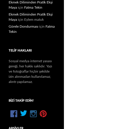
Ekmek Diliminden Pratik Ekşi
Maya
için
Fatma Tekin
Ekmek Diliminden Pratik Ekşi
Maya
için
Eylem matuk
Görele Dondurması
için
Fatma
Tekin
TELIF HAKLARI
Sosyal medya internet yasası
gereği, her hakkı saklıdır. Yazı
ve fotoğraflar hiçbir şekilde
izin alınmadan kullanılamaz,
alıntı yapılamaz.
BIZI TAKIP EDIN!
ARŞIVLER