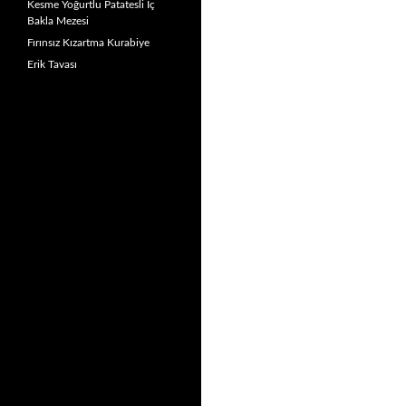
Kesme Yoğurtlu Patatesli İç
Bakla Mezesi
Fırınsız Kızartma Kurabiye
Erik Tavası