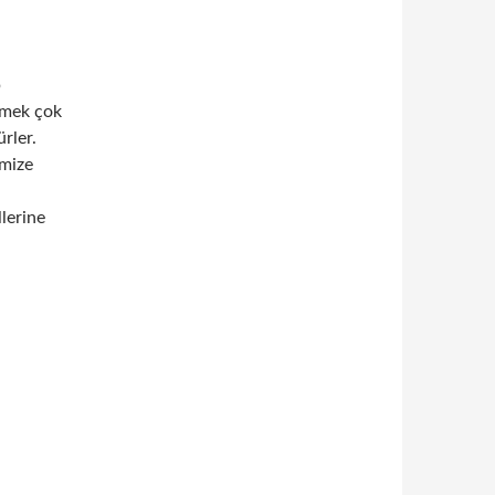
p
Yemek çok
rler.
mize
llerine