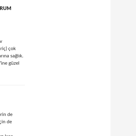
ORUM
v
riç) çok
rına sağlık.
Yine güzel
erin de
çin de