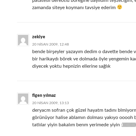
patatesli dereotlu böreğine bayıldım teyzeciğim, 
zamanda siteye koymanı tavsiye ederim
zekiye
20 NISAN 2009, 12:48
bende birşeyler yazayım dedim o davette bende v
bir harikaydı börek ve dolmada öyle yengemin kad
diyecek yoktu hepnizin ellerine sağlık
figen yılmaz
20 NISAN 2009, 13:13
deryacm sofran çok güzel hayatm tadını blmiyor
görünüyor halise ablamın dolması yakıyo ooooh 
tatlılar yiyin bakalım benm yerimede yiyin :)))))))))))