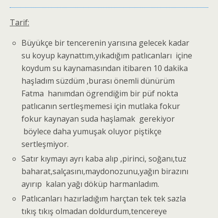
Tarif:
Büyükçe bir tencerenin yarısına gelecek kadar
su koyup kaynattım,yıkadığım patlıcanları içine
koydum su kaynamasından itibaren 10 dakika
haşladım süzdüm ,burası önemli dünürüm
Fatma hanımdan ögrendiğim bir püf nokta
patlıcanın sertleşmemesi için mutlaka fokur
fokur kaynayan suda haşlamak gerekiyor
böylece daha yumuşak oluyor piştikçe
sertleşmiyor.
Satır kıymayı ayrı kaba alıp ,pirinci, soğanı,tuz
baharat,salçasını,maydonozunu,yağın birazını
ayırıp kalan yağı döküp harmanladım.
Patlıcanları hazırladığım harçtan tek tek sazla
tıkış tıkış olmadan doldurdum,tencereye