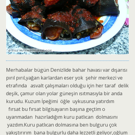
Merhabalar bügün Denizlide bahar havası var dışarısı
pırıl pırıl,yağan karlardan eser yok şehir merkezi ve
etrafında asvalt çalışmaları olduğu için her taraf delik
deşik, çamur olan yolar güneşin ısıtmasıyla bir anda
kurudu. Kuzum İpeğimi öğle uykusuna yatırdım
fırsat bu fırsat bilgisayarın başına geçtim o
uyanmadan hazırladığım kuru patlıcan dolmasını
yazdım.Kuru patlıcan dolmasına ben bulguru çok
yakıştırırım bana bulgurlu daha lezzetli geliyor,oğlum