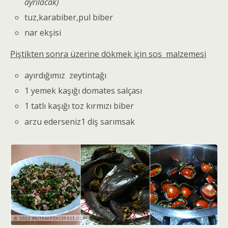
ayrılacak)
tuz,karabiber,pul biber
nar ekşisi
Piştikten sonra üzerine dökmek için sos malzemesi
ayırdığımız zeytintağı
1 yemek kaşığı domates salçası
1 tatlı kaşığı toz kırmızı biber
arzu ederseniz1 diş sarımsak