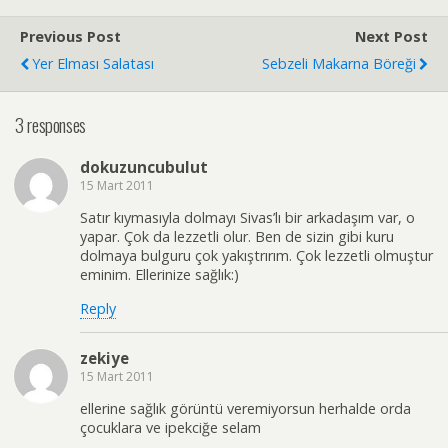
Previous Post
Next Post
Yer Elması Salatası
Sebzeli Makarna Böreği
3 responses
dokuzuncubulut
15 Mart 2011
Satır kıymasıyla dolmayı Sivas’lı bir arkadaşım var, o
yapar. Çok da lezzetli olur. Ben de sizin gibi kuru
dolmaya bulguru çok yakıştrırım. Çok lezzetli olmuştur
eminim. Ellerinize sağlık:)
Reply
zekiye
15 Mart 2011
ellerine sağlık görüntü veremiyorsun herhalde orda
çocuklara ve ipekciğe selam