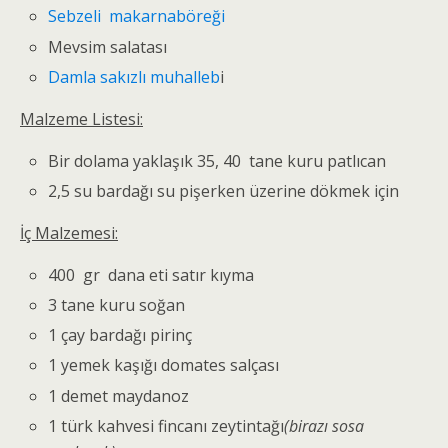
Sebzeli makarnaböreği
Mevsim salatası
Damla sakızlı muhalleb
i
Malzeme Listesi:
Bir dolama yaklaşık 35, 40 tane kuru patlıcan
2,5 su bardağı su pişerken üzerine dökmek için
İç Malzemesi:
400 gr dana eti satır kıyma
3 tane kuru soğan
1 çay bardağı pirinç
1 yemek kaşığı domates salçası
1 demet maydanoz
1 türk kahvesi fincanı zeytintağı
(birazı sosa