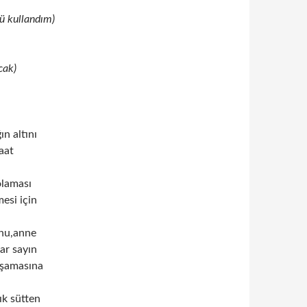
tü kullandım)
cak)
n altını
aat
olaması
mesi için
unu,anne
ar sayın
aşamasına
ık sütten