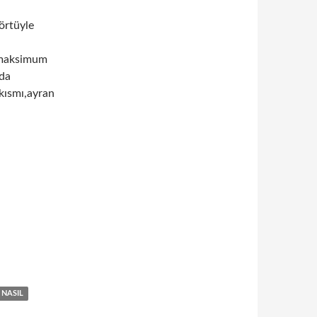
 örtüyle
,maksimum
nda
kısmı,ayran
NASIL