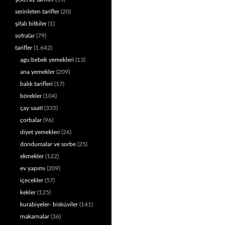
serinleten tarifler
(20)
şifalı bitkiler
(1)
sofralar
(79)
tarifler
(1.642)
agu:bebek yemekleri
(13)
ana yemekler
(209)
balık tarifleri
(17)
börekler
(104)
çay saati
(335)
çorbalar
(96)
diyet yemekleri
(26)
dondumalar ve sorbe
(25)
ekmekler
(122)
ev yapımı
(209)
içecekler
(57)
kekler
(125)
kurabiyeler- bisküviler
(141)
makarnalar
(36)