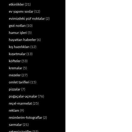
etkinlikler
(21)
ev yapımı soslar
(12)
evimizdeki püf noktalar
(2)
gezi notları
(10)
hamur işleri
(5)
hayattan haberler
(6)
kış hazırlıkları
(12)
kızartmalar
(13)
köfteler
(53)
kremalar
(5)
mezeler
(27)
omlet tarifleri
(15)
pizzalar
(7)
poğaçalar-açmalar
(76)
reçel-marmelat
(25)
reklam
(9)
resimlerim-fotograflar
(2)
sarmalar
(21)
şekersiz tarifler
(55)