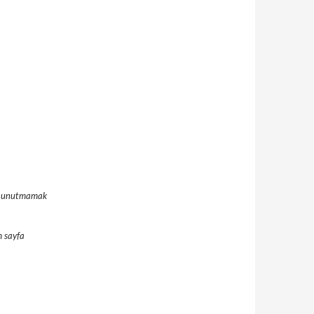
ını unutmamak
m sayfa