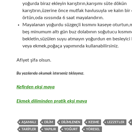
yoğurda biraz ekleyin karıştırın,karışımı süte dökün
karıştırın,üzerine önce mutfak havlusuyla ve kalın bir
örtün,oda ısıssında 6 saat mayalandırın.
Mayalanan yoğurdu süzgeçli kısmını kaseye oturtun
beş minumum altı gün buz dolabının soğutucu kısmı
bekletin,süzülen suyu atmayın yoğurdun en besleyici 
veya ekmek,poğaça yapımında kullanabilirsiniz.
Afiyet şifa olsun.
Bu yazılarıda okumak isterseniz tıklayınız.
Kefirden ekşi maya
Ekmek diliminden pratik ekşi maya
AŞAMALI
DILIM
DILIMLENEN
KESME
LEZZETLER
TARIFLER
YAPILIR
YOĞURT
YÖRESEL