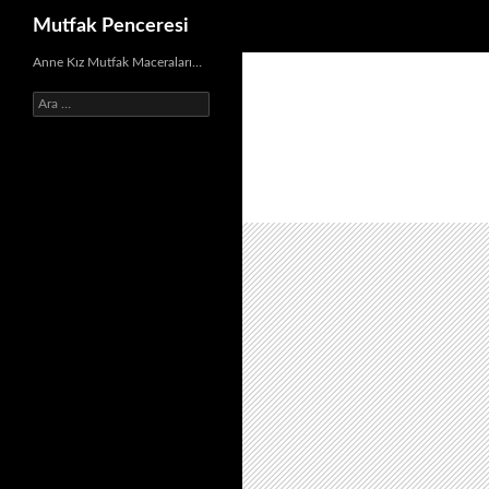
Ara
Mutfak Penceresi
İçeriğe
Anne Kız Mutfak Maceraları…
atla
Arama: