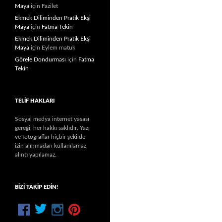
Maya
için
Fazilet
Ekmek Diliminden Pratik Ekşi
Maya
için
Fatma Tekin
Ekmek Diliminden Pratik Ekşi
Maya
için
Eylem matuk
Görele Dondurması
için
Fatma
Tekin
TELIF HAKLARI
Sosyal medya internet yasası
gereği, her hakkı saklıdır. Yazı
ve fotoğraflar hiçbir şekilde
izin alınmadan kullanılamaz,
alıntı yapılamaz.
BIZI TAKIP EDIN!