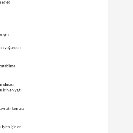
m sayfa
muştu.
nan yoğurdun
tutabilme
un olması
 için,en yağlı
kaynatırken ara
işlen için en