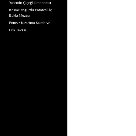
Yasemin Çiçeği Limonatası
Kesme Yoğurtlu Patatesli İç
Bakla Mezesi
Fırınsız Kızartma Kurabiye
Erik Tavası