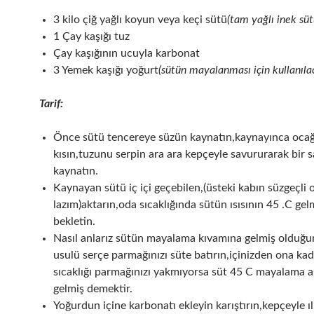
3 kilo çiğ yağlı koyun veya keçi sütü
(tam yağlı inek sü
1 Çay kaşığı tuz
Çay kaşığının ucuyla karbonat
3 Yemek kaşığı yoğurt
(sütün mayalanması için kullanıla
Tarif:
Önce sütü tencereye süzün kaynatın,kaynayınca ocağı
kısın,tuzunu serpin ara ara kepçeyle savururarak bir s
kaynatın.
Kaynayan sütü iç içi geçebilen,(üsteki kabın süzgeçli 
lazım)aktarın,oda sıcaklığında sütün ısısının 45 .C gel
bekletin.
Nasıl anlarız sütün mayalama kıvamına gelmiş olduğ
usulü serçe parmağınızı süte batırın,içinizden ona kad
sıcaklığı parmağınızı yakmıyorsa süt 45 C mayalama 
gelmiş demektir.
Yoğurdun içine karbonatı ekleyin karıştırın,kepçeyle ıl