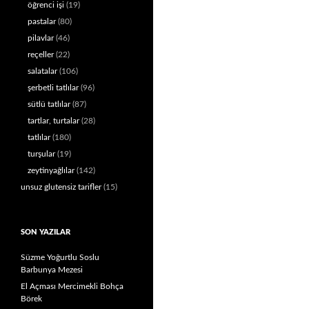
öğrenci işi
(19)
pastalar
(80)
pilavlar
(46)
reçeller
(22)
salatalar
(106)
şerbetli tatlılar
(96)
sütlü tatlılar
(87)
tartlar, turtalar
(28)
tatlılar
(180)
turşular
(19)
zeytinyağlılar
(142)
unsuz glutensiz tarifler
(15)
SON YAZILAR
Süzme Yoğurtlu Soslu
Barbunya Mezesi
El Açması Mercimekli Bohça
Börek