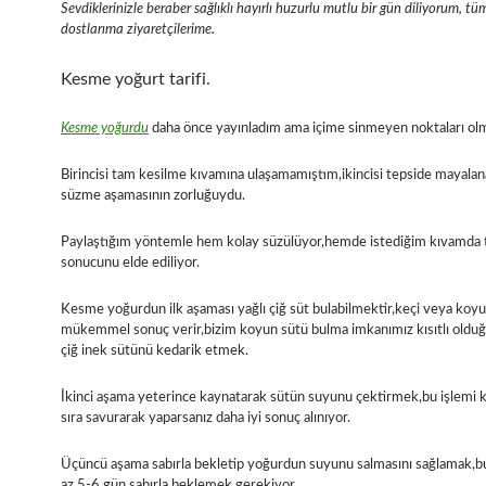
Sevdiklerinizle beraber sağlıklı hayırlı huzurlu mutlu bir gün diliyorum, tü
dostlarıma ziyaretçilerime.
Kesme yoğurt tarifi.
Kesme yoğurdu
daha önce yayınladım ama içime sinmeyen noktaları ol
Birincisi tam kesilme kıvamına ulaşamamıştım,ikincisi tepside mayala
süzme aşamasının zorluğuydu.
Paylaştığım yöntemle hem kolay süzülüyor,hemde istediğim kıvamda 
sonucunu elde ediliyor.
Kesme yoğurdun ilk aşaması yağlı çiğ süt bulabilmektir,keçi veya koy
mükemmel sonuç verir,bizim koyun sütü bulma imkanımız kısıtlı olduğu
çiğ inek sütünü kedarik etmek.
İkinci aşama yeterince kaynatarak sütün suyunu çektirmek,bu işlemi 
sıra savurarak yaparsanız daha iyi sonuç alınıyor.
Üçüncü aşama sabırla bekletip yoğurdun suyunu salmasını sağlamak,bu 
az 5-6 gün sabırla beklemek gerekiyor.