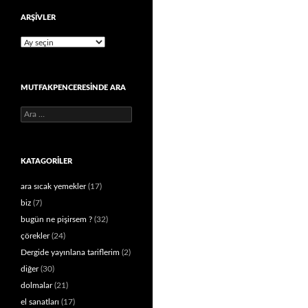
ARŞIVLER
Arşivler
MUTFAKPENCERESINDE ARA
Arama:
KATAGORILER
ara sıcak yemekler
(17)
biz
(7)
bugün ne pişirsem ?
(32)
çörekler
(24)
Dergide yayınlana tariflerim
(2)
diğer
(30)
dolmalar
(21)
el sanatları
(17)