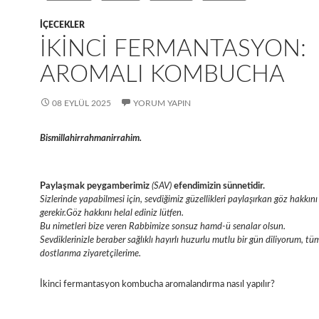
IÇECEKLER
İKINCI FERMANTASYON:
AROMALI KOMBUCHA
08 EYLÜL 2025
YORUM YAPIN
Bismillahirrahmanirrahim.
Paylaşmak peygamberimiz
(SAV)
efendimizin sünnetidir.
Sizlerinde yapabilmesi için, sevdiğimiz güzellikleri paylaşırkan göz hakk
gerekir.Göz hakkını helal ediniz lütfen.
Bu nimetleri bize veren Rabbimize sonsuz hamd-ü senalar olsun.
Sevdiklerinizle beraber sağlıklı hayırlı huzurlu mutlu bir gün diliyorum, tü
dostlarıma ziyaretçilerime.
İkinci fermantasyon kombucha aromalandırma nasıl yapılır?