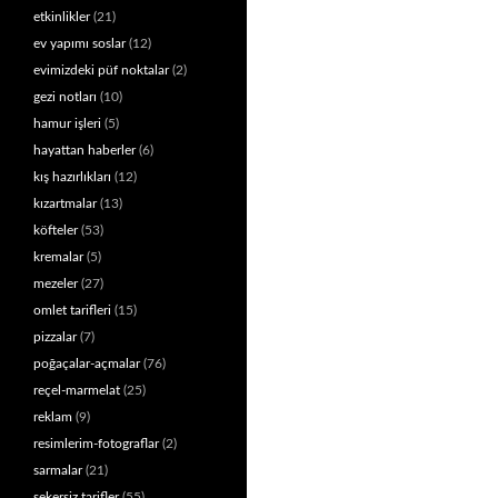
etkinlikler
(21)
ev yapımı soslar
(12)
evimizdeki püf noktalar
(2)
gezi notları
(10)
hamur işleri
(5)
hayattan haberler
(6)
kış hazırlıkları
(12)
kızartmalar
(13)
köfteler
(53)
kremalar
(5)
mezeler
(27)
omlet tarifleri
(15)
pizzalar
(7)
poğaçalar-açmalar
(76)
reçel-marmelat
(25)
reklam
(9)
resimlerim-fotograflar
(2)
sarmalar
(21)
şekersiz tarifler
(55)