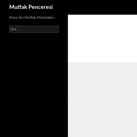
Ara
Mutfak Penceresi
İçeriğe
Anne Kız Mutfak Maceraları…
atla
Arama: