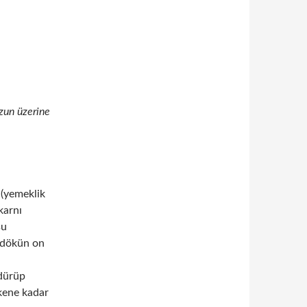
zun üzerine
n(yemeklik
karnı
su
e dökün on
zdürüp
kene kadar