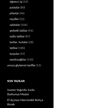
öğrenci işi
(19)
pastalar
(80)
pilavlar
(46)
reçeller
(22)
salatalar
(106)
şerbetli tatlılar
(96)
sütlü tatlılar
(87)
tartlar, turtalar
(28)
tatlılar
(180)
turşular
(19)
zeytinyağlılar
(142)
unsuz glutensiz tarifler
(15)
SON YAZILAR
Süzme Yoğurtlu Soslu
Barbunya Mezesi
El Açması Mercimekli Bohça
Börek