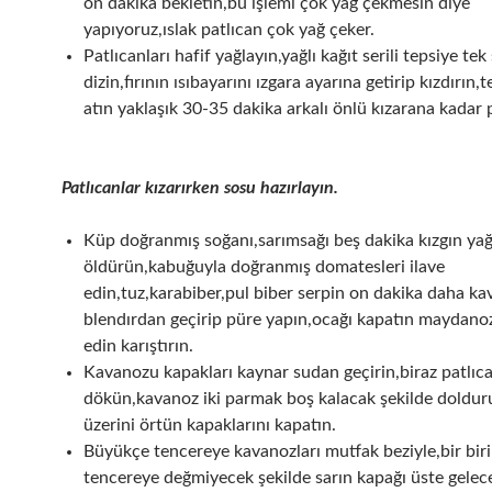
on dakika bekletin,bu işlemi çok yağ çekmesin diye
yapıyoruz,ıslak patlıcan çok yağ çeker.
Patlıcanları hafif yağlayın,yağlı kağıt serili tepsiye tek
dizin,fırının ısıbayarını ızgara ayarına getirip kızdırın,t
atın yaklaşık 30-35 dakika arkalı önlü kızarana kadar p
Patlıcanlar kızarırken sosu hazırlayın.
Küp doğranmış soğanı,sarımsağı beş dakika kızgın ya
öldürün,kabuğuyla doğranmış domatesleri ilave
edin,tuz,karabiber,pul biber serpin on dakika daha k
blendırdan geçirip püre yapın,ocağı kapatın maydanoz
edin karıştırın.
Kavanozu kapakları kaynar sudan geçirin,biraz patlıca
dökün,kavanoz iki parmak boş kalacak şekilde doldur
üzerini örtün kapaklarını kapatın.
Büyükçe tencereye kavanozları mutfak beziyle,bir bir
tencereye değmiyecek şekilde sarın kapağı üste gelec