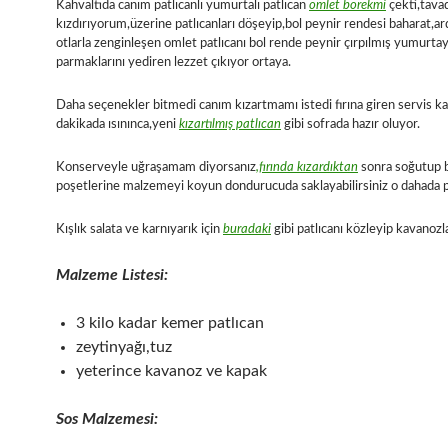
Kahvaltıda canım patlıcanlı yumurtalı patlıcan
omlet börekmi
çekti,tava
kızdırıyorum,üzerine patlıcanları döşeyip,bol peynir rendesi baharat,ar
otlarla zenginleşen omlet patlıcanı bol rende peynir çırpılmış yumurtay
parmaklarını yediren lezzet çıkıyor ortaya.
Daha seçenekler bitmedi canım kızartmamı istedi fırına giren servis ka
dakikada ısınınca,yeni
kızartılmış patlıcan
gibi sofrada hazır oluyor.
Konserveyle uğraşamam diyorsanız
,fırında kızardıktan
sonra soğutup b
poşetlerine malzemeyi koyun dondurucuda saklayabilirsiniz o dahada p
Kışlık salata ve karnıyarık için
buradaki
gibi patlıcanı közleyip kavanozla
Malzeme Listesi:
3 kilo kadar kemer patlıcan
zeytinyağı,tuz
yeterince kavanoz ve kapak
Sos Malzemesi: