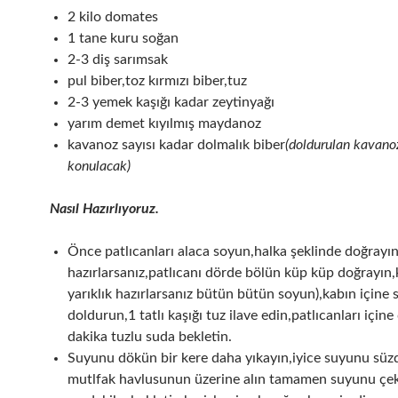
2 kilo domates
1 tane kuru soğan
2-3 diş sarımsak
pul biber,toz kırmızı biber,tuz
2-3 yemek kaşığı kadar zeytinyağı
yarım demet kıyılmış maydanoz
kavanoz sayısı kadar dolmalık biber
(doldurulan kavano
konulacak)
Nasıl Hazırlıyoruz.
Önce patlıcanları alaca soyun,halka şeklinde doğrayı
hazırlarsanız,patlıcanı dörde bölün küp küp doğrayın,
yarıklık hazırlarsanız bütün bütün soyun),kabın içine 
doldurun,1 tatlı kaşığı tuz ilave edin,patlıcanları için
dakika tuzlu suda bekletin.
Suyunu dökün bir kere daha yıkayın,iyice suyunu sü
mutlfak havlusunun üzerine alın tamamen suyunu çe