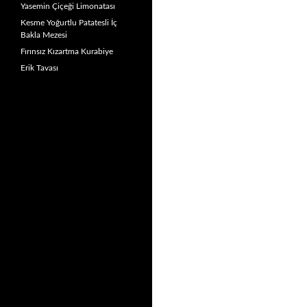
Yasemin Çiçeği Limonatası
Kesme Yoğurtlu Patatesli İç
Bakla Mezesi
Fırınsız Kızartma Kurabiye
Erik Tavası