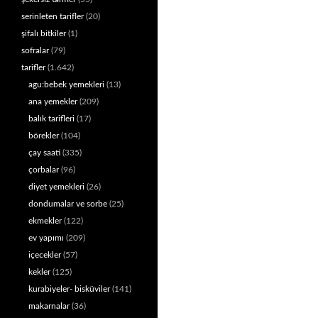
serinleten tarifler
(20)
şifalı bitkiler
(1)
sofralar
(79)
tarifler
(1.642)
agu:bebek yemekleri
(13)
ana yemekler
(209)
balık tarifleri
(17)
börekler
(104)
çay saati
(335)
çorbalar
(96)
diyet yemekleri
(26)
dondumalar ve sorbe
(25)
ekmekler
(122)
ev yapımı
(209)
içecekler
(57)
kekler
(125)
kurabiyeler- bisküviler
(141)
makarnalar
(36)