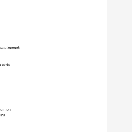
ını unutmamak
m sayfa
orum,on
rına