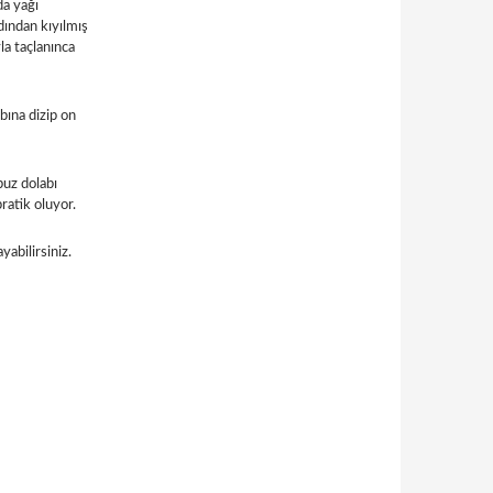
da yağı
dından kıyılmış
la taçlanınca
bına dizip on
uz dolabı
ratik oluyor.
yabilirsiniz.