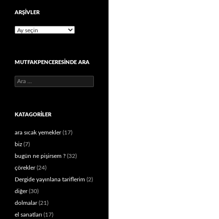
ARŞIVLER
Arşivler
MUTFAKPENCERESINDE ARA
Arama:
KATAGORILER
ara sıcak yemekler
(17)
biz
(7)
bugün ne pişirsem ?
(32)
çörekler
(24)
Dergide yayınlana tariflerim
(2)
diğer
(30)
dolmalar
(21)
el sanatları
(17)