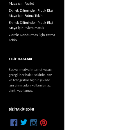
Maya
için
Fazilet
Ekmek Diliminden Pratik Ekşi
Maya
için
Fatma Tekin
Ekmek Diliminden Pratik Ekşi
Maya
için
Eylem matuk
Görele Dondurması
için
Fatma
Tekin
TELIF HAKLARI
Sosyal medya internet yasası
gereği, her hakkı saklıdır. Yazı
ve fotoğraflar hiçbir şekilde
izin alınmadan kullanılamaz,
alıntı yapılamaz.
BIZI TAKIP EDIN!