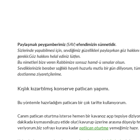
Paylaşmak peygamberimiz
(SAV)
efendimizin sünnetidir.
Sizlerinde yapabilmesi için, sevdiğimiz güzellikleri paylaşırkan göz hakk
gerekir.Göz hakkını helal ediniz lütfen.
Bu nimetleri bize veren Rabbimize sonsuz hamd-ü senalar olsun.
Sevdiklerinizle beraber sağlıklı hayırlı huzurlu mutlu bir gün diliyorum, tü
dostlarıma ziyaretçilerime.
Kışlık kızartılmış konserve patlıcan yapımı.
Bu yöntemle hazırladığım patlıcanı bir çok tarifte kullanıyorum.
Canım patlıcan oturtma isterse hemen bir kavanoz açıp tepsiye diziy
dakikada kıymasını(kuzu etide olur) kavurup üzerine arasına döşeyip fı
veriyorum,biz sofrayı kurana kadar
patlıcan oturtma
yemeğimiz hazır.