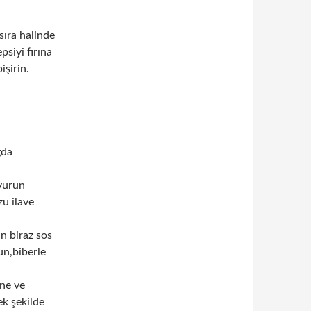
 sıra halinde
epsiyi fırına
işirin.
ğda
avurun
u ilave
n biraz sos
un,biberle
ine ve
ek şekilde