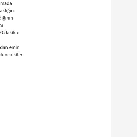
şamada
aklığın
dığının
nı
30 dakika
ndan emin
lunca kiler