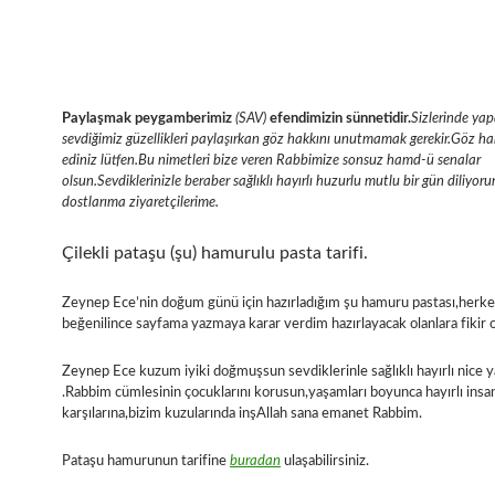
Paylaşmak peygamberimiz
(SAV)
efendimizin sünnetidir.
Sizlerinde yap
sevdiğimiz güzellikleri paylaşırkan göz hakkını unutmamak gerekir.Göz hak
ediniz lütfen.Bu nimetleri bize veren Rabbimize sonsuz hamd-ü senalar
olsun.Sevdiklerinizle beraber sağlıklı hayırlı huzurlu mutlu bir gün diliyor
dostlarıma ziyaretçilerime.
Çilekli pataşu (şu) hamurulu pasta tarifi.
Zeynep Ece’nin doğum günü için hazırladığım şu hamuru pastası,herke
beğenilince sayfama yazmaya karar verdim hazırlayacak olanlara fikir o
Zeynep Ece kuzum iyiki doğmuşsun sevdiklerinle sağlıklı hayırlı nice y
.Rabbim cümlesinin çocuklarını korusun,yaşamları boyunca hayırlı insan
karşılarına,bizim kuzularında inşAllah sana emanet Rabbim.
Pataşu hamurunun tarifine
buradan
ulaşabilirsiniz.