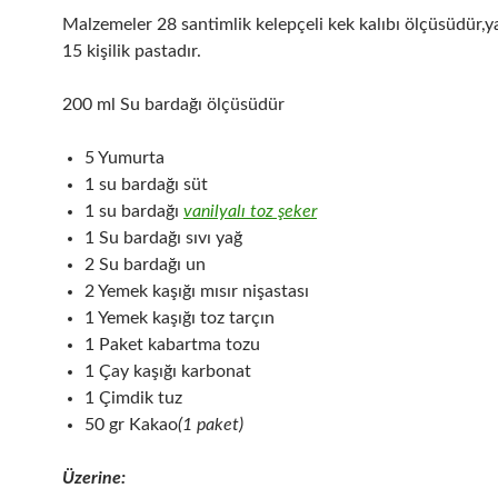
Malzemeler 28 santimlik kelepçeli kek kalıbı ölçüsüdür,y
15 kişilik pastadır.
200 ml Su bardağı ölçüsüdür
5 Yumurta
1 su bardağı süt
1 su bardağı
vanilyalı toz şeker
1 Su bardağı sıvı yağ
2 Su bardağı un
2 Yemek kaşığı mısır nişastası
1 Yemek kaşığı toz tarçın
1 Paket kabartma tozu
1 Çay kaşığı karbonat
1 Çimdik tuz
50 gr Kakao
(1 paket)
Üzerine: