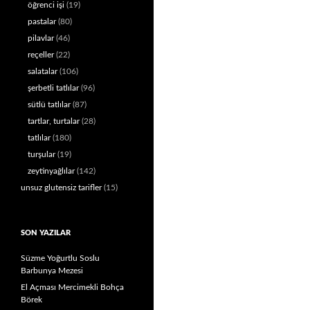
öğrenci işi
(19)
pastalar
(80)
pilavlar
(46)
reçeller
(22)
salatalar
(106)
şerbetli tatlılar
(96)
sütlü tatlılar
(87)
tartlar, turtalar
(28)
tatlılar
(180)
turşular
(19)
zeytinyağlılar
(142)
unsuz glutensiz tarifler
(15)
SON YAZILAR
Süzme Yoğurtlu Soslu
Barbunya Mezesi
El Açması Mercimekli Bohça
Börek