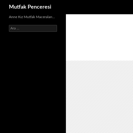
Ara
Mutfak Penceresi
İçeriğe
Anne Kız Mutfak Maceraları…
atla
Arama: