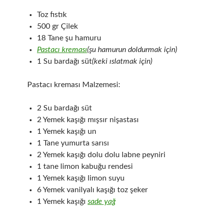
Toz fıstık
500 gr Çilek
18 Tane şu hamuru
Pastacı kreması
(şu hamurun doldurmak için)
1 Su bardağı süt
(keki ıslatmak için)
Pastacı kreması Malzemesi:
2 Su bardağı süt
2 Yemek kaşığı mışsır nişastası
1 Yemek kaşığı un
1 Tane yumurta sarısı
2 Yemek kaşığı dolu dolu labne peyniri
1 tane limon kabuğu rendesi
1 Yemek kaşığı limon suyu
6 Yemek vanilyalı kaşığı toz şeker
1 Yemek kaşığı
sade yağ