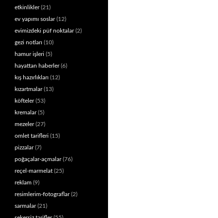
etkinlikler
(21)
ev yapımı soslar
(12)
evimizdeki püf noktalar
(2)
gezi notları
(10)
hamur işleri
(5)
hayattan haberler
(6)
kış hazırlıkları
(12)
kızartmalar
(13)
köfteler
(53)
kremalar
(5)
mezeler
(27)
omlet tarifleri
(15)
pizzalar
(7)
poğaçalar-açmalar
(76)
reçel-marmelat
(25)
reklam
(9)
resimlerim-fotograflar
(2)
sarmalar
(21)
şekersiz tarifler
(55)