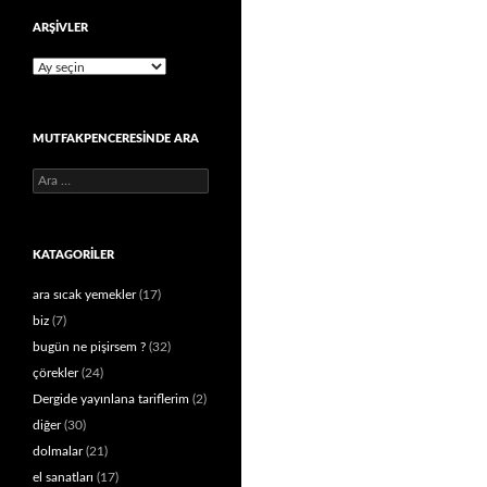
ARŞIVLER
Arşivler
MUTFAKPENCERESINDE ARA
Arama:
KATAGORILER
ara sıcak yemekler
(17)
biz
(7)
bugün ne pişirsem ?
(32)
çörekler
(24)
Dergide yayınlana tariflerim
(2)
diğer
(30)
dolmalar
(21)
el sanatları
(17)