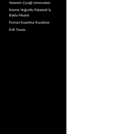
Yasemin Çiçeği Limonatası
Kesme Yoğurtlu Patatesli İç
Bakla Mezesi
Fırınsız Kızartma Kurabiye
Erik Tavası