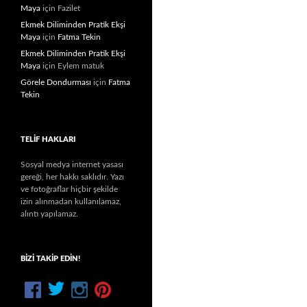
Maya
için
Fazilet
Ekmek Diliminden Pratik Ekşi
Maya
için
Fatma Tekin
Ekmek Diliminden Pratik Ekşi
Maya
için
Eylem matuk
Görele Dondurması
için
Fatma
Tekin
TELIF HAKLARI
Sosyal medya internet yasası
gereği, her hakkı saklıdır. Yazı
ve fotoğraflar hiçbir şekilde
izin alınmadan kullanılamaz,
alıntı yapılamaz.
BIZI TAKIP EDIN!