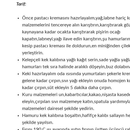
Tarif:
Önce pastacı kremasını hazırlayalım,yağ,labne hariç 
malzemelerini tencereye alın karıştırın,karıştırarak gö
kaynayana kadar ocakta karıştırarak pişirin ocağı
kapatın,labneyi,yağı ilave edin karıştırın,şu hamurları
kesip pastacı kreması ile doldurun,en miniğinden çilek
yerleştirin.
Kelepçeli kek kalıbına yağlı kağıt serin,sade yağla yağl
hamurları tek sıra halinde aralıklı döşeyin,buz dolabına
Keki hazırlayalım oda ısısında yumurtaları şekerle kr
gelene kadar çırpın,sıvı yağı ekleyin onuda homojen 
kadar çırpın,süt ekleyin 5 dakika daha çırpın.
Kuru malzemeleri un,kabartıcılar,kakao,nişasta kased
eleyin,çırpılan sıvı malzemeye katın,spatula yardımıyl
malzemeleri dairesel şekilde yedirin.
Hamuru kek kalıbına boşaltın,hafifçe kalıbı sallayın he
şekilde yayılsın.
Fırını 190 C ısı ayarında ısıtın,fırının üstten üçüncü r