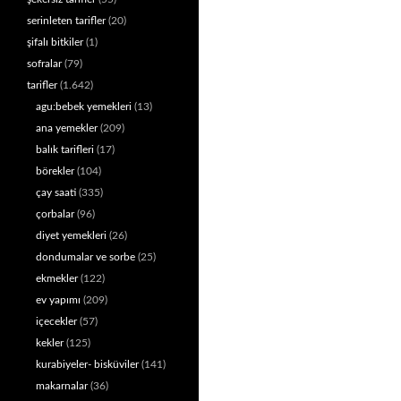
serinleten tarifler
(20)
şifalı bitkiler
(1)
sofralar
(79)
tarifler
(1.642)
agu:bebek yemekleri
(13)
ana yemekler
(209)
balık tarifleri
(17)
börekler
(104)
çay saati
(335)
çorbalar
(96)
diyet yemekleri
(26)
dondumalar ve sorbe
(25)
ekmekler
(122)
ev yapımı
(209)
içecekler
(57)
kekler
(125)
kurabiyeler- bisküviler
(141)
makarnalar
(36)