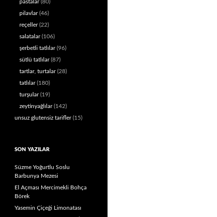
pastalar
(80)
pilavlar
(46)
reçeller
(22)
salatalar
(106)
şerbetli tatlılar
(96)
sütlü tatlılar
(87)
tartlar, turtalar
(28)
tatlılar
(180)
turşular
(19)
zeytinyağlılar
(142)
unsuz glutensiz tarifler
(15)
SON YAZILAR
Süzme Yoğurtlu Soslu
Barbunya Mezesi
El Açması Mercimekli Bohça
Börek
Yasemin Çiçeği Limonatası