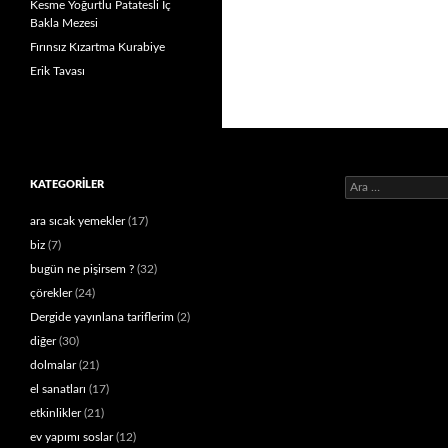
Kesme Yoğurtlu Patatesli İç
Bakla Mezesi
Fırınsız Kızartma Kurabiye
Erik Tavası
Arama:
KATEGORILER
ara sıcak yemekler
(17)
biz
(7)
bugün ne pişirsem ?
(32)
çörekler
(24)
Dergide yayınlana tariflerim
(2)
diğer
(30)
dolmalar
(21)
el sanatları
(17)
etkinlikler
(21)
ev yapımı soslar
(12)