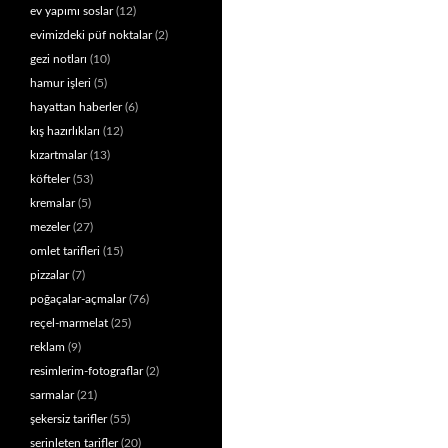
ev yapımı soslar
(12)
evimizdeki püf noktalar
(2)
gezi notları
(10)
hamur işleri
(5)
hayattan haberler
(6)
kış hazırlıkları
(12)
kızartmalar
(13)
köfteler
(53)
kremalar
(5)
mezeler
(27)
omlet tarifleri
(15)
pizzalar
(7)
poğaçalar-açmalar
(76)
reçel-marmelat
(25)
reklam
(9)
resimlerim-fotograflar
(2)
sarmalar
(21)
şekersiz tarifler
(55)
serinleten tarifler
(20)