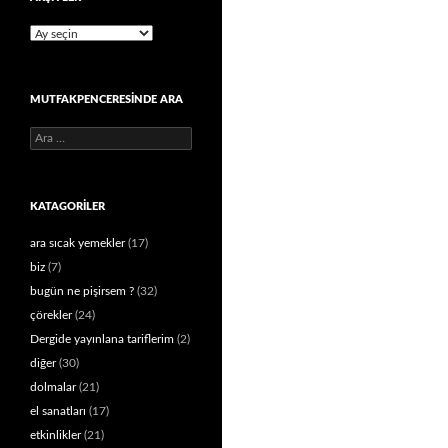
Arşivler
MUTFAKPENCERESINDE ARA
Arama:
KATAGORILER
ara sıcak yemekler
(17)
biz
(7)
bugün ne pişirsem ?
(32)
çörekler
(24)
Dergide yayınlana tariflerim
(2)
diğer
(30)
dolmalar
(21)
el sanatları
(17)
etkinlikler
(21)