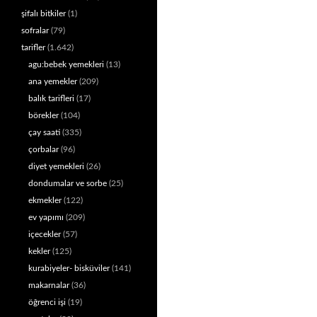
şifalı bitkiler
(1)
sofralar
(79)
tarifler
(1.642)
agu:bebek yemekleri
(13)
ana yemekler
(209)
balık tarifleri
(17)
börekler
(104)
çay saati
(335)
çorbalar
(96)
diyet yemekleri
(26)
dondumalar ve sorbe
(25)
ekmekler
(122)
ev yapımı
(209)
içecekler
(57)
kekler
(125)
kurabiyeler- bisküviler
(141)
makarnalar
(36)
öğrenci işi
(19)