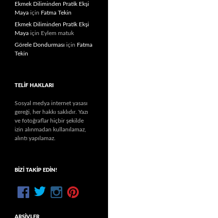
Ekmek Diliminden Pratik Ekşi
Maya
için
Fatma Tekin
Ekmek Diliminden Pratik Ekşi
Maya
için
Eylem matuk
Görele Dondurması
için
Fatma
Tekin
TELIF HAKLARI
Sosyal medya internet yasası
gereği, her hakkı saklıdır. Yazı
ve fotoğraflar hiçbir şekilde
izin alınmadan kullanılamaz,
alıntı yapılamaz.
BIZI TAKIP EDIN!
ARŞIVLER