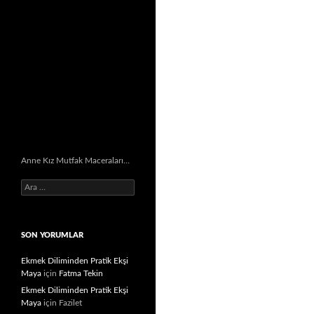
Anne Kız Mutfak Maceraları…
Arama:
SON YORUMLAR
Ekmek Diliminden Pratik Ekşi
Maya
için
Fatma Tekin
Ekmek Diliminden Pratik Ekşi
Maya
için
Fazilet