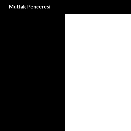
Ara
Mutfak Penceresi
İçeriğe
atla