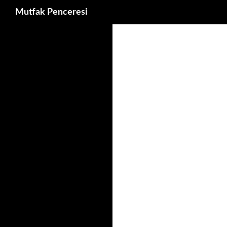
Ara
Mutfak Penceresi
İçeriğe
atla