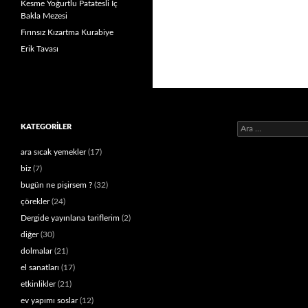
Kesme Yoğurtlu Patatesli İç
Bakla Mezesi
Fırınsız Kızartma Kurabiye
Erik Tavası
Arama:
KATEGORILER
ara sıcak yemekler
(17)
biz
(7)
bugün ne pişirsem ?
(32)
çörekler
(24)
Dergide yayınlana tariflerim
(2)
diğer
(30)
dolmalar
(21)
el sanatları
(17)
etkinlikler
(21)
ev yapımı soslar
(12)