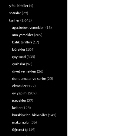
şifalı bitkiler
(1)
sofralar
(79)
tarifler
(1.642)
agu:bebek yemekleri
(13)
ana yemekler
(209)
balık tarifleri
(17)
börekler
(104)
çay saati
(335)
çorbalar
(96)
diyet yemekleri
(26)
dondumalar ve sorbe
(25)
ekmekler
(122)
ev yapımı
(209)
içecekler
(57)
kekler
(125)
kurabiyeler- bisküviler
(141)
makarnalar
(36)
öğrenci işi
(19)