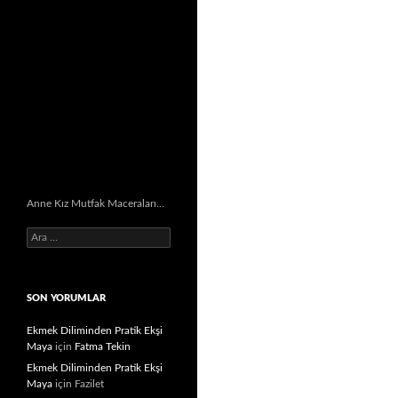
Anne Kız Mutfak Maceraları…
Arama:
SON YORUMLAR
Ekmek Diliminden Pratik Ekşi
Maya
için
Fatma Tekin
Ekmek Diliminden Pratik Ekşi
Maya
için
Fazilet