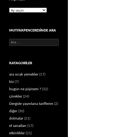
Arşivler
MUTFAKPENCERESINDE ARA
Arama:
KATAGORILER
ara sıcak yemekler
(17)
biz
(7)
bugün ne pişirsem ?
(32)
çörekler
(24)
Dergide yayınlana tariflerim
(2)
diğer
(30)
dolmalar
(21)
el sanatları
(17)
etkinlikler
(21)