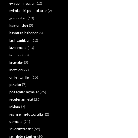
ev yapımı soslar
(12)
evimizdeki püf noktalar
(2)
gezi notları
(10)
hamur işleri
(5)
hayattan haberler
(6)
kış hazırlıkları
(12)
kızartmalar
(13)
köfteler
(53)
kremalar
(5)
mezeler
(27)
omlet tarifleri
(15)
pizzalar
(7)
poğaçalar-açmalar
(76)
reçel-marmelat
(25)
reklam
(9)
resimlerim-fotograflar
(2)
sarmalar
(21)
şekersiz tarifler
(55)
serinleten tarifler
(20)