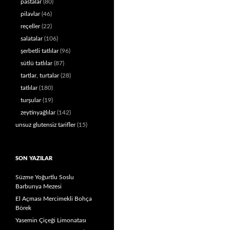
pastalar
(80)
pilavlar
(46)
reçeller
(22)
salatalar
(106)
şerbetli tatlılar
(96)
sütlü tatlılar
(87)
tartlar, turtalar
(28)
tatlılar
(180)
turşular
(19)
zeytinyağlılar
(142)
unsuz glutensiz tarifler
(15)
SON YAZILAR
Süzme Yoğurtlu Soslu
Barbunya Mezesi
El Açması Mercimekli Bohça
Börek
Yasemin Çiçeği Limonatası