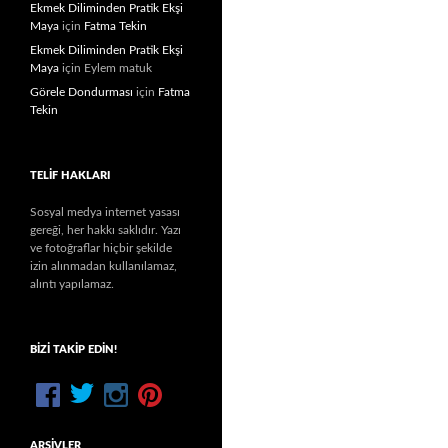
Ekmek Diliminden Pratik Ekşi
Maya
için
Fatma Tekin
Ekmek Diliminden Pratik Ekşi
Maya
için
Eylem matuk
Görele Dondurması
için
Fatma
Tekin
TELIF HAKLARI
Sosyal medya internet yasası
gereği, her hakkı saklıdır. Yazı
ve fotoğraflar hiçbir şekilde
izin alınmadan kullanılamaz,
alıntı yapılamaz.
BIZI TAKIP EDIN!
ARŞIVLER