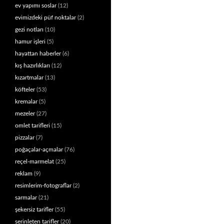
ev yapımı soslar
(12)
evimizdeki püf noktalar
(2)
gezi notları
(10)
hamur işleri
(5)
hayattan haberler
(6)
kış hazırlıkları
(12)
kızartmalar
(13)
köfteler
(53)
kremalar
(5)
mezeler
(27)
omlet tarifleri
(15)
pizzalar
(7)
poğaçalar-açmalar
(76)
reçel-marmelat
(25)
reklam
(9)
resimlerim-fotograflar
(2)
sarmalar
(21)
şekersiz tarifler
(55)
serinleten tarifler
(20)