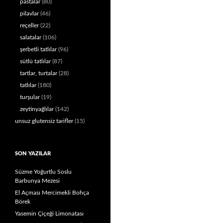
pastalar
(80)
pilavlar
(46)
reçeller
(22)
salatalar
(106)
şerbetli tatlılar
(96)
sütlü tatlılar
(87)
tartlar, turtalar
(28)
tatlılar
(180)
turşular
(19)
zeytinyağlılar
(142)
unsuz glutensiz tarifler
(15)
SON YAZILAR
Süzme Yoğurtlu Soslu
Barbunya Mezesi
El Açması Mercimekli Bohça
Börek
Yasemin Çiçeği Limonatası