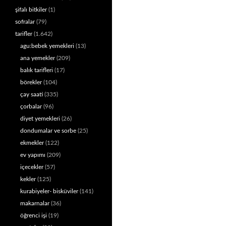
şifalı bitkiler
(1)
sofralar
(79)
tarifler
(1.642)
agu:bebek yemekleri
(13)
ana yemekler
(209)
balık tarifleri
(17)
börekler
(104)
çay saati
(335)
çorbalar
(96)
diyet yemekleri
(26)
dondumalar ve sorbe
(25)
ekmekler
(122)
ev yapımı
(209)
içecekler
(57)
kekler
(125)
kurabiyeler- bisküviler
(141)
makarnalar
(36)
öğrenci işi
(19)