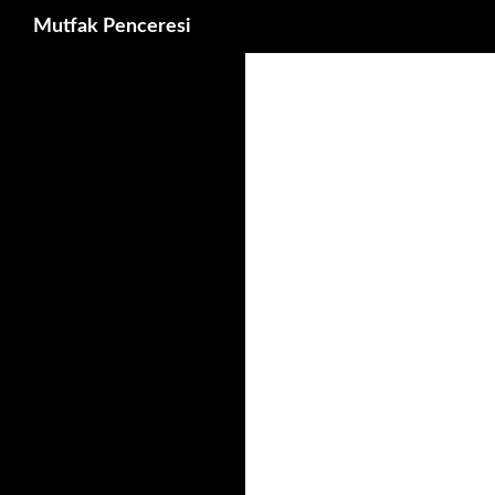
Ara
Mutfak Penceresi
İçeriğe
atla