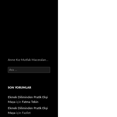
Anne Kız Mutfak Maceraları…
Arama:
SON YORUMLAR
Ekmek Diliminden Pratik Ekşi
Maya
için
Fatma Tekin
Ekmek Diliminden Pratik Ekşi
Maya
için
Fazilet