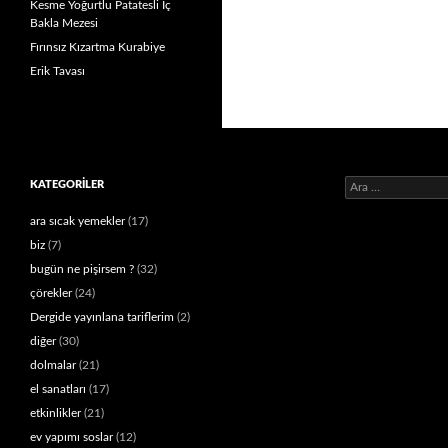
Kesme Yoğurtlu Patatesli İç
Bakla Mezesi
Fırınsız Kızartma Kurabiye
Erik Tavası
Arama:
KATEGORILER
ara sıcak yemekler
(17)
biz
(7)
bugün ne pişirsem ?
(32)
çörekler
(24)
Dergide yayınlana tariflerim
(2)
diğer
(30)
dolmalar
(21)
el sanatları
(17)
etkinlikler
(21)
ev yapımı soslar
(12)