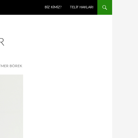
BIZ KIMIZ?
TELIF HAKLARI
R
ATMER BÖREK