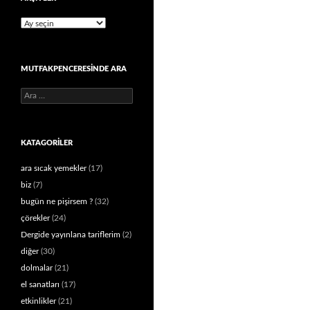
Arşivler
MUTFAKPENCERESINDE ARA
Arama:
KATAGORILER
ara sıcak yemekler
(17)
biz
(7)
bugün ne pişirsem ?
(32)
çörekler
(24)
Dergide yayınlana tariflerim
(2)
diğer
(30)
dolmalar
(21)
el sanatları
(17)
etkinlikler
(21)