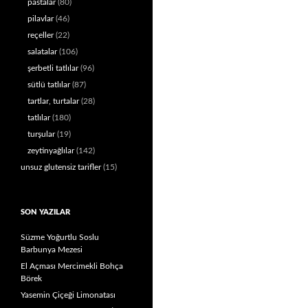
pastalar
(80)
pilavlar
(46)
reçeller
(22)
salatalar
(106)
şerbetli tatlılar
(96)
sütlü tatlılar
(87)
tartlar, turtalar
(28)
tatlılar
(180)
turşular
(19)
zeytinyağlılar
(142)
unsuz glutensiz tarifler
(15)
SON YAZILAR
Süzme Yoğurtlu Soslu
Barbunya Mezesi
El Açması Mercimekli Bohça
Börek
Yasemin Çiçeği Limonatası