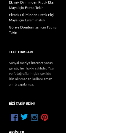
Ekmek Diliminden Pratik Ekşi
Maya
için
Fatma Tekin
Ekmek Diliminden Pratik Ekşi
Maya
için
Eylem matuk
Görele Dondurması
için
Fatma
Tekin
TELIF HAKLARI
Sosyal medya internet yasası
gereği, her hakkı saklıdır. Yazı
ve fotoğraflar hiçbir şekilde
izin alınmadan kullanılamaz,
alıntı yapılamaz.
BIZI TAKIP EDIN!
ARŞIVLER