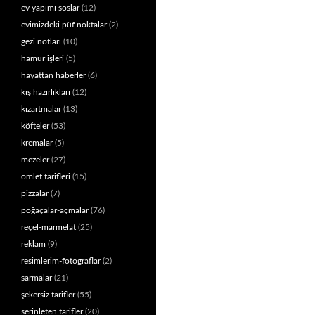
ev yapımı soslar
(12)
evimizdeki püf noktalar
(2)
gezi notları
(10)
hamur işleri
(5)
hayattan haberler
(6)
kış hazırlıkları
(12)
kızartmalar
(13)
köfteler
(53)
kremalar
(5)
mezeler
(27)
omlet tarifleri
(15)
pizzalar
(7)
poğaçalar-açmalar
(76)
reçel-marmelat
(25)
reklam
(9)
resimlerim-fotograflar
(2)
sarmalar
(21)
şekersiz tarifler
(55)
serinleten tarifler
(20)