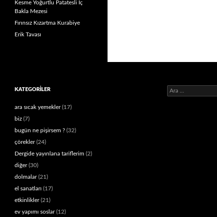
Kesme Yoğurtlu Patatesli İç
Bakla Mezesi
Fırınsız Kızartma Kurabiye
Erik Tavası
Arama:
KATEGORILER
ara sıcak yemekler
(17)
biz
(7)
bugün ne pişirsem ?
(32)
çörekler
(24)
Dergide yayınlana tariflerim
(2)
diğer
(30)
dolmalar
(21)
el sanatları
(17)
etkinlikler
(21)
ev yapımı soslar
(12)