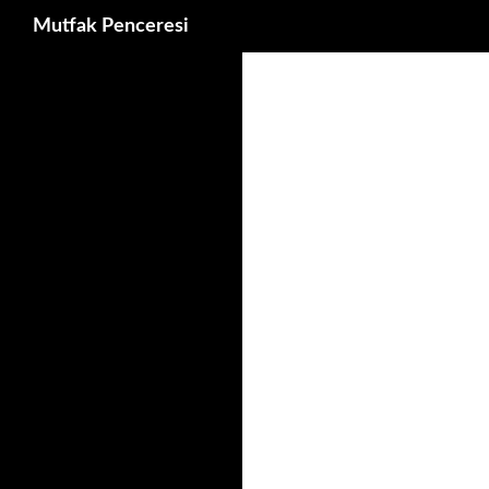
Ara
Mutfak Penceresi
İçeriğe
atla