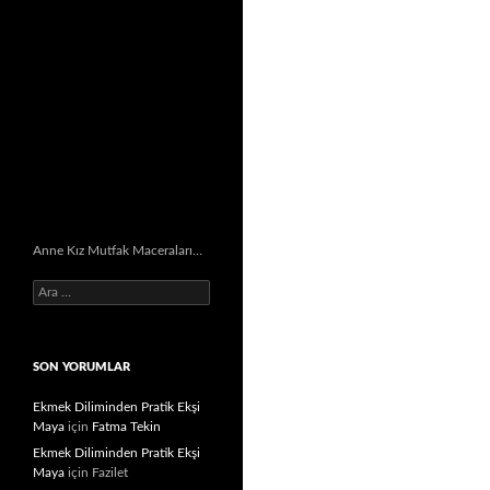
Anne Kız Mutfak Maceraları…
Arama:
SON YORUMLAR
Ekmek Diliminden Pratik Ekşi
Maya
için
Fatma Tekin
Ekmek Diliminden Pratik Ekşi
Maya
için
Fazilet