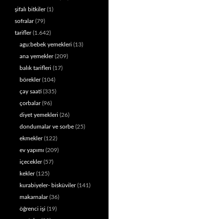
şifalı bitkiler
(1)
sofralar
(79)
tarifler
(1.642)
agu:bebek yemekleri
(13)
ana yemekler
(209)
balık tarifleri
(17)
börekler
(104)
çay saati
(335)
çorbalar
(96)
diyet yemekleri
(26)
dondumalar ve sorbe
(25)
ekmekler
(122)
ev yapımı
(209)
içecekler
(57)
kekler
(125)
kurabiyeler- bisküviler
(141)
makarnalar
(36)
öğrenci işi
(19)