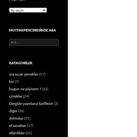
Arşivler
MUTFAKPENCERESINDE ARA
Arama:
KATAGORILER
ara sıcak yemekler
(17)
biz
(7)
bugün ne pişirsem ?
(32)
çörekler
(24)
Dergide yayınlana tariflerim
(2)
diğer
(30)
dolmalar
(21)
el sanatları
(17)
etkinlikler
(21)