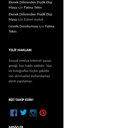
Ekmek Diliminden Pratik Ekşi
Maya
için
Fatma Tekin
Ekmek Diliminden Pratik Ekşi
Maya
için
Eylem matuk
Görele Dondurması
için
Fatma
Tekin
TELIF HAKLARI
Sosyal medya internet yasası
gereği, her hakkı saklıdır. Yazı
ve fotoğraflar hiçbir şekilde
izin alınmadan kullanılamaz,
alıntı yapılamaz.
BIZI TAKIP EDIN!
ARŞIVLER