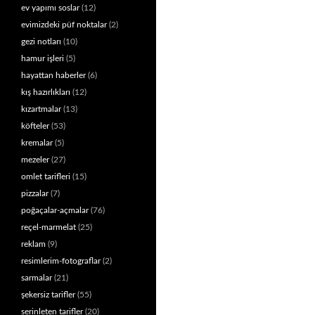
ev yapımı soslar
(12)
evimizdeki püf noktalar
(2)
gezi notları
(10)
hamur işleri
(5)
hayattan haberler
(6)
kış hazırlıkları
(12)
kızartmalar
(13)
köfteler
(53)
kremalar
(5)
mezeler
(27)
omlet tarifleri
(15)
pizzalar
(7)
poğaçalar-açmalar
(76)
reçel-marmelat
(25)
reklam
(9)
resimlerim-fotograflar
(2)
sarmalar
(21)
şekersiz tarifler
(55)
serinleten tarifler
(20)