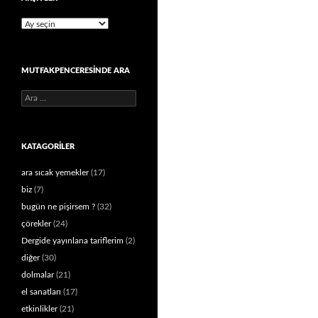
Arşivler
MUTFAKPENCERESINDE ARA
Arama:
KATAGORILER
ara sıcak yemekler
(17)
biz
(7)
bugün ne pişirsem ?
(32)
çörekler
(24)
Dergide yayınlana tariflerim
(2)
diğer
(30)
dolmalar
(21)
el sanatları
(17)
etkinlikler
(21)