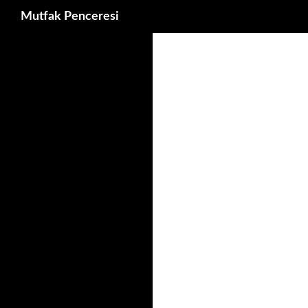
Ara
Mutfak Penceresi
İçeriğe
atla