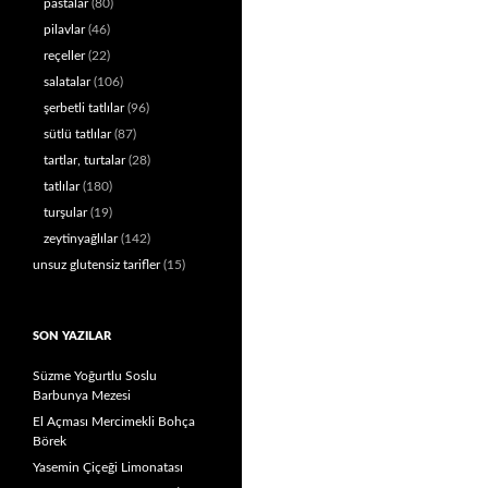
pastalar
(80)
pilavlar
(46)
reçeller
(22)
salatalar
(106)
şerbetli tatlılar
(96)
sütlü tatlılar
(87)
tartlar, turtalar
(28)
tatlılar
(180)
turşular
(19)
zeytinyağlılar
(142)
unsuz glutensiz tarifler
(15)
SON YAZILAR
Süzme Yoğurtlu Soslu
Barbunya Mezesi
El Açması Mercimekli Bohça
Börek
Yasemin Çiçeği Limonatası