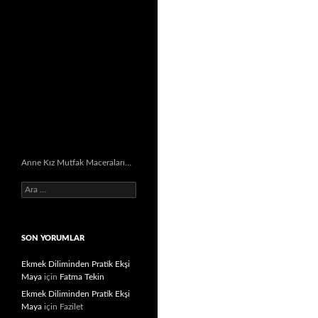
Anne Kız Mutfak Maceraları…
Arama:
SON YORUMLAR
Ekmek Diliminden Pratik Ekşi
Maya
için
Fatma Tekin
Ekmek Diliminden Pratik Ekşi
Maya
için
Fazilet