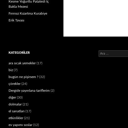
Kesme Yoğurtlu Patatesli İç
Bakla Mezesi
Fırınsız Kızartma Kurabiye
Erik Tavası
Arama:
KATEGORILER
ara sıcak yemekler
(17)
biz
(7)
bugün ne pişirsem ?
(32)
çörekler
(24)
Dergide yayınlana tariflerim
(2)
diğer
(30)
dolmalar
(21)
el sanatları
(17)
etkinlikler
(21)
ev yapımı soslar
(12)