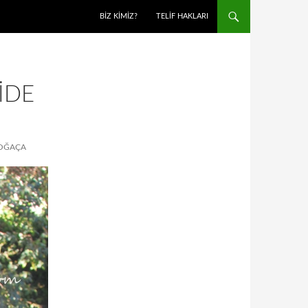
BIZ KIMIZ?
TELIF HAKLARI
IDE
POĞAÇA