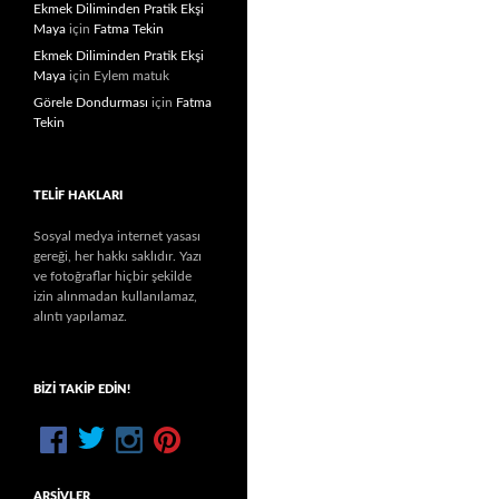
Ekmek Diliminden Pratik Ekşi
Maya
için
Fatma Tekin
Ekmek Diliminden Pratik Ekşi
Maya
için
Eylem matuk
Görele Dondurması
için
Fatma
Tekin
TELIF HAKLARI
Sosyal medya internet yasası
gereği, her hakkı saklıdır. Yazı
ve fotoğraflar hiçbir şekilde
izin alınmadan kullanılamaz,
alıntı yapılamaz.
BIZI TAKIP EDIN!
ARŞIVLER