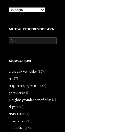
Arşivler
MUTFAKPENCERESINDE ARA
Arama:
KATAGORILER
ara sıcak yemekler
(17)
biz
(7)
bugün ne pişirsem ?
(32)
çörekler
(24)
Dergide yayınlana tariflerim
(2)
diğer
(30)
dolmalar
(21)
el sanatları
(17)
etkinlikler
(21)