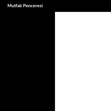
Ara
Mutfak Penceresi
İçeriğe
atla