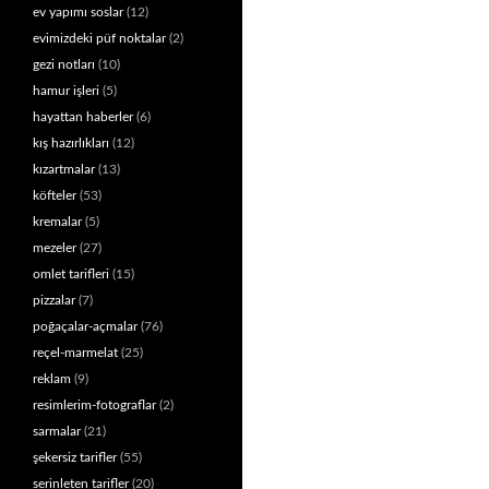
ev yapımı soslar
(12)
evimizdeki püf noktalar
(2)
gezi notları
(10)
hamur işleri
(5)
hayattan haberler
(6)
kış hazırlıkları
(12)
kızartmalar
(13)
köfteler
(53)
kremalar
(5)
mezeler
(27)
omlet tarifleri
(15)
pizzalar
(7)
poğaçalar-açmalar
(76)
reçel-marmelat
(25)
reklam
(9)
resimlerim-fotograflar
(2)
sarmalar
(21)
şekersiz tarifler
(55)
serinleten tarifler
(20)