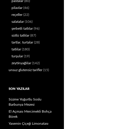
pastalar
(80)
pilavlar
(46)
reçeller
(22)
salatalar
(106)
şerbetli tatlılar
(96)
sütlü tatlılar
(87)
tartlar, turtalar
(28)
tatlılar
(180)
turşular
(19)
zeytinyağlılar
(142)
unsuz glutensiz tarifler
(15)
SON YAZILAR
Süzme Yoğurtlu Soslu
Barbunya Mezesi
El Açması Mercimekli Bohça
Börek
Yasemin Çiçeği Limonatası