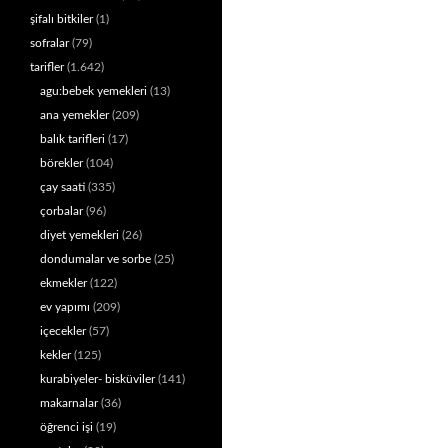
şifalı bitkiler
(1)
sofralar
(79)
tarifler
(1.642)
agu:bebek yemekleri
(13)
ana yemekler
(209)
balık tarifleri
(17)
börekler
(104)
çay saati
(335)
çorbalar
(96)
diyet yemekleri
(26)
dondumalar ve sorbe
(25)
ekmekler
(122)
ev yapımı
(209)
içecekler
(57)
kekler
(125)
kurabiyeler- bisküviler
(141)
makarnalar
(36)
öğrenci işi
(19)