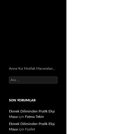
Anne Kız Mutfak Maceraları…
Arama:
SON YORUMLAR
Ekmek Diliminden Pratik Ekşi
Maya
için
Fatma Tekin
Ekmek Diliminden Pratik Ekşi
Maya
için
Fazilet