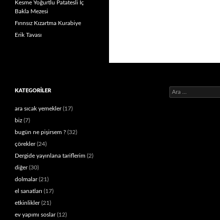
Kesme Yoğurtlu Patatesli İç
Bakla Mezesi
Fırınsız Kızartma Kurabiye
Erik Tavası
Arama:
KATEGORILER
ara sıcak yemekler
(17)
biz
(7)
bugün ne pişirsem ?
(32)
çörekler
(24)
Dergide yayınlana tariflerim
(2)
diğer
(30)
dolmalar
(21)
el sanatları
(17)
etkinlikler
(21)
ev yapımı soslar
(12)