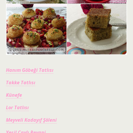
Hanım Göbeği Tatlısı
Takke Tatlısı
Künefe
Lor Tatlısı
Meyveli Kadayıf Şöleni
Yeşil Çaylı Revani