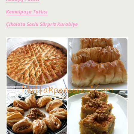
Kemalpaşa Tatlısı
Çikolata Soslu Sürpriz Kurabiye