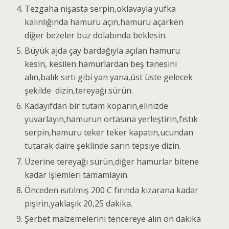
Tezgaha nişasta serpin,oklavayla yufka
kalınlığında hamuru açın,hamuru açarken
diğer bezeler buz dolabında beklesin.
Büyük ajda çay bardağıyla açılan hamuru
kesin, kesilen hamurlardan beş tanesini
alın,balık sırtı gibi yan yana,üst üste gelecek
şekilde dizin,tereyağı sürün.
Kadayıfdan bir tutam koparın,elinizde
yuvarlayın,hamurun ortasına yerleştirin,fıstık
serpin,hamuru teker teker kapatın,ucundan
tutarak daire şeklinde sarın tepsiye dizin.
Üzerine tereyağı sürün,diğer hamurlar bitene
kadar işlemleri tamamlayın.
Önceden ısıtılmış 200 C fırında kızarana kadar
pişirin,yaklaşık 20,25 dakika.
Şerbet malzemelerini tencereye alın on dakika