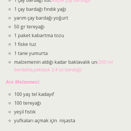
1 çay bardağı süt
(küçük çay bardağı)
1 çay bardağı fındık yağı
yarım çay bardağı yoğurt
50 gr tereyağı
1 paket kabartma tozu
1 fiske tuz
1 tane yumurta
malzemenin aldığı kadar baklavalık un
(200 ml
bardakla,yaklaşık 3,4 su bardağı)
Ara Malzemesi:
100 yaş tel kadayıf
100 tereyağı
yeşil fıstık
yufkaları açmak için nişasta