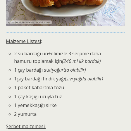
Malzeme Listesi
:
2 su bardağı un+elimizle 3 serpme daha
hamuru toplamak için
(240 ml lik bardak)
1 çay bardağı sü
t(yoğurtta olabilir)
1çay bardağı fındık yağ
ı(sıvı yağda olabilir)
1 paket kabartma tozu
1 çay kaşığı ucuyla tuz
1 yemekkaşığı sirke
2 yumurta
Şerbet malzemesi: