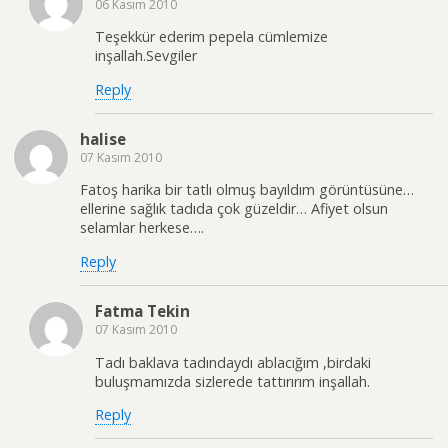
06 Kasım 2010
Teşekkür ederim pepela cümlemize
inşallah.Sevgiler
Reply
halise
07 Kasım 2010
Fatoş harika bir tatlı olmuş bayıldım görüntüsüne…
ellerine sağlık tadıda çok güzeldir… Afiyet olsun
selamlar herkese….
Reply
Fatma Tekin
07 Kasım 2010
Tadı baklava tadındaydı ablacığım ,birdaki
buluşmamızda sizlerede tattırırım inşallah.
Reply