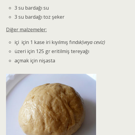
3 su bardağı su
3 su bardağı toz şeker
Diğer malzemeler:
içi için 1 kase iri kıyılmış fındı
k(veya ceviz)
üzeri için 125 gr eritilmiş tereyağı
açmak için nişasta