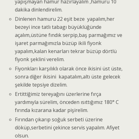
yapışmayan hamur hazırlayalım ,hamuru 10
dakika dinlendirelim.
Dinlenen hamuru 22 eşit beze yapalım,her
bezeyi ince tatlı tabagı büyüklüğünde
açalım,üstüne fındık serpip,baş parmağımız ve
işaret parmağımızla büzüp ikili fiyonk
yapalım,kalan kenarları tekrar büzüp dörtlü
fiyonk şeklini verelim.
Fiyonkları karşılıklı olarak önce ikisini üst üste,
sonra diğer ikisini kapatalım,altı üste gelecek
şekilde tepsiye dizelim.
Ertittiğimiz tereyağını üzerlerine fırça
yardımıyla sürelim, önceden ısıttığımız 180° C
fırında kızarana kadar pişirelim.
Fırından çıkarıp soğuk serbeti üzerine
döküp,serbetini çekince servis yapalım. Afiyet
olsun.