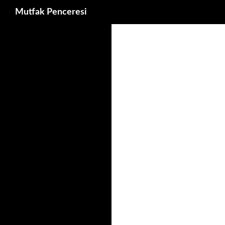
Ara
Mutfak Penceresi
İçeriğe
atla