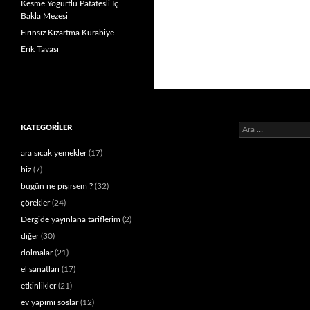
Kesme Yoğurtlu Patatesli İç
Bakla Mezesi
Fırınsız Kızartma Kurabiye
Erik Tavası
Arama:
KATEGORILER
ara sıcak yemekler
(17)
biz
(7)
bugün ne pişirsem ?
(32)
çörekler
(24)
Dergide yayınlana tariflerim
(2)
diğer
(30)
dolmalar
(21)
el sanatları
(17)
etkinlikler
(21)
ev yapımı soslar
(12)