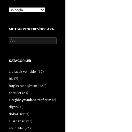
Arşivler
MUTFAKPENCERESINDE ARA
Arama:
KATAGORILER
ara sıcak yemekler
(17)
biz
(7)
bugün ne pişirsem ?
(32)
çörekler
(24)
Dergide yayınlana tariflerim
(2)
diğer
(30)
dolmalar
(21)
el sanatları
(17)
etkinlikler
(21)