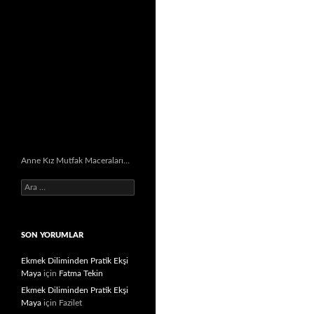
Anne Kız Mutfak Maceraları…
Arama:
SON YORUMLAR
Ekmek Diliminden Pratik Ekşi
Maya
için
Fatma Tekin
Ekmek Diliminden Pratik Ekşi
Maya
için
Fazilet