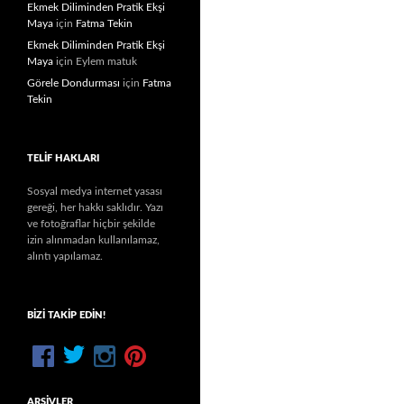
Ekmek Diliminden Pratik Ekşi
Maya
için
Fatma Tekin
Ekmek Diliminden Pratik Ekşi
Maya
için
Eylem matuk
Görele Dondurması
için
Fatma
Tekin
TELIF HAKLARI
Sosyal medya internet yasası
gereği, her hakkı saklıdır. Yazı
ve fotoğraflar hiçbir şekilde
izin alınmadan kullanılamaz,
alıntı yapılamaz.
BIZI TAKIP EDIN!
ARŞIVLER