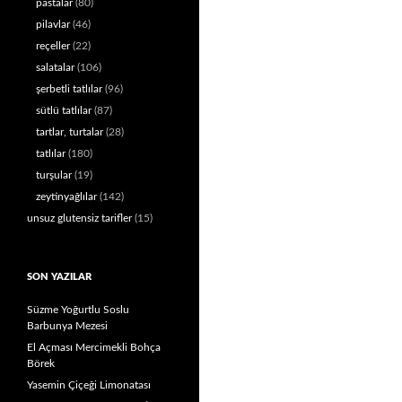
pastalar
(80)
pilavlar
(46)
reçeller
(22)
salatalar
(106)
şerbetli tatlılar
(96)
sütlü tatlılar
(87)
tartlar, turtalar
(28)
tatlılar
(180)
turşular
(19)
zeytinyağlılar
(142)
unsuz glutensiz tarifler
(15)
SON YAZILAR
Süzme Yoğurtlu Soslu
Barbunya Mezesi
El Açması Mercimekli Bohça
Börek
Yasemin Çiçeği Limonatası