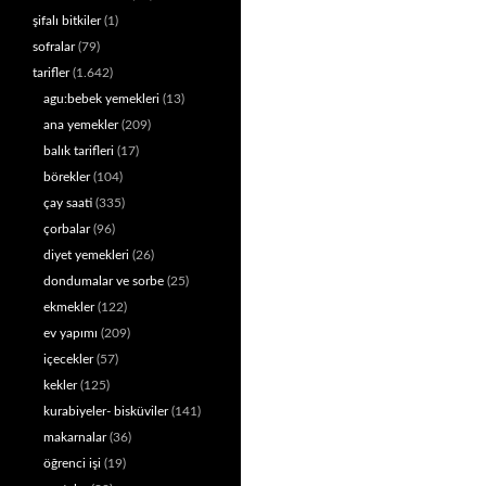
şifalı bitkiler
(1)
sofralar
(79)
tarifler
(1.642)
agu:bebek yemekleri
(13)
ana yemekler
(209)
balık tarifleri
(17)
börekler
(104)
çay saati
(335)
çorbalar
(96)
diyet yemekleri
(26)
dondumalar ve sorbe
(25)
ekmekler
(122)
ev yapımı
(209)
içecekler
(57)
kekler
(125)
kurabiyeler- bisküviler
(141)
makarnalar
(36)
öğrenci işi
(19)