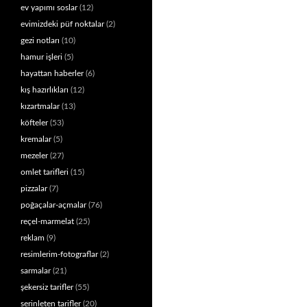
ev yapımı soslar
(12)
evimizdeki püf noktalar
(2)
gezi notları
(10)
hamur işleri
(5)
hayattan haberler
(6)
kış hazırlıkları
(12)
kızartmalar
(13)
köfteler
(53)
kremalar
(5)
mezeler
(27)
omlet tarifleri
(15)
pizzalar
(7)
poğaçalar-açmalar
(76)
reçel-marmelat
(25)
reklam
(9)
resimlerim-fotograflar
(2)
sarmalar
(21)
şekersiz tarifler
(55)
serinleten tarifler
(20)