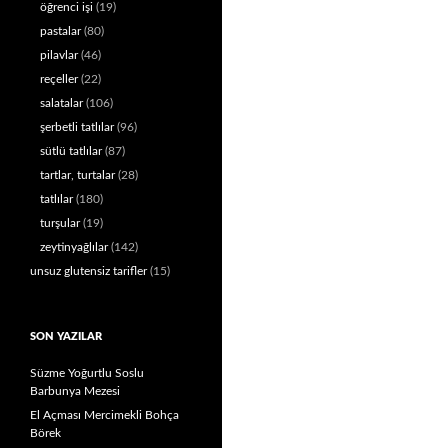
öğrenci işi
(19)
pastalar
(80)
pilavlar
(46)
reçeller
(22)
salatalar
(106)
şerbetli tatlılar
(96)
sütlü tatlılar
(87)
tartlar, turtalar
(28)
tatlılar
(180)
turşular
(19)
zeytinyağlılar
(142)
unsuz glutensiz tarifler
(15)
SON YAZILAR
Süzme Yoğurtlu Soslu
Barbunya Mezesi
El Açması Mercimekli Bohça
Börek