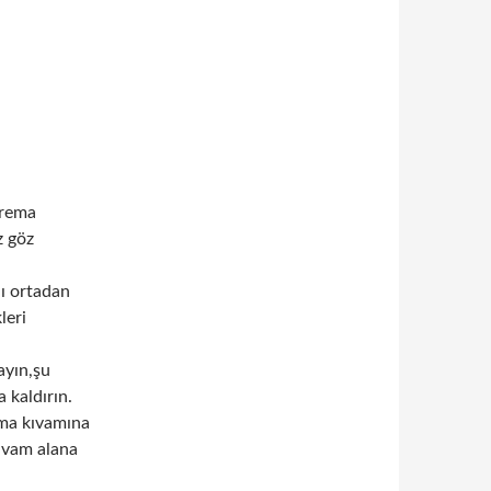
krema
z göz
nı ortadan
leri
ayın,şu
 kaldırın.
ema kıvamına
kıvam alana