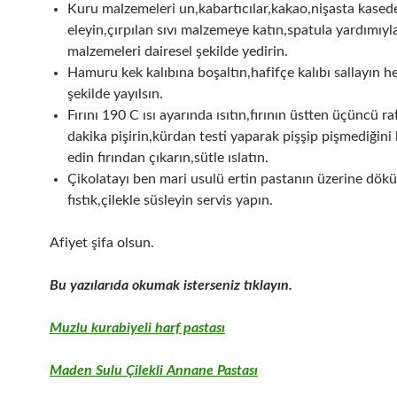
Kuru malzemeleri un,kabartıcılar,kakao,nişasta kased
eleyin,çırpılan sıvı malzemeye katın,spatula yardımıyl
malzemeleri dairesel şekilde yedirin.
Hamuru kek kalıbına boşaltın,hafifçe kalıbı sallayın he
şekilde yayılsın.
Fırını 190 C ısı ayarında ısıtın,fırının üstten üçüncü r
dakika pişirin,kürdan testi yaparak pişşip pişmediğini
edin fırından çıkarın,sütle ıslatın.
Çikolatayı ben mari usulü ertin pastanın üzerine dökü
fıstık,çilekle süsleyin servis yapın.
Afiyet şifa olsun.
Bu yazılarıda okumak isterseniz tıklayın.
Muzlu kurabiyeli harf pastası
Maden Sulu Çilekli Annane Pastası