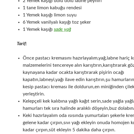
2 Yemek kaşığı dolu dolu labne peyniri
1 tane limon kabuğu rendesi
1 Yemek kaşığı limon suyu
6 Yemek vanilyalı kaşığı toz şeker
1 Yemek kaşığı
sade yağ
Tarif:
Önce pastacı kremasını hazırlayalım,yağ,labne hariç 
malzemelerini tencereye alın karıştırın,karıştırarak gö
kaynayana kadar ocakta karıştırarak pişirin ocağı
kapatın,labneyi,yağı ilave edin karıştırın,şu hamurları
kesip pastacı kreması ile doldurun,en miniğinden çilek
yerleştirin.
Kelepçeli kek kalıbına yağlı kağıt serin,sade yağla yağl
hamurları tek sıra halinde aralıklı döşeyin,buz dolabına
Keki hazırlayalım oda ısısında yumurtaları şekerle kr
gelene kadar çırpın,sıvı yağı ekleyin onuda homojen 
kadar çırpın,süt ekleyin 5 dakika daha çırpın.