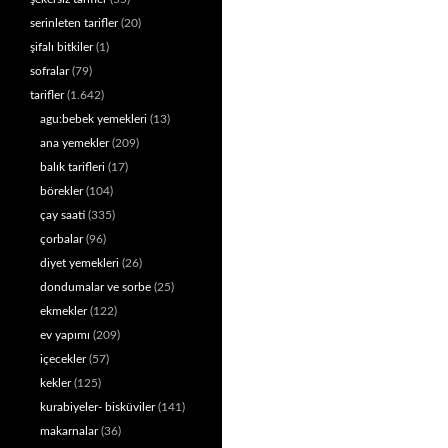
serinleten tarifler
(20)
şifalı bitkiler
(1)
sofralar
(79)
tarifler
(1.642)
agu:bebek yemekleri
(13)
ana yemekler
(209)
balık tarifleri
(17)
börekler
(104)
çay saati
(335)
çorbalar
(96)
diyet yemekleri
(26)
dondumalar ve sorbe
(25)
ekmekler
(122)
ev yapımı
(209)
içecekler
(57)
kekler
(125)
kurabiyeler- bisküviler
(141)
makarnalar
(36)