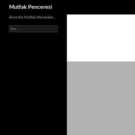
Ara
Mutfak Penceresi
İçeriğe
Anne Kız Mutfak Maceraları…
atla
Arama: