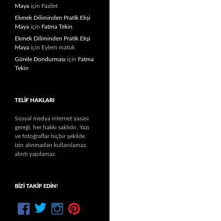
Maya
için
Fazilet
Ekmek Diliminden Pratik Ekşi
Maya
için
Fatma Tekin
Ekmek Diliminden Pratik Ekşi
Maya
için
Eylem matuk
Görele Dondurması
için
Fatma
Tekin
TELIF HAKLARI
Sosyal medya internet yasası
gereği, her hakkı saklıdır. Yazı
ve fotoğraflar hiçbir şekilde
izin alınmadan kullanılamaz,
alıntı yapılamaz.
BIZI TAKIP EDIN!