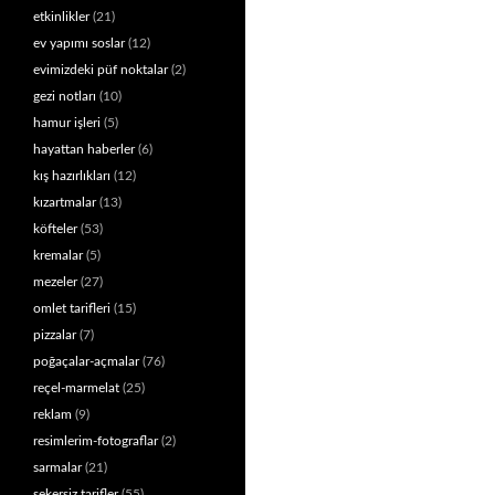
etkinlikler
(21)
ev yapımı soslar
(12)
evimizdeki püf noktalar
(2)
gezi notları
(10)
hamur işleri
(5)
hayattan haberler
(6)
kış hazırlıkları
(12)
kızartmalar
(13)
köfteler
(53)
kremalar
(5)
mezeler
(27)
omlet tarifleri
(15)
pizzalar
(7)
poğaçalar-açmalar
(76)
reçel-marmelat
(25)
reklam
(9)
resimlerim-fotograflar
(2)
sarmalar
(21)
şekersiz tarifler
(55)