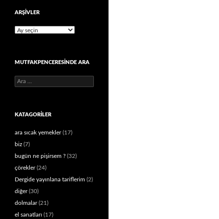
ARŞIVLER
Arşivler
MUTFAKPENCERESINDE ARA
Arama:
KATAGORILER
ara sıcak yemekler
(17)
biz
(7)
bugün ne pişirsem ?
(32)
çörekler
(24)
Dergide yayınlana tariflerim
(2)
diğer
(30)
dolmalar
(21)
el sanatları
(17)