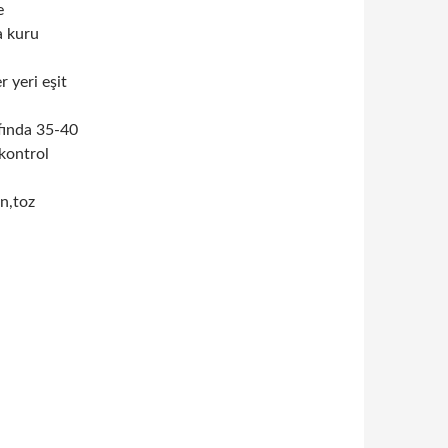
e
a kuru
r yeri eşit
afında 35-40
 kontrol
n,toz