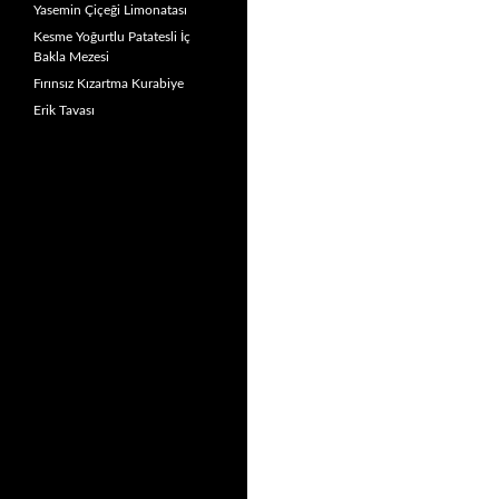
Yasemin Çiçeği Limonatası
Kesme Yoğurtlu Patatesli İç
Bakla Mezesi
Fırınsız Kızartma Kurabiye
Erik Tavası