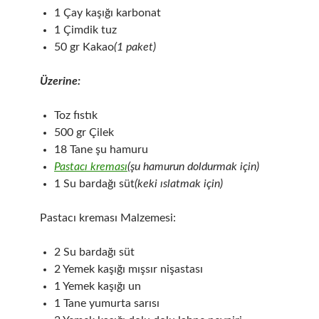
1 Çay kaşığı karbonat
1 Çimdik tuz
50 gr Kakao
(1 paket)
Üzerine:
Toz fıstık
500 gr Çilek
18 Tane şu hamuru
Pastacı kreması
(şu hamurun doldurmak için)
1 Su bardağı süt
(keki ıslatmak için)
Pastacı kreması Malzemesi:
2 Su bardağı süt
2 Yemek kaşığı mışsır nişastası
1 Yemek kaşığı un
1 Tane yumurta sarısı