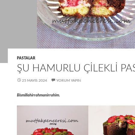
PASTALAR
ŞU HAMURLU ÇILEKLI PA
25 MAYIS 2024
YORUM YAPIN
Bismillahirrahmanirrahim.