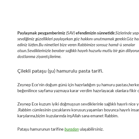
Paylaşmak peygamberimiz
(SAV)
efendimizin sünnetidir.
Sizlerinde yap
sevdiğimiz güzellikleri paylaşırkan göz hakkını unutmamak gerekir.Göz hak
ediniz lütfen.Bu nimetleri bize veren Rabbimize sonsuz hamd-ü senalar
olsun.Sevdiklerinizle beraber sağlıklı hayırlı huzurlu mutlu bir gün diliyor
dostlarıma ziyaretçilerime.
Çilekli pataşu (şu) hamurulu pasta tarifi.
Zeynep Ece’nin doğum günü için hazırladığım şu hamuru pastası,herke
beğenilince sayfama yazmaya karar verdim hazırlayacak olanlara fikir o
Zeynep Ece kuzum iyiki doğmuşsun sevdiklerinle sağlıklı hayırlı nice y
.Rabbim cümlesinin çocuklarını korusun,yaşamları boyunca hayırlı insan
karşılarına,bizim kuzularında inşAllah sana emanet Rabbim.
Pataşu hamurunun tarifine
buradan
ulaşabilirsiniz.