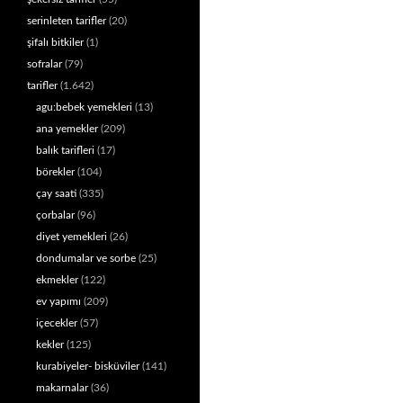
serinleten tarifler
(20)
şifalı bitkiler
(1)
sofralar
(79)
tarifler
(1.642)
agu:bebek yemekleri
(13)
ana yemekler
(209)
balık tarifleri
(17)
börekler
(104)
çay saati
(335)
çorbalar
(96)
diyet yemekleri
(26)
dondumalar ve sorbe
(25)
ekmekler
(122)
ev yapımı
(209)
içecekler
(57)
kekler
(125)
kurabiyeler- bisküviler
(141)
makarnalar
(36)