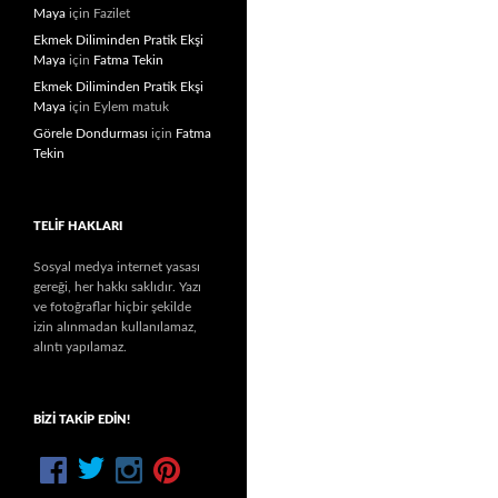
Maya
için
Fazilet
Ekmek Diliminden Pratik Ekşi
Maya
için
Fatma Tekin
Ekmek Diliminden Pratik Ekşi
Maya
için
Eylem matuk
Görele Dondurması
için
Fatma
Tekin
TELIF HAKLARI
Sosyal medya internet yasası
gereği, her hakkı saklıdır. Yazı
ve fotoğraflar hiçbir şekilde
izin alınmadan kullanılamaz,
alıntı yapılamaz.
BIZI TAKIP EDIN!