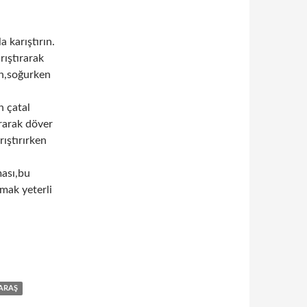
a karıştırın.
rıştırarak
n,soğurken
n çatal
rarak döver
rıştırırken
ması,bu
rmak yeterli
ARAŞ