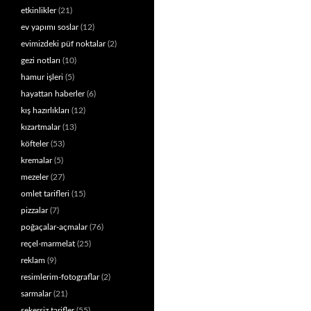
etkinlikler
(21)
ev yapımı soslar
(12)
evimizdeki püf noktalar
(2)
gezi notları
(10)
hamur işleri
(5)
hayattan haberler
(6)
kış hazırlıkları
(12)
kızartmalar
(13)
köfteler
(53)
kremalar
(5)
mezeler
(27)
omlet tarifleri
(15)
pizzalar
(7)
poğaçalar-açmalar
(76)
reçel-marmelat
(25)
reklam
(9)
resimlerim-fotograflar
(2)
sarmalar
(21)
şekersiz tarifler
(55)