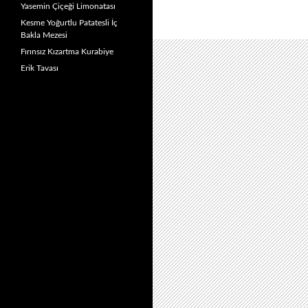
Yasemin Çiçeği Limonatası
Kesme Yoğurtlu Patatesli İç
Bakla Mezesi
Fırınsız Kızartma Kurabiye
Erik Tavası