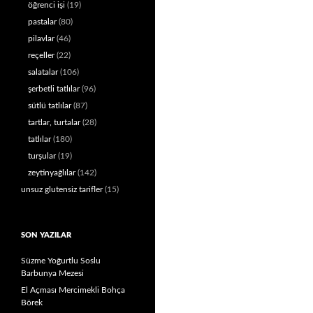
öğrenci işi
(19)
pastalar
(80)
pilavlar
(46)
reçeller
(22)
salatalar
(106)
şerbetli tatlılar
(96)
sütlü tatlılar
(87)
tartlar, turtalar
(28)
tatlılar
(180)
turşular
(19)
zeytinyağlılar
(142)
unsuz glutensiz tarifler
(15)
SON YAZILAR
Süzme Yoğurtlu Soslu
Barbunya Mezesi
El Açması Mercimekli Bohça
Börek