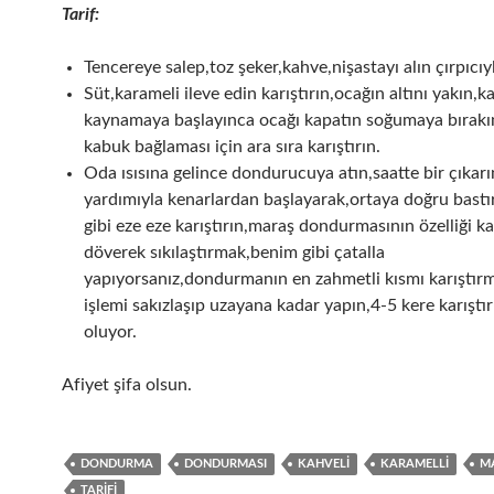
Tarif:
Tencereye salep,toz şeker,kahve,nişastayı alın çırpıcıyl
Süt,karameli ileve edin karıştırın,ocağın altını yakın,ka
kaynamaya başlayınca ocağı kapatın soğumaya bırakı
kabuk bağlaması için ara sıra karıştırın.
Oda ısısına gelince dondurucuya atın,saatte bir çıkarı
yardımıyla kenarlardan başlayarak,ortaya doğru bastı
gibi eze eze karıştırın,maraş dondurmasının özelliği ka
döverek sıkılaştırmak,benim gibi çatalla
yapıyorsanız,dondurmanın en zahmetli kısmı karıştır
işlemi sakızlaşıp uzayana kadar yapın,4-5 kere karıştı
oluyor.
Afiyet şifa olsun.
DONDURMA
DONDURMASI
KAHVELI
KARAMELLI
M
TARIFI