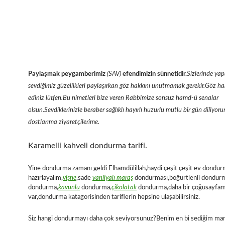
Paylaşmak peygamberimiz
(SAV)
efendimizin sünnetidir.
Sizlerinde yap
sevdiğimiz güzellikleri paylaşırkan göz hakkını unutmamak gerekir.Göz hak
ediniz lütfen.Bu nimetleri bize veren Rabbimize sonsuz hamd-ü senalar
olsun.Sevdiklerinizle beraber sağlıklı hayırlı huzurlu mutlu bir gün diliyor
dostlarıma ziyaretçilerime.
Karamelli kahveli dondurma tarifi.
Yine dondurma zamanı geldi Elhamdülillah,haydi çeşit çeşit ev dondur
hazırlayalım,
vişne
,sade
vanilyalı maraş
dondurması,böğürtlenli dondur
dondurma,
kavunlu
dondurma,
çikolatalı
dondurma,daha bir çoğusayfa
var,dondurma katagorisinden tariflerin hepsine ulaşabilirsiniz.
Siz hangi dondurmayı daha çok seviyorsunuz?Benim en bi sediğim mar