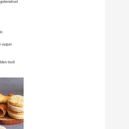
 geleneksel
iz.
ye uygun
lden tesli