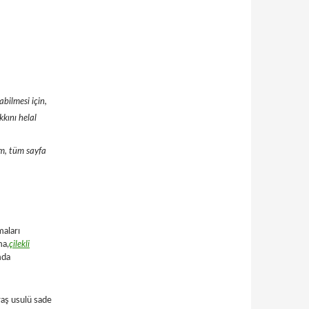
abilmesi için,
kını helal
um, tüm sayfa
maları
ma,
çilekli
mda
aş usulü sade