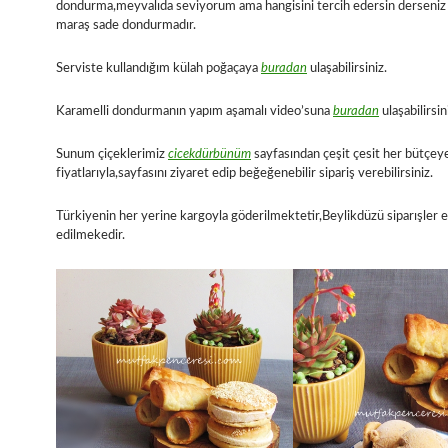
dondurma,meyvalıda seviyorum ama hangisini tercih edersin derseniz
maraş sade dondurmadır.
Serviste kullandığım külah poğaçaya
buradan
ulaşabilirsiniz.
Karamelli dondurmanın yapım aşamalı video’suna
buradan
ulaşabilirsin
Sunum çiçeklerimiz
cicekdürbünüm
sayfasından çeşit çesit her bütçe
fiyatlarıyla,sayfasını ziyaret edip beğeğenebilir sipariş verebilirsiniz.
Türkiyenin her yerine kargoyla göderilmektetir,Beylikdüzü siparışler e
edilmekedir.