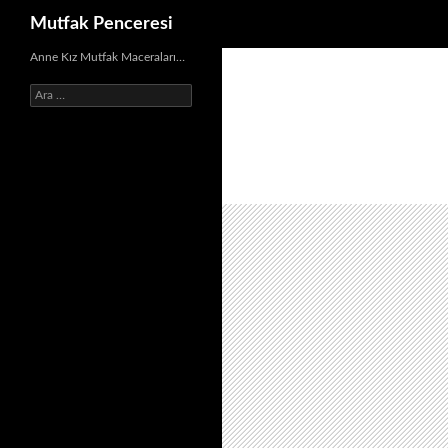
Ara
Mutfak Penceresi
İçeriğe
Anne Kız Mutfak Maceraları…
atla
Arama: