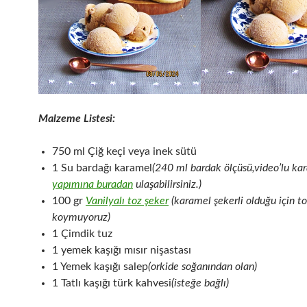
Malzeme Listesi:
750 ml Çiğ keçi veya inek sütü
1 Su bardağı karamel
(240 ml bardak ölçüsü,video’lu ka
yapımına buradan
ulaşabilirsiniz.)
100 gr
Vanilyalı toz şeker
(karamel şekerli olduğu için to
koymuyoruz)
1 Çimdik tuz
1 yemek kaşığı mısır nişastası
1 Yemek kaşığı salep
(orkide soğanından olan)
1 Tatlı kaşığı türk kahvesi
(isteğe bağlı)