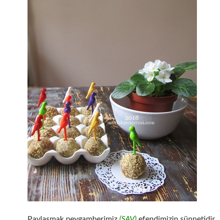
Paylaşmak peygamberimiz
(SAV)
efendimizin sünnetidir.