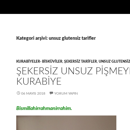
Kategori arşivi: unsuz glutensiz tarifler
KURABIYELER- BISKÜVILER
,
ŞEKERSIZ TARIFLER
,
UNSUZ GLUTENSIZ
ŞEKERSIZ UNSUZ PIŞME
KURABIYE
06 MAYIS 2018
YORUM YAPIN
Bismillahirrahmanirrahim.