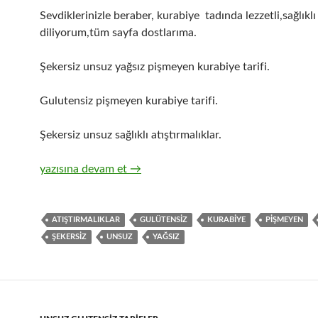
Sevdiklerinizle beraber, kurabiye tadında lezzetli,sağlıklı
diliyorum,tüm sayfa dostlarıma.
Şekersiz unsuz yağsız pişmeyen kurabiye tarifi.
Gulutensiz pişmeyen kurabiye tarifi.
Şekersiz unsuz sağlıklı atıştırmalıklar.
Şekersiz Unsuz Pişmeyen Kurabiye
yazısına devam et
→
ATIŞTIRMALIKLAR
GULÜTENSIZ
KURABIYE
PIŞMEYEN
ŞEKERSIZ
UNSUZ
YAĞSIZ