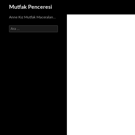
Ara
Mutfak Penceresi
İçeriğe
Anne Kız Mutfak Maceraları…
atla
Arama: