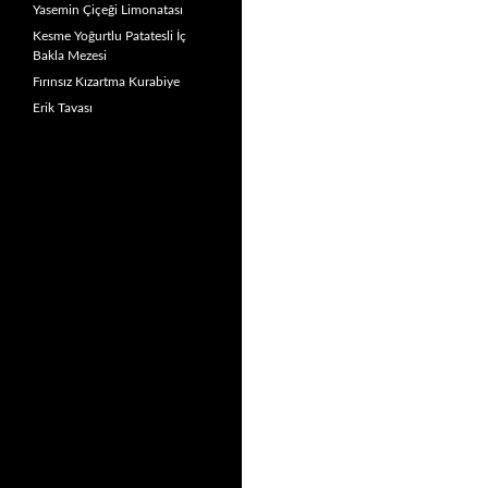
Yasemin Çiçeği Limonatası
Kesme Yoğurtlu Patatesli İç
Bakla Mezesi
Fırınsız Kızartma Kurabiye
Erik Tavası