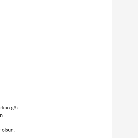
şırkan göz
en
 olsun.