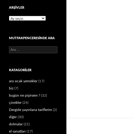
ARŞIVLER
Arşivler
MUTFAKPENCERESINDE ARA
Arama:
KATAGORILER
ara sıcak yemekler
(17)
biz
(7)
bugün ne pişirsem ?
(32)
çörekler
(24)
Dergide yayınlana tariflerim
(2)
diğer
(30)
dolmalar
(21)
el sanatları
(17)