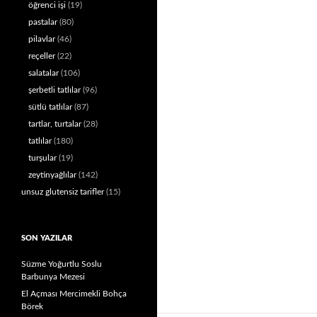
öğrenci işi
(19)
pastalar
(80)
pilavlar
(46)
reçeller
(22)
salatalar
(106)
şerbetli tatlılar
(96)
sütlü tatlılar
(87)
tartlar, turtalar
(28)
tatlılar
(180)
turşular
(19)
zeytinyağlılar
(142)
unsuz glutensiz tarifler
(15)
SON YAZILAR
Süzme Yoğurtlu Soslu
Barbunya Mezesi
El Açması Mercimekli Bohça
Börek