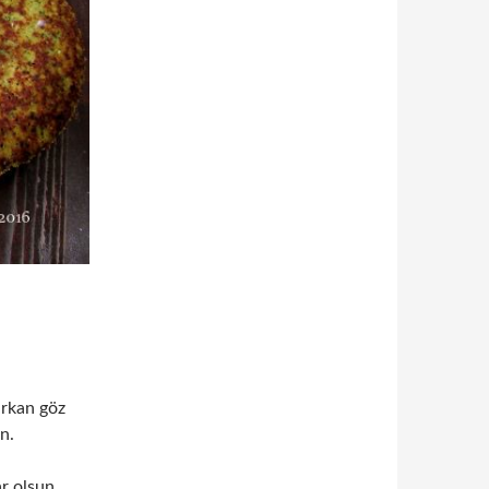
şırkan göz
n.
r olsun.