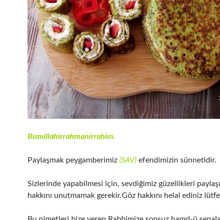
Bismillahirrahmanirrahim.
Paylaşmak peygamberimiz
(SAV)
efendimizin sünnetidir.
Sizlerinde yapabilmesi için, sevdiğimiz güzellikleri payla
hakkını unutmamak gerekir.Göz hakkını helal ediniz lütfe
Bu nimetleri bize veren Rabbimize sonsuz hamd-ü senala