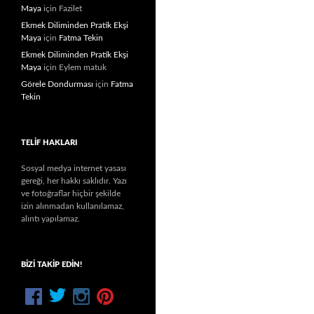
Maya
için
Fazilet
Ekmek Diliminden Pratik Ekşi
Maya
için
Fatma Tekin
Ekmek Diliminden Pratik Ekşi
Maya
için
Eylem matuk
Görele Dondurması
için
Fatma
Tekin
TELIF HAKLARI
Sosyal medya internet yasası
gereği, her hakkı saklıdır. Yazı
ve fotoğraflar hiçbir şekilde
izin alınmadan kullanılamaz,
alıntı yapılamaz.
BIZI TAKIP EDIN!