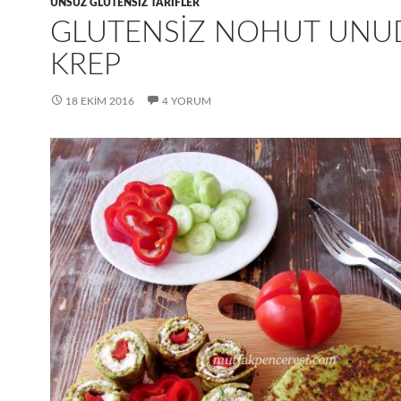
UNSUZ GLUTENSIZ TARIFLER
GLUTENSIZ NOHUT UN
KREP
18 EKIM 2016
4 YORUM