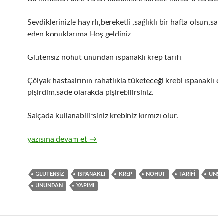
Sevdiklerinizle hayırlı,bereketli ,sağlıklı bir hafta olsun,s
eden konuklarıma.Hoş geldiniz.
Glutensiz nohut unundan ıspanaklı krep tarifi.
Çölyak hastaalrının rahatlıkla tüketeceği krebi ıspanaklı 
pişirdim,sade olarakda pişirebilirsiniz.
Salçada kullanabilirsiniz,krebiniz kırmızı olur.
Glutensiz Nohut Unudan Krep
yazısına devam et
→
GLUTENSIZ
ISPANAKLI
KREP
NOHUT
TARIFI
UN
UNUNDAN
YAPIMI