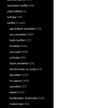
serinleten tarifler
(20)
şifalı bitkiler
(1)
sofralar
(79)
tarifler
(1.642)
agu:bebek yemekleri
(13)
ana yemekler
(209)
balık tarifleri
(17)
börekler
(104)
çay saati
(335)
çorbalar
(96)
diyet yemekleri
(26)
dondumalar ve sorbe
(25)
ekmekler
(122)
ev yapımı
(209)
içecekler
(57)
kekler
(125)
kurabiyeler- bisküviler
(141)
makarnalar
(36)