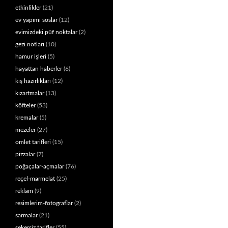
etkinlikler
(21)
ev yapımı soslar
(12)
evimizdeki püf noktalar
(2)
gezi notları
(10)
hamur işleri
(5)
hayattan haberler
(6)
kış hazırlıkları
(12)
kızartmalar
(13)
köfteler
(53)
kremalar
(5)
mezeler
(27)
omlet tarifleri
(15)
pizzalar
(7)
poğaçalar-açmalar
(76)
reçel-marmelat
(25)
reklam
(9)
resimlerim-fotograflar
(2)
sarmalar
(21)
şekersiz tarifler
(55)