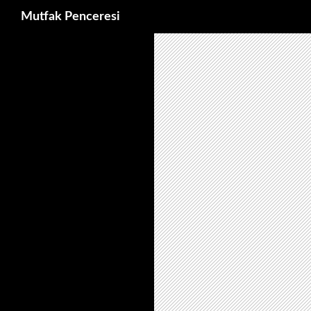
Ara
Mutfak Penceresi
İçeriğe
atla