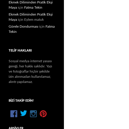
Ekmek Diliminden Pratik Ekşi
Maya
için
Fatma Tekin
Ekmek Diliminden Pratik Ekşi
Maya
için
Eylem matuk
Görele Dondurması
için
Fatma
Tekin
TELIF HAKLARI
Sosyal medya internet yasası
gereği, her hakkı saklıdır. Yazı
ve fotoğraflar hiçbir şekilde
izin alınmadan kullanılamaz,
alıntı yapılamaz.
BIZI TAKIP EDIN!
ARŞIVLER