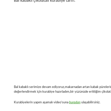
Bal kabaklı çikolatalı kurabiye tarifi.
Bal kabaklı serimize devam ediyoruz,makarnadan artan kabak püreleri
değerlendirmek için kurabiye hazırladım,bir yüzünüde erittiğim çikola
Kurabiyelerin yapım aşamalı video’suna
buradan
ulaşabilirsiniz.