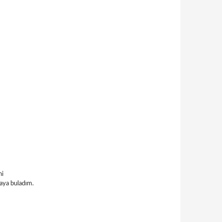
ni
taya buladım.