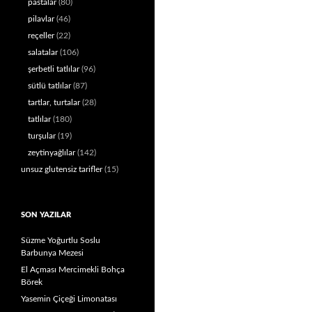
pastalar
(80)
pilavlar
(46)
reçeller
(22)
salatalar
(106)
şerbetli tatlılar
(96)
sütlü tatlılar
(87)
tartlar, turtalar
(28)
tatlılar
(180)
turşular
(19)
zeytinyağlılar
(142)
unsuz glutensiz tarifler
(15)
SON YAZILAR
Süzme Yoğurtlu Soslu
Barbunya Mezesi
El Açması Mercimekli Bohça
Börek
Yasemin Çiçeği Limonatası