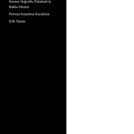
Kesme Yoğurtlu Patatesli İç
Bakla Mezesi
Fırınsız Kızartma Kurabiye
Erik Tavası