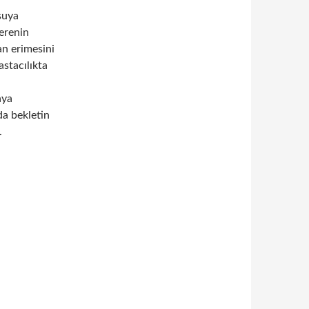
suya
erenin
an erimesini
astacılıkta
aya
da bekletin
.