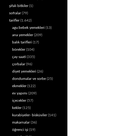
şifalı bitkiler
(1)
sofralar
(79)
tarifler
(1.642)
agu:bebek yemekleri
(13)
ana yemekler
(209)
balık tarifleri
(17)
börekler
(104)
çay saati
(335)
çorbalar
(96)
diyet yemekleri
(26)
dondumalar ve sorbe
(25)
ekmekler
(122)
ev yapımı
(209)
içecekler
(57)
kekler
(125)
kurabiyeler- bisküviler
(141)
makarnalar
(36)
öğrenci işi
(19)