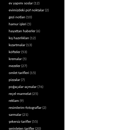
ev yapımı soslar
(12)
evimizdeki püf noktalar
(2)
gezi notları
(10)
hamur işleri
(5)
hayattan haberler
(6)
kış hazırlıkları
(12)
kızartmalar
(13)
köfteler
(53)
kremalar
(5)
mezeler
(27)
omlet tarifleri
(15)
pizzalar
(7)
poğaçalar-açmalar
(76)
reçel-marmelat
(25)
reklam
(9)
resimlerim-fotograflar
(2)
sarmalar
(21)
şekersiz tarifler
(55)
serinleten tarifler
(20)