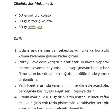
Çikolata Sos Malzemesi:
60 gr sütlü çikolata
30 gr bitter çikolata
50 gr
sade yağ
Tarif:
Oda ısısında erimiş yağ,şeker,tuz,yumurta,karbonat,ba
krema kıvamına gelene kadar çırpın.
Püreyi ilave edin karıştırın,azar azar un ilavesi yapara
memesi kıvamında yumşak ele yapışmayan hamur hazı
flime sarın buz dolabının soğutucu bölümünde yarım 
dinlendirin.
Yağlı kağıt arasında yarım milim merdaneyle açın,kalı
bardağıyla kesin,yağlı kağıt serili tepsiye dizin.
Fırının ayarını 200 C getirin ısıtın,üstten üçüncü rafı
dakika pişirin,çok fazla pişirmeyin kurabiyeler sert olur
kızarmışsa kurabiyeler pişmiş demektir.