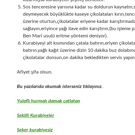
Sos tenceresine yarısına kadar su doldurun kaynatın,
deymeyecek büyüklükte kaseye çikolataları kırın,tenc
üzerine oturtun,çikolatalar eriyene kadar karıştırmad
sağlayın,eriyince yağı ilave edin karıştırın,(bu işleme p
Ben Mari usulü eritme yöntemi deniyor).
Kurabiyeyi alt kısmından çatala batırın,eriyen çikolat
batırın,yağlı kağıt üzerine dizin 10 dakika buz dolabın
çikolatalar donsun,on dakika bekledikten servis yapın
Afiyet şifa olsun.
Bu yazılarıda okumak isterseniz tıklayınız.
Yulaflı hurmalı damak çatlatan
Şekilli Kurabiyeler
Şeker kurabiyesi
z