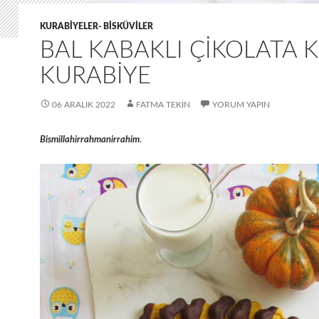
KURABIYELER- BISKÜVILER
BAL KABAKLI ÇIKOLATA K
KURABIYE
06 ARALIK 2022
FATMA TEKIN
YORUM YAPIN
Bismillahirrahmanirrahim
.