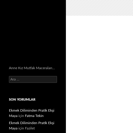
Anne Kız Mutfak Maceraları…
Arama:
SON YORUMLAR
Ekmek Diliminden Pratik Ekşi
Maya
için
Fatma Tekin
Ekmek Diliminden Pratik Ekşi
Maya
için
Fazilet