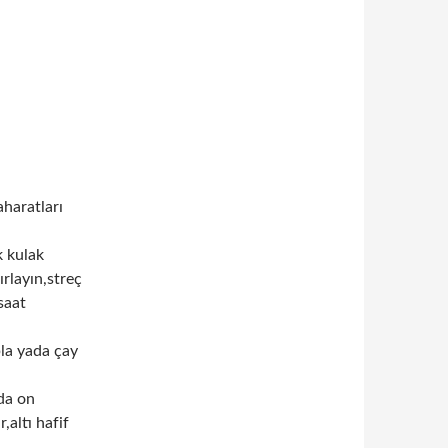
haratları
k kulak
rlayın,streç
saat
pla yada çay
nda on
,altı hafif