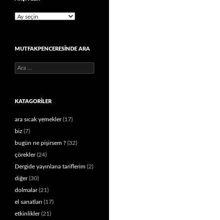
Arşivler
MUTFAKPENCERESINDE ARA
Arama:
KATAGORILER
ara sıcak yemekler
(17)
biz
(7)
bugün ne pişirsem ?
(32)
çörekler
(24)
Dergide yayınlana tariflerim
(2)
diğer
(30)
dolmalar
(21)
el sanatları
(17)
etkinlikler
(21)