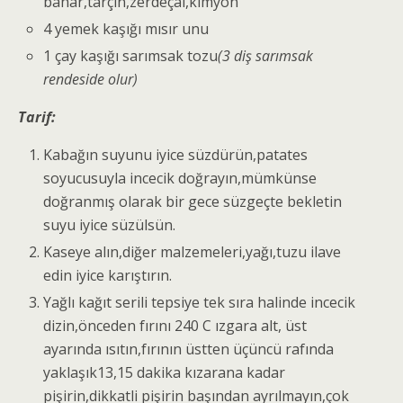
bahar,tarçın,zerdeçal,kimyon
4 yemek kaşığı mısır unu
1 çay kaşığı sarımsak tozu
(3 diş sarımsak
rendeside olur)
Tarif:
Kabağın suyunu iyice süzdürün,patates
soyucusuyla incecik doğrayın,mümkünse
doğranmış olarak bir gece süzgeçte bekletin
suyu iyice süzülsün.
Kaseye alın,diğer malzemeleri,yağı,tuzu ilave
edin iyice karıştırın.
Yağlı kağıt serili tepsiye tek sıra halinde incecik
dizin,önceden fırını 240 C ızgara alt, üst
ayarında ısıtın,fırının üstten üçüncü rafında
yaklaşık13,15 dakika kızarana kadar
pişirin,dikkatli pişirin başından ayrılmayın,çok