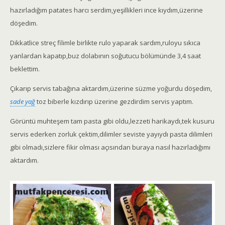
hazırladığım patates harcı serdim,yeşillikleri ince kıydım,üzerine
döşedim.
Dikkatlice streç filimle birlikte rulo yaparak sardım,ruloyu sıkıca
yanlardan kapatıp,buz dolabının soğutucu bölümünde 3,4 saat
beklettim.
Çıkarıp servis tabağına aktardım,üzerine süzme yoğurdu döşedim,
sade yağ
toz biberle kızdırıp üzerine gezdirdim servis yaptım.
Görüntü muhteşem tam pasta gibi oldu,lezzeti harikaydı,tek kusuru
servis ederken zorluk çektim,dilimler seviste yayıydı pasta dilimleri
gibi olmadı,sizlere fikir olması açısından buraya nasıl hazırladığımı
aktardım.