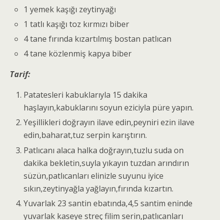
1 yemek kaşığı zeytinyağı
1 tatlı kaşığı toz kırmızı biber
4 tane fırında kızartılmış bostan patlıcan
4 tane közlenmiş kapya biber
Tarif:
Patatesleri kabuklarıyla 15 dakika
haşlayın,kabuklarını soyun eziciyla püre yapın.
Yeşillikleri doğrayın ilave edin,peyniri ezin ilave
edin,baharat,tuz serpin karıştırın.
Patlıcanı alaca halka doğrayın,tuzlu suda on
dakika bekletin,suyla yıkayın tuzdan arındırın
süzün,patlıcanları elinizle suyunu iyice
sıkın,zeytinyağla yağlayın,fırında kızartın.
Yuvarlak 23 santin ebatında,4,5 santim eninde
yuvarlak kaseye streç filim serin,patlıcanları