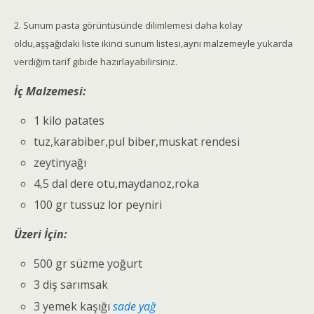
2. Sunum pasta görüntüsünde dilimlemesi daha kolay
oldu,aşşağıdaki liste ikinci sunum listesi,aynı malzemeyle yukarda
verdiğim tarif gibide hazırlayabilirsiniz.
İç Malzemesi:
1 kilo patates
tuz,karabiber,pul biber,muskat rendesi
zeytinyağı
4,5 dal dere otu,maydanoz,roka
100 gr tussuz lor peyniri
Üzeri İçin:
500 gr süzme yoğurt
3 diş sarımsak
3 yemek kaşığı
sade yağ