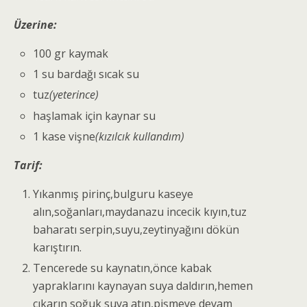
Üzerine:
100 gr kaymak
1 su bardağı sıcak su
tuz
(yeterince)
haşlamak için kaynar su
1 kase vişne
(kızılcık kullandım)
Tarif:
Yıkanmış pirinç,bulguru kaseye
alın,soğanları,maydanazu incecik kıyın,tuz
baharatı serpin,suyu,zeytinyağını dökün
karıştırın.
Tencerede su kaynatın,önce kabak
yapraklarını kaynayan suya daldırın,hemen
çıkarın soğuk suya atın,pişmeye devam