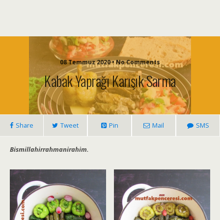
08 Temmuz 2020 • No Comments
Kabak Yaprağı Karışık Sarma
Share
Tweet
Pin
Mail
SMS
Bismillahirrahmanirahim.