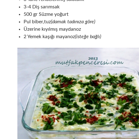
3-4 Diş sarımsak
500 gr Süzme yoğurt
Pul biber,tuz
(damak tadınıza göre)
Üzerine kıyılmış maydanoz
2 Yemek kaşığı mayanoz
(isteğe bağlı)