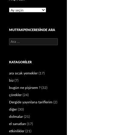
Arşivler
MUTFAKPENCERESINDE ARA
Arama:
KATAGORILER
ara sıcak yemekler
(17)
biz
(7)
bugün ne pişirsem ?
(32)
çörekler
(24)
Dergide yayınlana tariflerim
(2)
diğer
(30)
dolmalar
(21)
el sanatları
(17)
etkinlikler
(21)