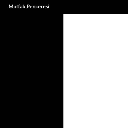
Ara
Mutfak Penceresi
İçeriğe
atla