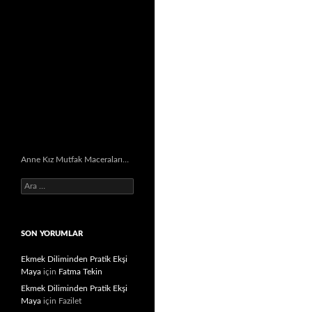
Anne Kız Mutfak Maceraları…
Arama:
SON YORUMLAR
Ekmek Diliminden Pratik Ekşi
Maya
için
Fatma Tekin
Ekmek Diliminden Pratik Ekşi
Maya
için
Fazilet