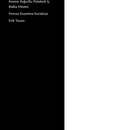
Kesme Yoğurtlu Patatesli İç
Bakla Mezesi
Fırınsız Kızartma Kurabiye
Erik Tavası