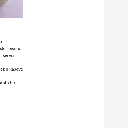
su
sler pişene
n servis
 ezin kaseye
apta bir