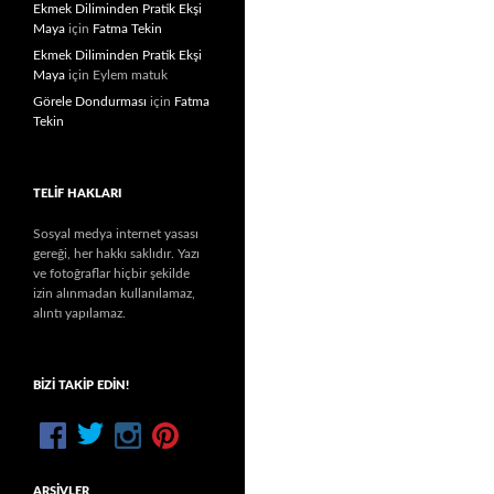
Ekmek Diliminden Pratik Ekşi
Maya
için
Fatma Tekin
Ekmek Diliminden Pratik Ekşi
Maya
için
Eylem matuk
Görele Dondurması
için
Fatma
Tekin
TELIF HAKLARI
Sosyal medya internet yasası
gereği, her hakkı saklıdır. Yazı
ve fotoğraflar hiçbir şekilde
izin alınmadan kullanılamaz,
alıntı yapılamaz.
BIZI TAKIP EDIN!
ARŞIVLER