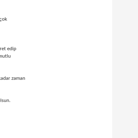
 çok
ret edip
 mutlu
 kadar zaman
lsun.