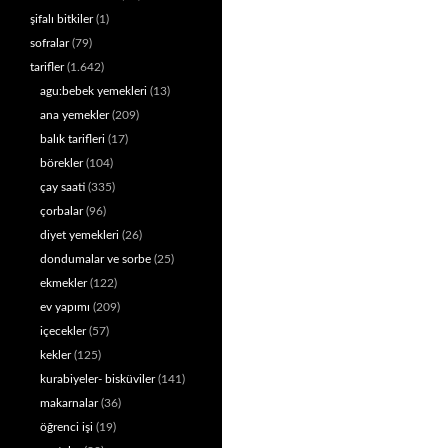
şifalı bitkiler
(1)
sofralar
(79)
tarifler
(1.642)
agu:bebek yemekleri
(13)
ana yemekler
(209)
balık tarifleri
(17)
börekler
(104)
çay saati
(335)
çorbalar
(96)
diyet yemekleri
(26)
dondumalar ve sorbe
(25)
ekmekler
(122)
ev yapımı
(209)
içecekler
(57)
kekler
(125)
kurabiyeler- bisküviler
(141)
makarnalar
(36)
öğrenci işi
(19)