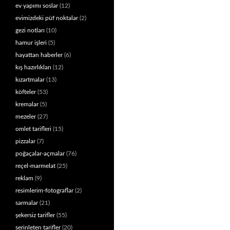
ev yapımı soslar
(12)
evimizdeki püf noktalar
(2)
gezi notları
(10)
hamur işleri
(5)
hayattan haberler
(6)
kış hazırlıkları
(12)
kızartmalar
(13)
köfteler
(53)
kremalar
(5)
mezeler
(27)
omlet tarifleri
(15)
pizzalar
(7)
poğaçalar-açmalar
(76)
reçel-marmelat
(25)
reklam
(9)
resimlerim-fotograflar
(2)
sarmalar
(21)
şekersiz tarifler
(55)
serinleten tarifler
(20)