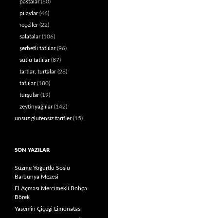
pastalar
(80)
pilavlar
(46)
reçeller
(22)
salatalar
(106)
şerbetli tatlılar
(96)
sütlü tatlılar
(87)
tartlar, turtalar
(28)
tatlılar
(180)
turşular
(19)
zeytinyağlılar
(142)
unsuz glutensiz tarifler
(15)
SON YAZILAR
Süzme Yoğurtlu Soslu
Barbunya Mezesi
El Açması Mercimekli Bohça
Börek
Yasemin Çiçeği Limonatası