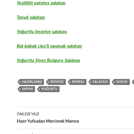
Yeşillikli patates salatası
Tavuk salatası
Yoğurtlu bezelye salatası
Bal kabak cips’li ıspanak salatası
Yoğurtlu Siyez Bulguru Salatası
HAZIRLANIŞI
PATATES
RESIMLI
SALATASI
SOĞUK
YAPIMI
YOĞURTU
Yazı
ÖNCEKI YAZI
dolaşımı
Hazır Yufkadan Mercimek Mantısı