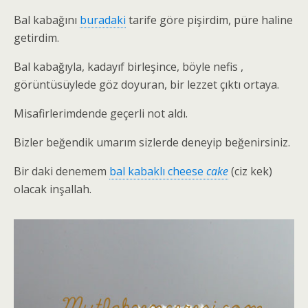
Bal kabağını
buradaki
tarife göre pişirdim, püre haline
getirdim.
Bal kabağıyla, kadayıf birleşince, böyle nefis ,
görüntüsüylede göz doyuran, bir lezzet çıktı ortaya.
Misafirlerimdende geçerli not aldı.
Bizler beğendik umarım sizlerde deneyip beğenirsiniz.
Bir daki denemem
bal kabaklı cheese
cake
(ciz kek)
olacak inşallah.