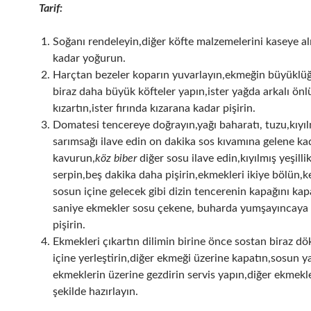
Tarif:
Soğanı rendeleyin,diğer köfte malzemelerini kaseye al
kadar yoğurun.
Harçtan bezeler koparın yuvarlayın,ekmeğin büyükl
biraz daha büyük köfteler yapın,ister yağda arkalı önl
kızartın,ister fırında kızarana kadar pişirin.
Domatesi tencereye doğrayın,yağı baharatı, tuzu,kıyıl
sarımsağı ilave edin on dakika sos kıvamına gelene ka
kavurun,
köz biber
diğer sosu ilave edin,kıyılmış yeşillik
serpin,beş dakika daha pişirin,ekmekleri ikiye bölün,ke
sosun içine gelecek gibi dizin tencerenin kapağını kap
saniye ekmekler sosu çekene, buharda yumşayıncaya 
pişirin.
Ekmekleri çıkartın dilimin birine önce sostan biraz dö
içine yerleştirin,diğer ekmeği üzerine kapatın,sosun 
ekmeklerin üzerine gezdirin servis yapın,diğer ekmekl
şekilde hazırlayın.