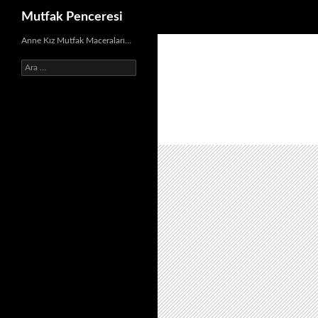
Ara
Mutfak Penceresi
İçeriğe
Anne Kız Mutfak Maceraları…
atla
Arama: