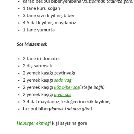
karabiber,pul biber,yenibahar,tuz
(damak tadınıza göre)
1 tane kuru soğan
3 tane sivri kıyılmış biber
4,5 dal kıyılmış maydanoz
1 tane yumurta
Sos Malzemesi:
2 tane iri domates
2 diş sarımsak
2 yemek kaşığı zeytinyağı
2 yemek kaşığı
sade yağ
2 yemek kaşığı
köz biber sos
(isteğe bağlı)
2 yemek kaşığı
ajvar sos
3,4 dal maydanoz,fesleğen incecik kıyılmış
tuz,pul biber
(damak tadınıza göre)
Haburger ekmeği
kişi sayısına göre