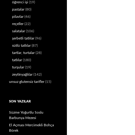
öğrenci işi
(19)
pastalar
(80)
pilavlar
(46)
reçeller
(22)
salatalar
(106)
şerbetli tatlılar
(96)
sütlü tatlılar
(87)
tartlar, turtalar
(28)
tatlılar
(180)
turşular
(19)
zeytinyağlılar
(142)
unsuz glutensiz tarifler
(15)
SON YAZILAR
Süzme Yoğurtlu Soslu
Barbunya Mezesi
El Açması Mercimekli Bohça
Börek