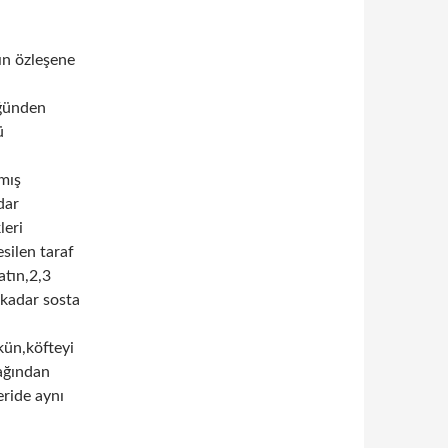
ın özleşene
üğünden
ü
mış
dar
leri
silen taraf
atın,2,3
kadar sosta
kün,köfteyi
yağından
eride aynı