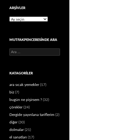
ARŞIVLER
Arşivler
MUTFAKPENCERESINDE ARA
Arama:
KATAGORILER
ara sıcak yemekler
(17)
biz
(7)
bugün ne pişirsem ?
(32)
çörekler
(24)
Dergide yayınlana tariflerim
(2)
diğer
(30)
dolmalar
(21)
el sanatları
(17)