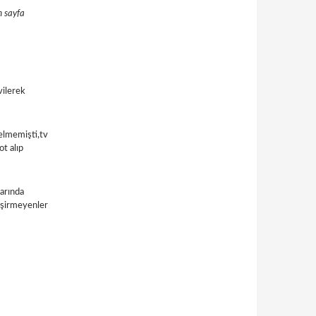
m sayfa
vilerek
gelmemişti,tv
t alıp
arında
işirmeyenler