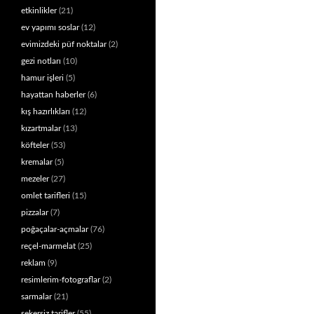
etkinlikler
(21)
ev yapımı soslar
(12)
evimizdeki püf noktalar
(2)
gezi notları
(10)
hamur işleri
(5)
hayattan haberler
(6)
kış hazırlıkları
(12)
kızartmalar
(13)
köfteler
(53)
kremalar
(5)
mezeler
(27)
omlet tarifleri
(15)
pizzalar
(7)
poğaçalar-açmalar
(76)
reçel-marmelat
(25)
reklam
(9)
resimlerim-fotograflar
(2)
sarmalar
(21)
şekersiz tarifler
(55)