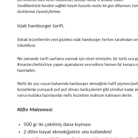
Bu nimetleri bize veren Rabbimize sonsuz hamd-ü senalar olsun.
Sevdiklerinizle beraber sağlıklı hayırlı huzurlu mutlu bir gün diliyorum, tü
dostlarıma ziyaretçilerime.
Islak hamburger tarifi.
Sokak lezzetlerinin yeni gözdesi ıslak hamburger herkes tarafından se
tüketiliyor.
Ne zamandır tarifi sayfama yazmak için niyet etmiştim, bir türlü sıra 
#mastercheftürkiye yapım aşamalarını seyredince hemen bir kenara no
hazırladım.
Nefis bir şey sosun buharında hamburger ekmeğinin hafif pişmesi,buh
lezzetlenip yumşacık puf puf olması harika,benim gibi şimdiye kadar p
varsa mutlaka hazırlasınlar nefis lezzetten mahrum kalmayın derim.
Köfte Malzemesi:
500 gr iki çekilmiş dana kıyması
2 dilim bayat ekmek
(galete unu kullandım)