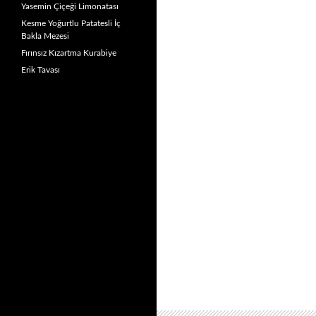
Yasemin Çiçeği Limonatası
Kesme Yoğurtlu Patatesli İç
Bakla Mezesi
Fırınsız Kızartma Kurabiye
Erik Tavası