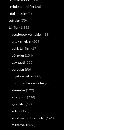
serinleten tarifler
(20)
şifalı bitkiler
(1)
sofralar
(79)
tarifler
(1.642)
agu:bebek yemekleri
(13)
ana yemekler
(209)
balık tarifleri
(17)
börekler
(104)
çay saati
(335)
çorbalar
(96)
diyet yemekleri
(26)
dondumalar ve sorbe
(25)
ekmekler
(122)
ev yapımı
(209)
içecekler
(57)
kekler
(125)
kurabiyeler- bisküviler
(141)
makarnalar
(36)