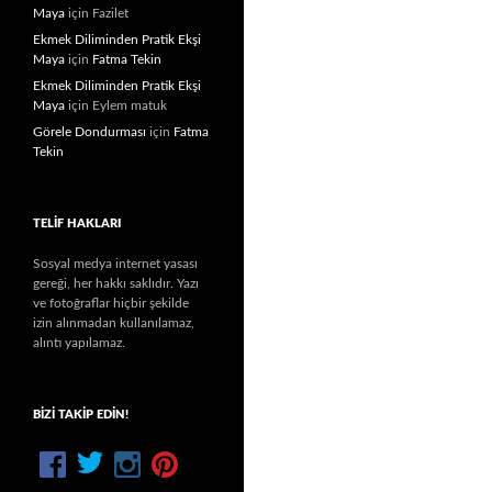
Maya
için
Fazilet
Ekmek Diliminden Pratik Ekşi
Maya
için
Fatma Tekin
Ekmek Diliminden Pratik Ekşi
Maya
için
Eylem matuk
Görele Dondurması
için
Fatma
Tekin
TELIF HAKLARI
Sosyal medya internet yasası
gereği, her hakkı saklıdır. Yazı
ve fotoğraflar hiçbir şekilde
izin alınmadan kullanılamaz,
alıntı yapılamaz.
BIZI TAKIP EDIN!