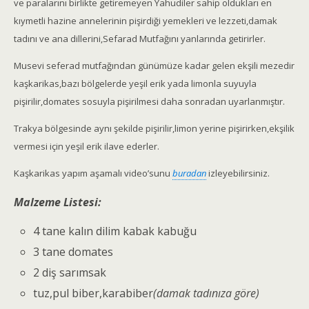
ve paralarını birlikte getiremeyen Yahudiler sahip oldukları en
kıymetli hazine annelerinin pişirdiği yemekleri ve lezzeti,damak
tadını ve ana dillerini,Sefarad Mutfağını yanlarında getirirler.
Musevi seferad mutfağından günümüze kadar gelen ekşili mezedir
kaşkarikas,bazı bölgelerde yeşil erik yada limonla suyuyla
pişirilir,domates sosuyla pişirilmesi daha sonradan uyarlanmıştır.
Trakya bölgesinde aynı şekilde pişirilir,limon yerine pişirirken,ekşilik
vermesi için yeşil erik ilave ederler.
Kaşkarikas yapım aşamalı video’sunu
buradan
izleyebilirsiniz.
Malzeme Listesi:
4 tane kalın dilim kabak kabuğu
3 tane domates
2 diş sarımsak
tuz,pul biber,karabiber
(damak tadınıza göre)