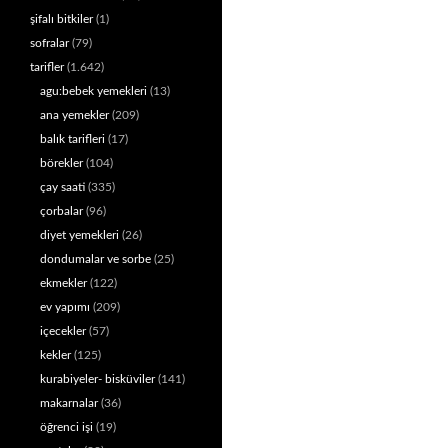
şifalı bitkiler
(1)
sofralar
(79)
tarifler
(1.642)
agu:bebek yemekleri
(13)
ana yemekler
(209)
balık tarifleri
(17)
börekler
(104)
çay saati
(335)
çorbalar
(96)
diyet yemekleri
(26)
dondumalar ve sorbe
(25)
ekmekler
(122)
ev yapımı
(209)
içecekler
(57)
kekler
(125)
kurabiyeler- bisküviler
(141)
makarnalar
(36)
öğrenci işi
(19)