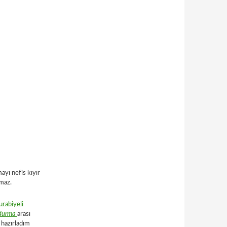
yı nefis kıyır
maz.
urabiyeli
durma
arası
 hazırladım