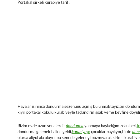
Portakal sirkeli kurabiye tarifi.
Havalar ısınınca dondurma sezenunu açmış bulunmaktayız,bir dondurma
kıyır portakal kokulu kurabiyeyle taçlandırmışsak yeme keyfine doyul
Bizim evde uzun senelerdir
dondurma
yapmaya başladığımızdan beri,
k
dondurma gelenek haline geldi,
kurabiyeye
çocuklar bayılıyor,birde
don
olursa aliyül ala oluyor,bu senede gelenegi bozmıyarak sirkeli kurabiye