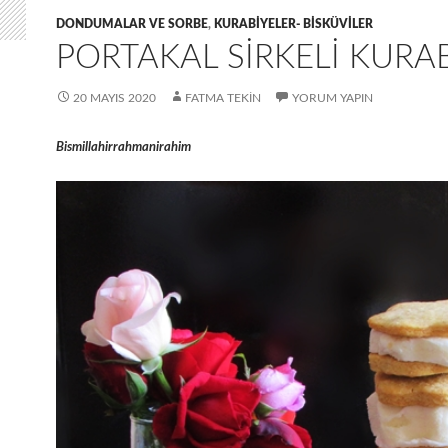
DONDUMALAR VE SORBE
,
KURABIYELER- BISKÜVILER
PORTAKAL SIRKELI KURA
20 MAYIS 2020
FATMA TEKIN
YORUM YAPIN
Bismillahirrahmanirahim