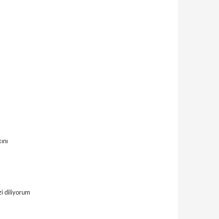
ını
zi diliyorum