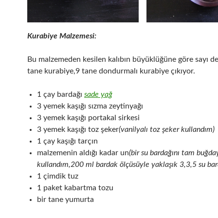
Kurabiye Malzemesi:
Bu malzemeden kesilen kalıbın büyüklüğüne göre sayı değ
tane kurabiye,9 tane dondurmalı kurabiye çıkıyor.
1 çay bardağı
sade yağ
3 yemek kaşığı sızma zeytinyağı
3 yemek kaşığı portakal sirkesi
3 yemek kaşığı toz şeker
(vanilyalı toz şeker kullandım)
1 çay kaşığı tarçın
malzemenin aldığı kadar un
(bir su bardağını tam buğda
kullandım,200 ml bardak ölçüsüyle yaklaşık 3,3,5 su bar
1 çimdik tuz
1 paket kabartma tozu
bir tane yumurta