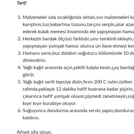
Tarif:
Malzemeler oda sıcaklığında olmalı,sıvı malzemeleri k
karıştırın,tuz,kabartma tozunu,tarçını serpin,azar azar
ederek kulak memesi kıvamında ele yapışmayan hamur
Herkezin bardak ölçüsü farklıdır,unu temkinli ekleyin,
yapışmayan yumşak hamur olunca un ilave etmeyi kes
Hamuru sarın,buz dolabın soğutucu bölümünde 10 d
dinlendirin.
Yağlı kağıt arasında açın,şekilli kalpla kesin,çay bardağ
görür.
Yağlı kağıt serili tepsiye dizin,fırını 200 C ısıtın,üstten
rafında,yaklaşık 12 dakika hafif kızarana kadar pişirin,
çıkarınca hafif yumşak oluyor,pişmedi zanetmeyin,s
kıyır kıyır kurabiye oluyor.
Soğuyunca dondurma arasında servis yapın,donduru
kaldırın.
Afiyet şifa olsun.