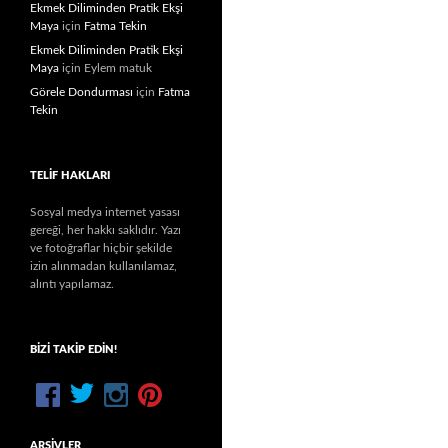
Ekmek Diliminden Pratik Ekşi
Maya
için
Fatma Tekin
Ekmek Diliminden Pratik Ekşi
Maya
için
Eylem matuk
Görele Dondurması
için
Fatma
Tekin
TELIF HAKLARI
Sosyal medya internet yasası
gereği, her hakkı saklıdır. Yazı
ve fotoğraflar hiçbir şekilde
izin alınmadan kullanılamaz,
alıntı yapılamaz.
BIZI TAKIP EDIN!
ARŞIVLER