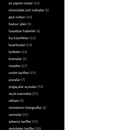
ev yapımı soslar
(12)
evimizdeki püf noktalar
(2)
gezi notları
(10)
hamur işleri
(5)
hayattan haberler
(6)
kış hazırlıkları
(12)
kızartmalar
(13)
köfteler
(53)
kremalar
(5)
mezeler
(27)
omlet tarifleri
(15)
pizzalar
(7)
poğaçalar-açmalar
(76)
reçel-marmelat
(25)
reklam
(9)
resimlerim-fotograflar
(2)
sarmalar
(21)
şekersiz tarifler
(55)
serinleten tarifler
(20)