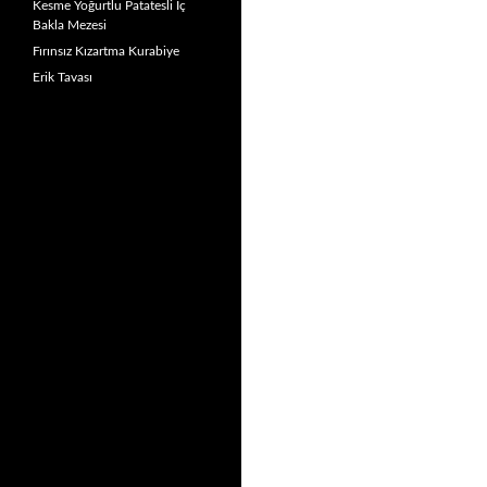
Kesme Yoğurtlu Patatesli İç
Bakla Mezesi
Fırınsız Kızartma Kurabiye
Erik Tavası