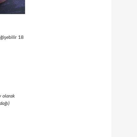
işebilir 18
y olarak
dağı)