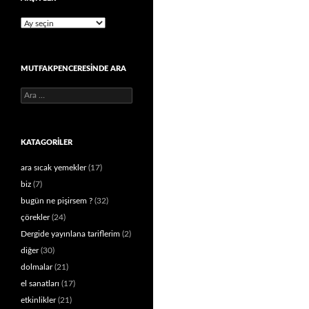
Arşivler
MUTFAKPENCERESINDE ARA
Arama:
KATAGORILER
ara sıcak yemekler
(17)
biz
(7)
bugün ne pişirsem ?
(32)
çörekler
(24)
Dergide yayınlana tariflerim
(2)
diğer
(30)
dolmalar
(21)
el sanatları
(17)
etkinlikler
(21)