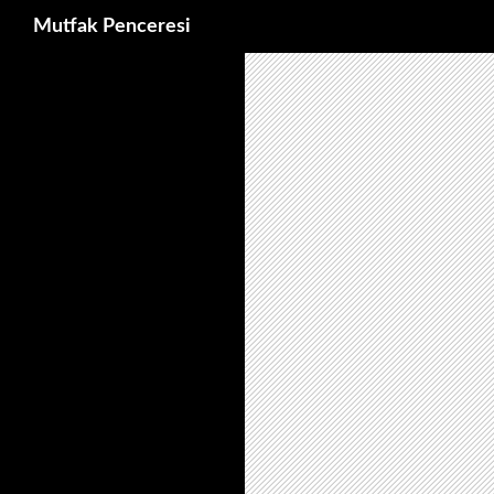
Ara
Mutfak Penceresi
İçeriğe
atla