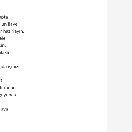
apta
 un ilave
 hazırlayın.
ele
in.
akika
ıda işinizi
 3
fırından
oğuyunca
cuya