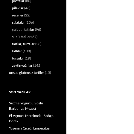
pastalar
(80)
pilavlar
(46)
reçeller
(22)
salatalar
(106)
şerbetli tatlılar
(96)
sütlü tatlılar
(87)
tartlar, turtalar
(28)
tatlılar
(180)
turşular
(19)
zeytinyağlılar
(142)
unsuz glutensiz tarifler
(15)
SON YAZILAR
Süzme Yoğurtlu Soslu
Barbunya Mezesi
El Açması Mercimekli Bohça
Börek
Yasemin Çiçeği Limonatası