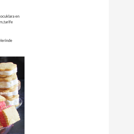
çocuklara en
m,tarife
elerinde