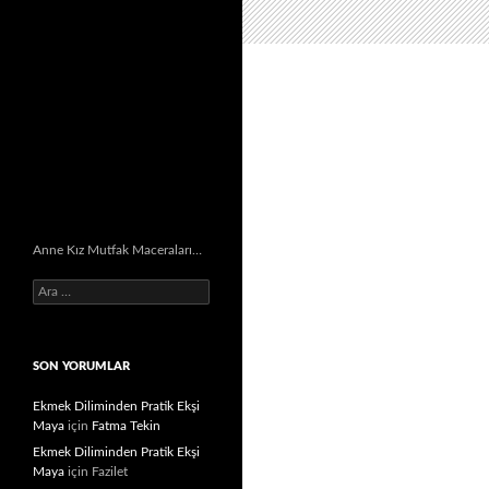
Anne Kız Mutfak Maceraları…
Arama:
SON YORUMLAR
Ekmek Diliminden Pratik Ekşi
Maya
için
Fatma Tekin
Ekmek Diliminden Pratik Ekşi
Maya
için
Fazilet