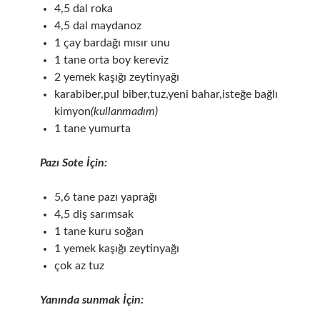
4,5 dal roka
4,5 dal maydanoz
1 çay bardağı mısır unu
1 tane orta boy kereviz
2 yemek kaşığı zeytinyağı
karabiber,pul biber,tuz,yeni bahar,isteğe bağlı
kimyon
(kullanmadım)
1 tane yumurta
Pazı Sote İçin:
5,6 tane pazı yaprağı
4,5 diş sarımsak
1 tane kuru soğan
1 yemek kaşığı zeytinyağı
çok az tuz
Yanında sunmak İçin: