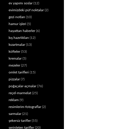
ev yapımı soslar
(12)
evimizdeki püf noktalar
(2)
gezi notları
(10)
hamur işleri
(5)
hayattan haberler
(6)
kış hazırlıkları
(12)
kızartmalar
(13)
köfteler
(53)
kremalar
(5)
mezeler
(27)
omlet tarifleri
(15)
pizzalar
(7)
poğaçalar-açmalar
(76)
reçel-marmelat
(25)
reklam
(9)
resimlerim-fotograflar
(2)
sarmalar
(21)
şekersiz tarifler
(55)
serinleten tarifler
(20)