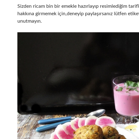
Sizden ricam bin bir emekle hazırlayıp resimlediğim tarifl
hakkına girmemek için,deneyip paylaşırsanız lütfen etike
unutmayın.