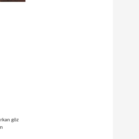
şırkan göz
en