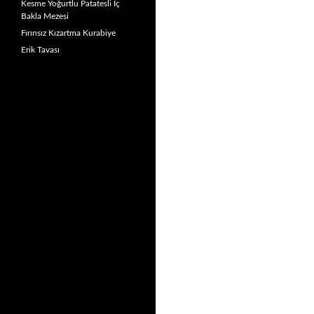
Kesme Yoğurtlu Patatesli İç
Bakla Mezesi
Fırınsız Kızartma Kurabiye
Erik Tavası