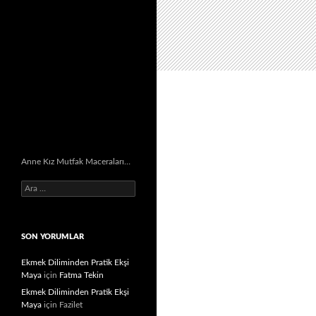
Anne Kız Mutfak Maceraları…
Arama:
SON YORUMLAR
Ekmek Diliminden Pratik Ekşi
Maya
için
Fatma Tekin
Ekmek Diliminden Pratik Ekşi
Maya
için
Fazilet