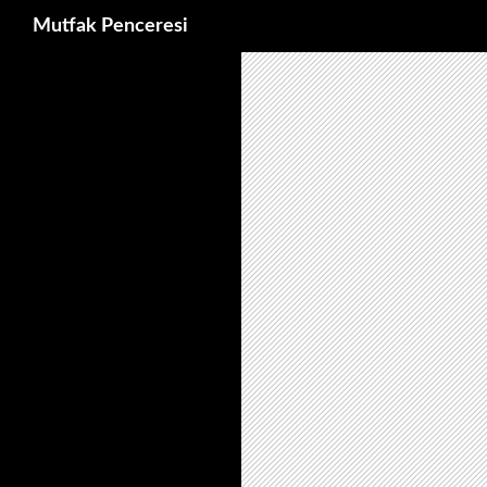
Ara
Mutfak Penceresi
İçeriğe
atla