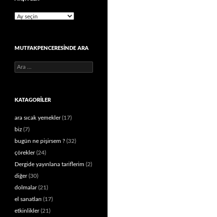
Arşivler
MUTFAKPENCERESINDE ARA
Arama:
KATAGORILER
ara sıcak yemekler
(17)
biz
(7)
bugün ne pişirsem ?
(32)
çörekler
(24)
Dergide yayınlana tariflerim
(2)
diğer
(30)
dolmalar
(21)
el sanatları
(17)
etkinlikler
(21)