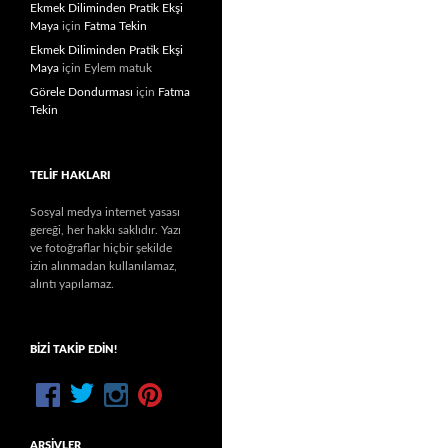
Ekmek Diliminden Pratik Ekşi
Maya
için
Fatma Tekin
Ekmek Diliminden Pratik Ekşi
Maya
için
Eylem matuk
Görele Dondurması
için
Fatma
Tekin
TELIF HAKLARI
Sosyal medya internet yasası
gereği, her hakkı saklıdır. Yazı
ve fotoğraflar hiçbir şekilde
izin alınmadan kullanılamaz,
alıntı yapılamaz.
BIZI TAKIP EDIN!
ARŞIVLER