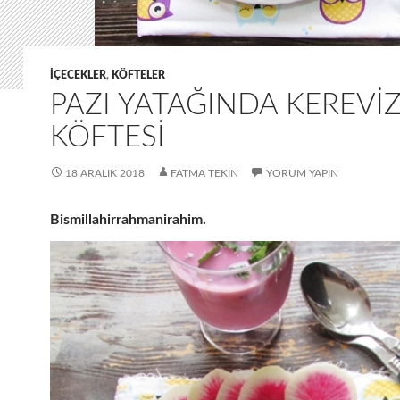
IÇECEKLER
,
KÖFTELER
PAZI YATAĞINDA KEREVI
KÖFTESI
18 ARALIK 2018
FATMA TEKIN
YORUM YAPIN
Bismillahirrahmanirahim.