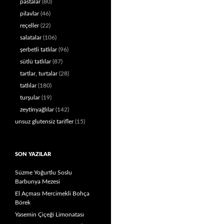
pastalar
(80)
pilavlar
(46)
reçeller
(22)
salatalar
(106)
şerbetli tatlılar
(96)
sütlü tatlılar
(87)
tartlar, turtalar
(28)
tatlılar
(180)
turşular
(19)
zeytinyağlılar
(142)
unsuz glutensiz tarifler
(15)
SON YAZILAR
Süzme Yoğurtlu Soslu
Barbunya Mezesi
El Açması Mercimekli Bohça
Börek
Yasemin Çiçeği Limonatası