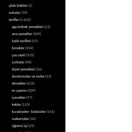
şifalı bitkiler
(1)
sofralar
(79)
tarifler
(1.642)
agu:bebek yemekleri
(13)
ana yemekler
(209)
balık tarifleri
(17)
börekler
(104)
çay saati
(335)
çorbalar
(96)
diyet yemekleri
(26)
dondumalar ve sorbe
(25)
ekmekler
(122)
ev yapımı
(209)
içecekler
(57)
kekler
(125)
kurabiyeler- bisküviler
(141)
makarnalar
(36)
öğrenci işi
(19)