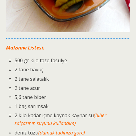
Malzeme Listesi:
500 gr kilo taze fasulye
2 tane havuç
2 tane salatalık
2 tane acur
5,6 tane biber
1 baş sarımsak
2 kilo kadar içme kaynak kaynar su
(biber
salçasının suyunu kullandım)
deniz tuzu
(damak tadınıza göre)