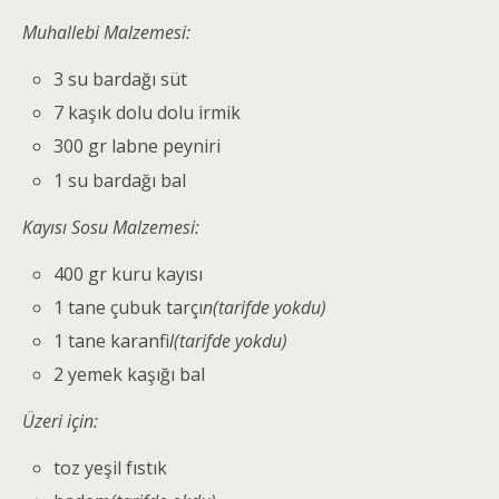
Muhallebi Malzemesi:
3 su bardağı süt
7 kaşık dolu dolu irmik
300 gr labne peyniri
1 su bardağı bal
Kayısı Sosu Malzemesi:
400 gr kuru kayısı
1 tane çubuk tarçı
n(tarifde yokdu)
1 tane karanfi
l(tarifde yokdu)
2 yemek kaşığı bal
Üzeri için:
toz yeşil fıstık