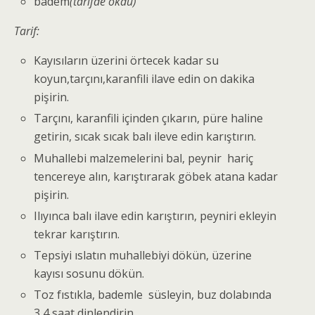
badem
(tarifde okdu)
Tarif:
Kayısıların üzerini örtecek kadar su
koyun,tarçını,karanfili ilave edin on dakika
pişirin.
Tarçını, karanfili içinden çıkarın, püre haline
getirin, sıcak sıcak balı ileve edin karıştırın.
Muhallebi malzemelerini bal, peynir hariç
tencereye alın, karıştırarak göbek atana kadar
pişirin.
Ilıyınca balı ilave edin karıştırın, peyniri ekleyin
tekrar karıştırın.
Tepsiyi ıslatın muhallebiyi dökün, üzerine
kayısı sosunu dökün.
Toz fıstıkla, bademle süsleyin, buz dolabında
3,4 saat dinlendirin.