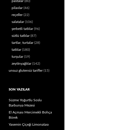
pastalar
(80)
pilavlar
(46)
reçeller
(22)
salatalar
(106)
şerbetli tatlılar
(96)
sütlü tatlılar
(87)
tartlar, turtalar
(28)
tatlılar
(180)
turşular
(19)
zeytinyağlılar
(142)
unsuz glutensiz tarifler
(15)
SON YAZILAR
Süzme Yoğurtlu Soslu
Barbunya Mezesi
El Açması Mercimekli Bohça
Börek
Yasemin Çiçeği Limonatası