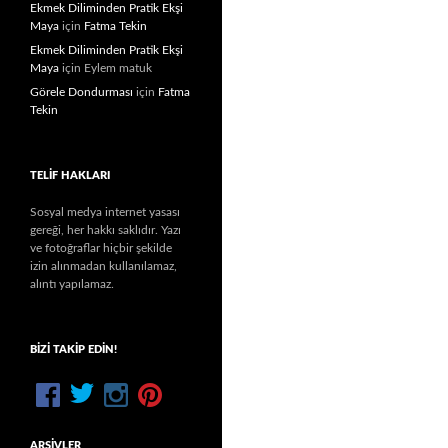
Ekmek Diliminden Pratik Ekşi
Maya
için
Fatma Tekin
Ekmek Diliminden Pratik Ekşi
Maya
için
Eylem matuk
Görele Dondurması
için
Fatma
Tekin
TELIF HAKLARI
Sosyal medya internet yasası
gereği, her hakkı saklıdır. Yazı
ve fotoğraflar hiçbir şekilde
izin alınmadan kullanılamaz,
alıntı yapılamaz.
BIZI TAKIP EDIN!
ARŞIVLER