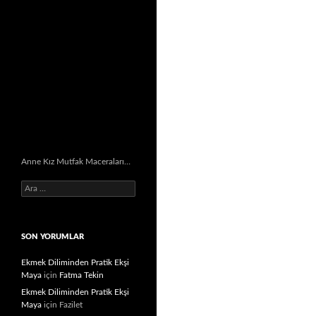
Anne Kız Mutfak Maceraları…
Arama:
SON YORUMLAR
Ekmek Diliminden Pratik Ekşi
Maya
için
Fatma Tekin
Ekmek Diliminden Pratik Ekşi
Maya
için
Fazilet