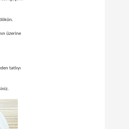
 dökün.
nın üzerine
den tatlıyı
iniz.