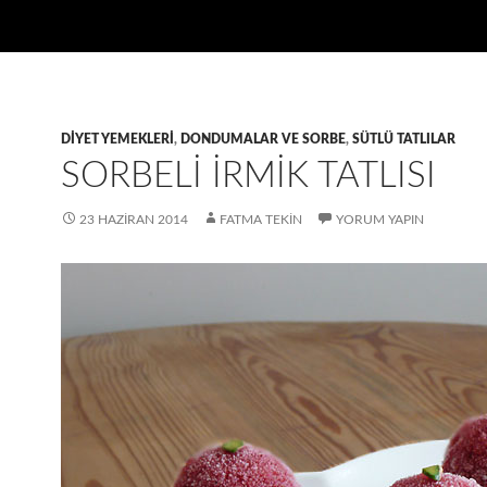
DIYET YEMEKLERI
,
DONDUMALAR VE SORBE
,
SÜTLÜ TATLILAR
SORBELI İRMIK TATLISI
23 HAZIRAN 2014
FATMA TEKIN
YORUM YAPIN