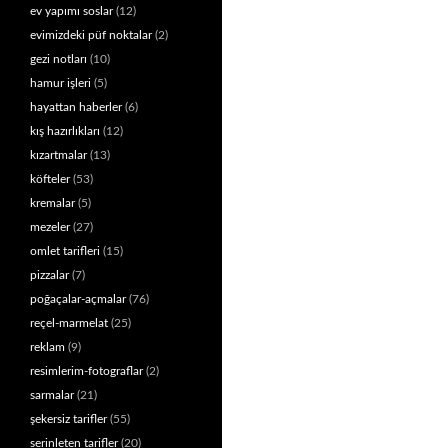
ev yapımı soslar
(12)
evimizdeki püf noktalar
(2)
gezi notları
(10)
hamur işleri
(5)
hayattan haberler
(6)
kış hazırlıkları
(12)
kızartmalar
(13)
köfteler
(53)
kremalar
(5)
mezeler
(27)
omlet tarifleri
(15)
pizzalar
(7)
poğaçalar-açmalar
(76)
reçel-marmelat
(25)
reklam
(9)
resimlerim-fotograflar
(2)
sarmalar
(21)
şekersiz tarifler
(55)
serinleten tarifler
(20)