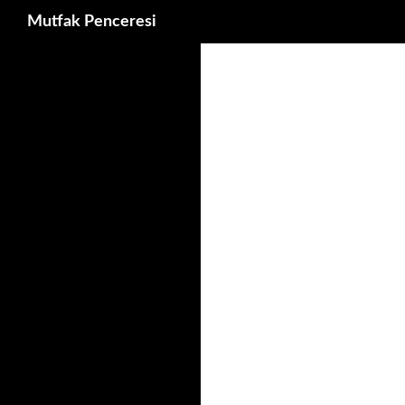
Ara
Mutfak Penceresi
İçeriğe
atla