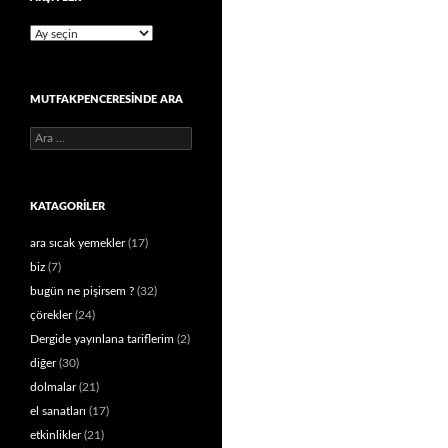
Arşivler
MUTFAKPENCERESINDE ARA
Arama:
KATAGORILER
ara sıcak yemekler
(17)
biz
(7)
bugün ne pişirsem ?
(32)
çörekler
(24)
Dergide yayınlana tariflerim
(2)
diğer
(30)
dolmalar
(21)
el sanatları
(17)
etkinlikler
(21)