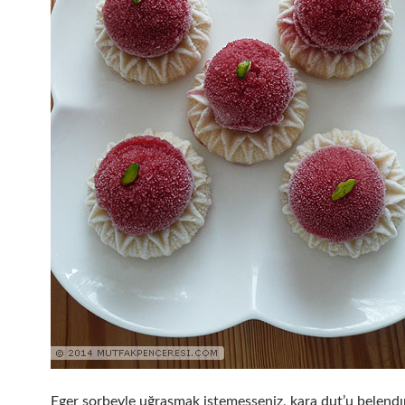
Eger sorbeyle uğraşmak istemesseniz, kara dut’u belendı