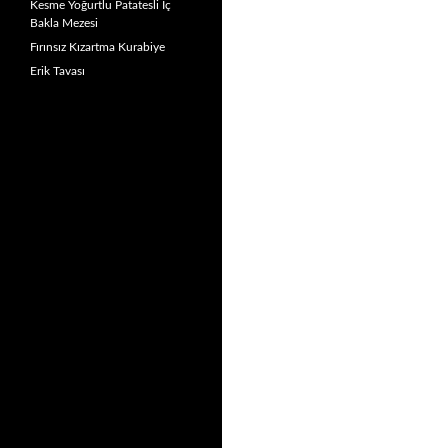
Kesme Yoğurtlu Patatesli İç
Bakla Mezesi
Fırınsız Kızartma Kurabiye
Erik Tavası