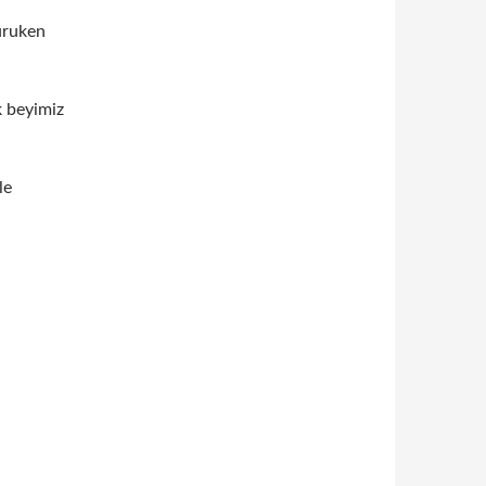
uruken
k beyimiz
le