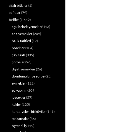
şifalı bitkiler
(1)
sofralar
(79)
tarifler
(1.642)
agu:bebek yemekleri
(13)
ana yemekler
(209)
balık tarifleri
(17)
börekler
(104)
çay saati
(335)
çorbalar
(96)
diyet yemekleri
(26)
dondumalar ve sorbe
(25)
ekmekler
(122)
ev yapımı
(209)
içecekler
(57)
kekler
(125)
kurabiyeler- bisküviler
(141)
makarnalar
(36)
öğrenci işi
(19)