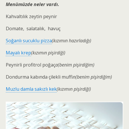
Menümüzde neler vardı.
Kahvaltılık zeytin peynir
Domate, salatalık, havuç
Soğanlı sucuklu pizza
(kızımın hazırladığı)
Mayalı krep
(kızımın pişirdiği)
Peynirli profitrol poğaç
a(benim pişirdiğim)
Dondurma kabında çilekli muffi
n(benim pişirdiğim)
Muzlu damla sakızlı kek
(kızımın pişirdiği)