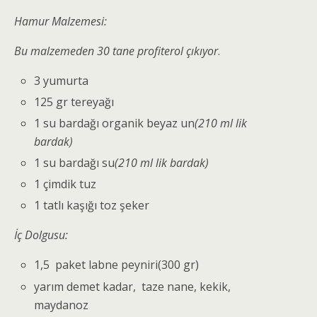
Hamur Malzemesi:
Bu malzemeden 30 tane profiterol çıkıyor
.
3 yumurta
125 gr tereyağı
1 su bardağı organik beyaz un
(210 ml lik
bardak)
1 su bardağı su
(210 ml lik bardak)
1 çimdik tuz
1 tatlı kaşığı toz şeker
İç Dolgusu:
1,5 paket labne peyniri(300 gr)
yarım demet kadar, taze nane, kekik,
maydanoz