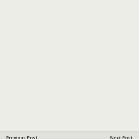
Previous Post
Next Post