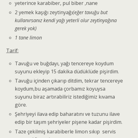
yeterince karabiber, pul biber ,nane
2 yemek kaşığı zeytinyağı
(eğer tavuğu but
kullanırsanız kendi yağı yeterli olur zeytinyağına
gerek yok)
1 tane limon
Tarif:
Tavuğu ve buğdayı, yağı tencereye koydum
suyunu ekleyip 15 dakika düdüklüde pişirdim.
Tavuğu içinden çıkarıp ditdim, tekrar tencereye
koydum,bu aşamada çorbamız koyuysa
suyunu biraz artırabiliriz istediğimiz kıvama
göre.
Şehriyeyi ilava edip baharatını ve tuzunu ilave
edip bir taşım şehriyeler pişene kadar pişirdim.
Taze çekilmiş karabiberle limon sıkıp servis