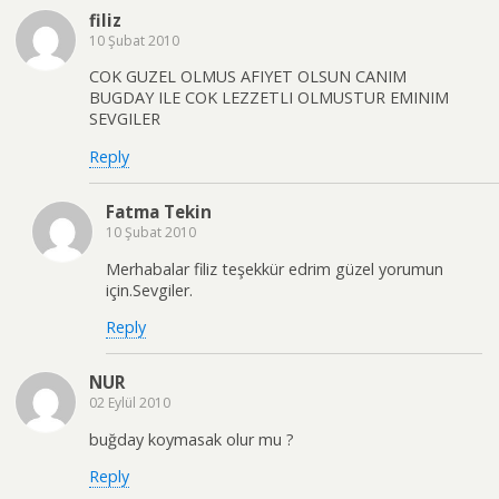
filiz
10 Şubat 2010
COK GUZEL OLMUS AFIYET OLSUN CANIM
BUGDAY ILE COK LEZZETLI OLMUSTUR EMINIM
SEVGILER
Reply
Fatma Tekin
10 Şubat 2010
Merhabalar filiz teşekkür edrim güzel yorumun
için.Sevgiler.
Reply
NUR
02 Eylül 2010
buğday koymasak olur mu ?
Reply