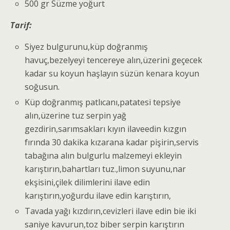
500 gr Süzme yoğurt
Tarif:
Siyez bulgurunu,küp doğranmış
havuç,bezelyeyi tencereye alın,üzerini geçecek
kadar su koyun haşlayın süzün kenara koyun
soğusun.
Küp doğranmış patlıcanı,patatesi tepsiye
alın,üzerine tuz serpin yağ
gezdirin,sarımsakları kıyın ilaveedin kızgın
fırında 30 dakika kızarana kadar pişirin,servis
tabağına alın bulgurlu malzemeyi ekleyin
karıştırın,bahartları tuz.,limon suyunu,nar
ekşisini,çilek dilimlerini ilave edin
karıştırın,yoğurdu ilave edin karıştırın,
Tavada yağı kızdırın,cevizleri ilave edin bie iki
saniye kavurun,toz biber serpin karıştırın