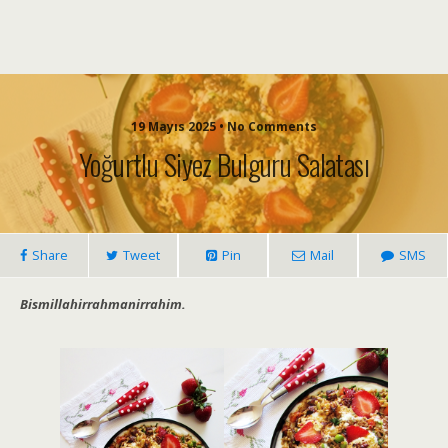
19 Mayıs 2025 • No Comments
Yoğurtlu Siyez Bulguru Salatası
Share
Tweet
Pin
Mail
SMS
Bismillahirrahmanirrahim.