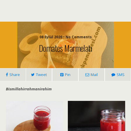
08 Eylül 2020 • No Comments
Domates Marmelatı
Share
Tweet
Pin
Mail
SMS
Bismillahirrahmanirahim