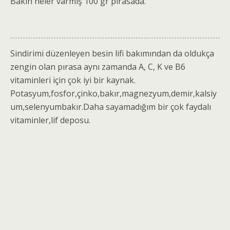
Bakın neler varmış 100 gr pırasada.
Sindirimi düzenleyen besin lifi bakımından da oldukça
zengin olan pırasa aynı zamanda A, C, K ve B6
vitaminleri için çok iyi bir kaynak.
Potasyum,fosfor,çinko,bakır,magnezyum,demir,kalsiy
um,selenyumbakır.Dah
a sayamadığım bir çok faydalı
vitaminler,lif deposu.