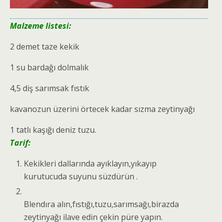
Malzeme listesi:
2 demet taze kekik
1 su bardağı dolmalık
4,5 diş sarımsak fıstık
kavanozun üzerini örtecek kadar sızma zeytinyağı
1 tatlı kaşığı deniz tuzu.
Tarif:
Kekikleri dallarında ayıklayın,yıkayıp
kurutucuda suyunu süzdürün .
Blendıra alın,fıstığı,tuzu,sarımsağ
ı,birazda
zeytinyağı ilave edin çekin püre yapın.