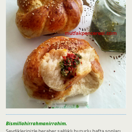
Bismillahirrahmanirrahim.
Sevdiklerinizle.beraber,sa
ğlıklı,huzurlu hafta sonları