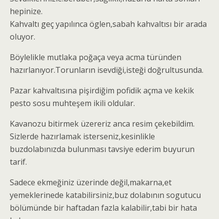
hepinize.
Kahvaltı geç yapılınca öglen,sabah kahvaltısı bir arada
oluyor.
Böylelikle mutlaka poğaça veya acma türünden
hazırlanıyor.Torunların isevdiği,isteği doğrultusunda.
Pazar kahvaltısına pişirdiğim pofidik açma ve kekik
pesto sosu muhteşem ikili oldular.
Kavanozu bitirmek üzereriz anca resim çekebildim.
Sizlerde h
azırlamak isterseniz,kesinlikle
buzdolabınızda bulunması tavsiye ederim buyurun
tarif.
Sadece ekmeğiniz üzerinde değil,makarna,et
yemeklerinede katabilirsiniz,buz dolabının sogutucu
bölümünde bir haftadan fazla kalabilir,tabi bir hata