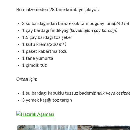
Bu malzemeden 28 tane kurabiye çıkıyor.
3 su bardağından biraz eksik tam buğday un
u(240 ml 
1 çay bardağı fındıkya
ğı(büyük ajlan çay bardağı)
1,5 çay bardağı toz şeker
1 kutu krema
(200 ml )
1 paket kabartma tozu
1 tane yumurta
1 çimdik tuz
Ortası İçin:
1 su bardağı kabuklu tuzsuz badem
(fındık veya cezizde
3 yemek kaşığı toz tarçın