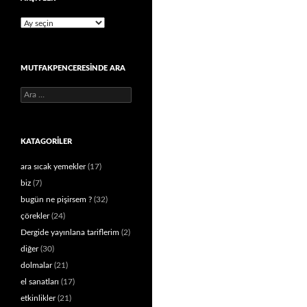
Arşivler
MUTFAKPENCERESINDE ARA
Arama:
KATAGORILER
ara sıcak yemekler
(17)
biz
(7)
bugün ne pişirsem ?
(32)
çörekler
(24)
Dergide yayınlana tariflerim
(2)
diğer
(30)
dolmalar
(21)
el sanatları
(17)
etkinlikler
(21)