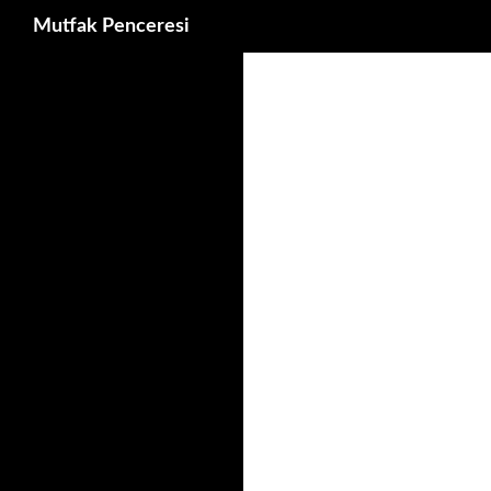
Ara
Mutfak Penceresi
İçeriğe
atla