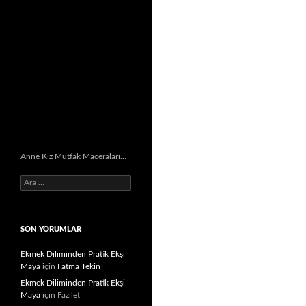
Anne Kız Mutfak Maceraları…
Arama:
SON YORUMLAR
Ekmek Diliminden Pratik Ekşi
Maya
için
Fatma Tekin
Ekmek Diliminden Pratik Ekşi
Maya
için
Fazilet