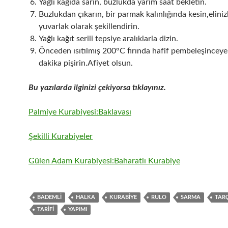
Yağlı kağıda sarın, buzlukda yarım saat bekletin.
Buzlukdan çıkarın, bir parmak kalınlığında kesin,eliniz
yuvarlak olarak şekillendirin.
Yağlı kağıt serili tepsiye aralıklarla dizin.
Önceden ısıtılmış 200°C fırında hafif pembeleşinceye
dakika pişirin.Afiyet olsun.
Bu yazılarda ilginizi çekiyorsa tıklayınız.
Palmiye Kurabiyesi:Baklavası
Şekilli Kurabiyeler
Gülen Adam Kurabiyesi:Baharatlı Kurabiye
BADEMLI
HALKA
KURABIYE
RULO
SARMA
TARÇ
TARIFI
YAPIMI