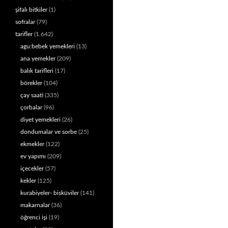
şifalı bitkiler
(1)
sofralar
(79)
tarifler
(1.642)
agu:bebek yemekleri
(13)
ana yemekler
(209)
balık tarifleri
(17)
börekler
(104)
çay saati
(335)
çorbalar
(96)
diyet yemekleri
(26)
dondumalar ve sorbe
(25)
ekmekler
(122)
ev yapımı
(209)
içecekler
(57)
kekler
(125)
kurabiyeler- bisküviler
(141)
makarnalar
(36)
öğrenci işi
(19)