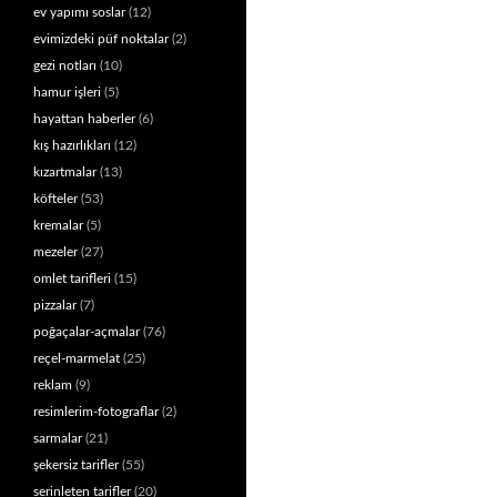
ev yapımı soslar
(12)
evimizdeki püf noktalar
(2)
gezi notları
(10)
hamur işleri
(5)
hayattan haberler
(6)
kış hazırlıkları
(12)
kızartmalar
(13)
köfteler
(53)
kremalar
(5)
mezeler
(27)
omlet tarifleri
(15)
pizzalar
(7)
poğaçalar-açmalar
(76)
reçel-marmelat
(25)
reklam
(9)
resimlerim-fotograflar
(2)
sarmalar
(21)
şekersiz tarifler
(55)
serinleten tarifler
(20)