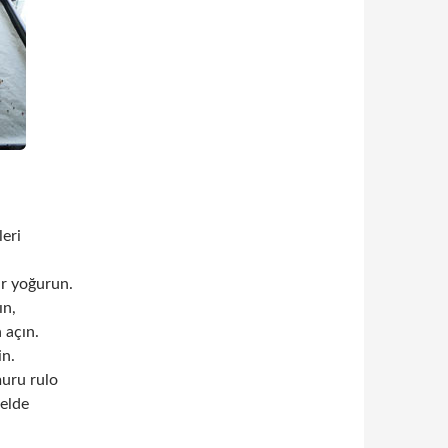
eri
ur yoğurun.
ın,
 açın.
in.
uru rulo
 elde