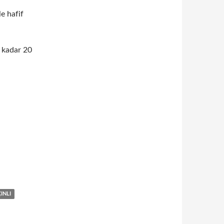
le hafif
 kadar 20
INLI