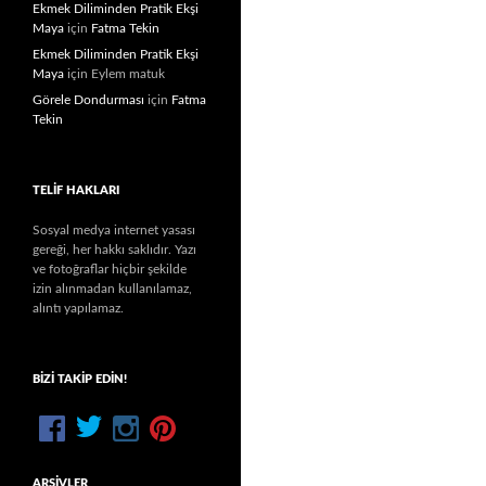
Ekmek Diliminden Pratik Ekşi
Maya
için
Fatma Tekin
Ekmek Diliminden Pratik Ekşi
Maya
için
Eylem matuk
Görele Dondurması
için
Fatma
Tekin
TELIF HAKLARI
Sosyal medya internet yasası
gereği, her hakkı saklıdır. Yazı
ve fotoğraflar hiçbir şekilde
izin alınmadan kullanılamaz,
alıntı yapılamaz.
BIZI TAKIP EDIN!
ARŞIVLER