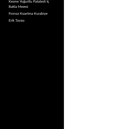
Kesme Yoğurtlu Patatesli İç
Bakla Mezesi
Fırınsız Kızartma Kurabiye
Erik Tavası