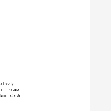
 hep iyi
da …. Fatma
larım ağardı