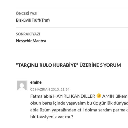
Yazı
ÖNCEKI YAZI
dolaşımı
Bisküvili Trüff(Truf)
SONRAKI YAZI
Nevşehir Mantısı
“TARÇINLI RULO KURABIYE” ÜZERINE 5 YORUM
emine
05 HAZIRAN 2013, 21:34
Fatma abla HAYIRLI KANDİLLER
AMİN ülkemiz
olsun barış içinde yaşayalım bu üç günlük dünya
abla üzüm yaprağından etli dolma sardım parmak
bir tavsiyeniz var mı ?