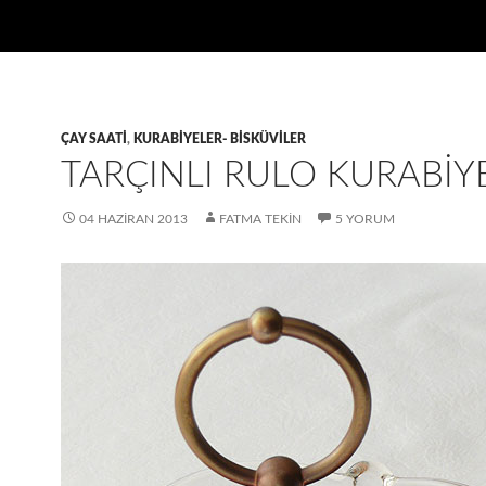
ÇAY SAATI
,
KURABIYELER- BISKÜVILER
TARÇINLI RULO KURABIY
04 HAZIRAN 2013
FATMA TEKIN
5 YORUM