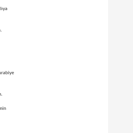
lıya
.
rabiye
m.
min