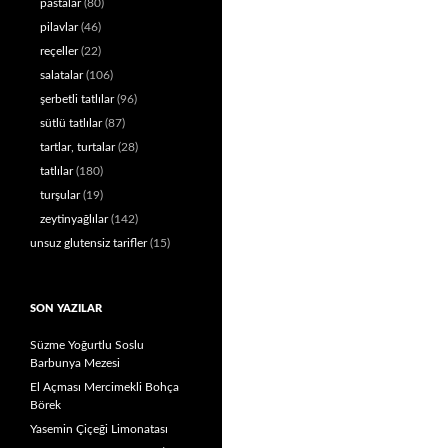
pastalar
(80)
pilavlar
(46)
reçeller
(22)
salatalar
(106)
şerbetli tatlılar
(96)
sütlü tatlılar
(87)
tartlar, turtalar
(28)
tatlılar
(180)
turşular
(19)
zeytinyağlılar
(142)
unsuz glutensiz tarifler
(15)
SON YAZILAR
Süzme Yoğurtlu Soslu
Barbunya Mezesi
El Açması Mercimekli Bohça
Börek
Yasemin Çiçeği Limonatası