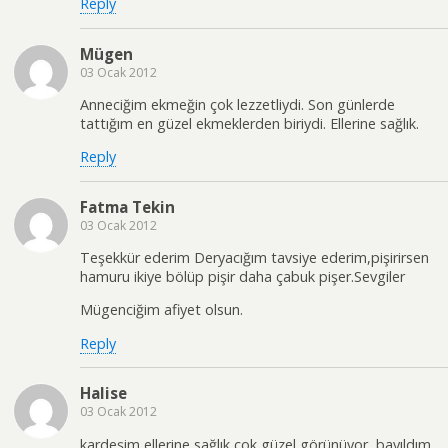
Reply
Mügen
03 Ocak 2012
Anneciğim ekmeğin çok lezzetliydi. Son günlerde
tattığım en güzel ekmeklerden biriydi. Ellerine sağlık.
Reply
Fatma Tekin
03 Ocak 2012
Teşekkür ederim Deryacığım tavsiye ederim,pişirirsen
hamuru ikiye bölüp pişir daha çabuk pişer.Sevgiler
Mügenciğim afiyet olsun.
Reply
Halise
03 Ocak 2012
kardeşim ellerine sağlık çok güzel görünüyor, bayıldım