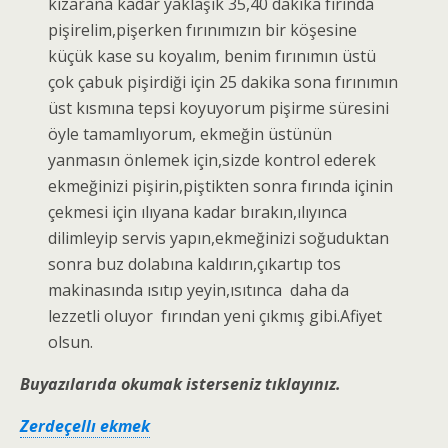
kızarana kadar yaklaşık 35,40 dakika fırında
pişirelim,pişerken fırınımızın bir köşesine
küçük kase su koyalım, benim fırınımın üstü
çok çabuk pişirdiği için 25 dakika sona fırınımın
üst kısmına tepsi koyuyorum pişirme süresini
öyle tamamlıyorum, ekmeğin üstünün
yanmasın önlemek için,sizde kontrol ederek
ekmeğinizi pişirin,piştikten sonra fırında içinin
çekmesi için ılıyana kadar bırakın,ılıyınca
dilimleyip servis yapın,ekmeğinizi soğuduktan
sonra buz dolabına kaldırın,çıkartıp tos
makinasında ısıtıp yeyin,ısıtınca daha da
lezzetli oluyor fırından yeni çıkmış gibi.Afiyet
olsun.
Buyazılarıda okumak isterseniz tıklayınız.
Zerdeçellı ekmek