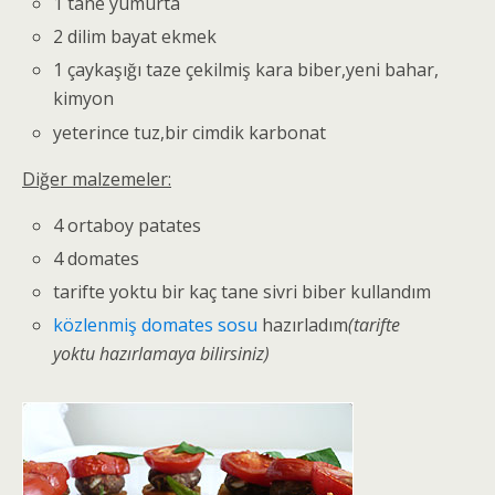
1 tane yumurta
2 dilim bayat ekmek
1 çaykaşığı taze çekilmiş kara biber,yeni bahar,
kimyon
yeterince tuz,bir cimdik karbonat
Diğer malzemeler:
4 ortaboy patates
4 domates
tarifte yoktu bir kaç tane sivri biber kullandım
közlenmiş domates sosu
hazırladım
(tarifte
yoktu hazırlamaya bilirsiniz)