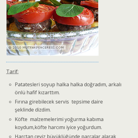
Tarif:
Patatesleri soyup halka halka doğradım, arkalı
önlü hafif kızarttım.
Fırına girebilecek servis tepsime daire
şeklinde dizdim.
Köfte malzemelerimi yoğurma kabıma
koydum,köfte harcımı iyice yoğurdum.
Harçtan ceviz büyüklüğünde parçalar alarak