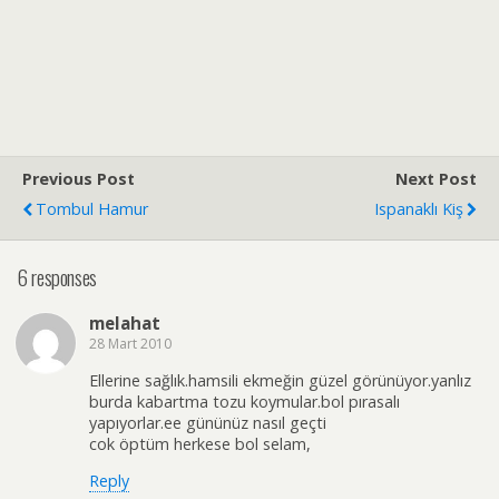
Previous Post
Next Post
Tombul Hamur
Ispanaklı Kiş
6 responses
melahat
28 Mart 2010
Ellerine sağlık.hamsili ekmeğin güzel görünüyor.yanlız
burda kabartma tozu koymular.bol pırasalı
yapıyorlar.ee gününüz nasıl geçti
cok öptüm herkese bol selam,
Reply