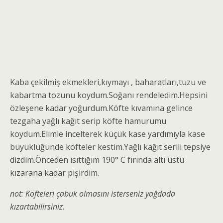
Kaba çekilmiş ekmekleri,kıymayı , baharatları,tuzu ve
kabartma tozunu koydum.Soğanı rendeledim.Hepsini
özleşene kadar yoğurdum.Köfte kıvamına gelince
tezgaha yağlı kağıt serip köfte hamurumu
koydum.Elimle incelterek küçük kase yardımıyla kase
büyüklüğünde köfteler kestim.Yağlı kağıt serili tepsiye
dizdim.Önceden ısıttığım 190° C fırında altı üstü
kızarana kadar pişirdim.
not: Köfteleri çabuk olmasını isterseniz yağdada
kızartabilirsiniz.