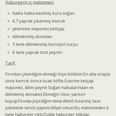
Haburgerin iç malzemesi:
halka halka kesilmiş kuru soğan
6,7 yaprak yıkanmış kıvırcık
yeterince mayonez,kettçap
dilimlenmiş domates
3 tene dilimlenmiş kornişon turşu
6 tane yaprak tost peyniri
Tarif:
Fırından çıkardığım ekmeği ikiye böldüm.En alta sırayla
önce kıvırcık sonra sıcak köfte.Üzerine ketçap
mayonez, dilim peynir.Soğan halkalarından ve
dilimlemiş domates.Ekmeğin öbür yarısını
koyup.Fırında pişirdiğim elma dilimli kızarmış taze
patatesle servis yaptım.Afiyet olsun.Bu malzemeden 6
tane haburger çıktı.Duble haburger oldular.