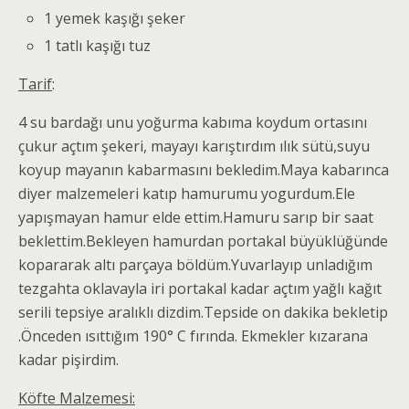
1 yemek kaşığı şeker
1 tatlı kaşığı tuz
Tarif
:
4 su bardağı unu yoğurma kabıma koydum ortasını
çukur açtım şekeri, mayayı karıştırdım ılık sütü,suyu
koyup mayanın kabarmasını bekledim.Maya kabarınca
diyer malzemeleri katıp hamurumu yogurdum.Ele
yapışmayan hamur elde ettim.Hamuru sarıp bir saat
beklettim.Bekleyen hamurdan portakal büyüklüğünde
kopararak altı parçaya böldüm.Yuvarlayıp unladığım
tezgahta oklavayla iri portakal kadar açtım yağlı kağıt
serili tepsiye aralıklı dizdim.Tepside on dakika bekletip
.Önceden ısıttığım 190° C fırında. Ekmekler kızarana
kadar pişirdim.
Köfte Malzemesi: