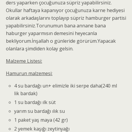
ders yaparken çocuğunuza süpriz yapabilirsiniz.
Okullar haftaya kapanıyor çocuğunuza karne hediyesi
olarak arkadaşlarını toplayıp süpriz hamburger partisi
yapabilirsiniz.Torunumun bana annane bana
haburger yaparmısın demesini heyecanla
bekliyorum.İnşallah o günleride görürüm.Yapacak
olanlara şimdiden kolay gelsin.
Malzeme Listesi:
Hamurun malzemesi:
4 su bardağı un+ elimizle iki serpe daha(240 ml
lik bardak)
1 su bardağı ılk süt
yarım su bardağı ılık su
1 paket yaş maya (42 gr)
2 yemek kaşığı zeytinyağı